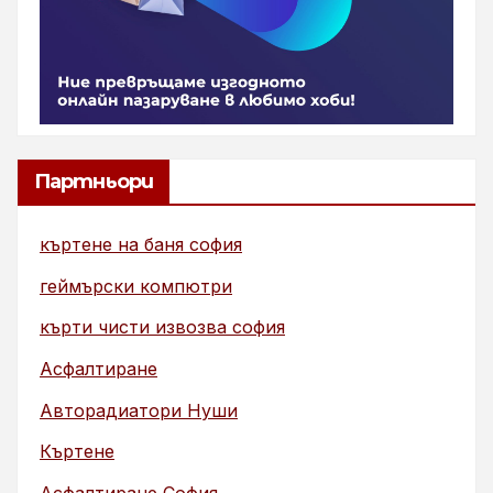
Партньори
къртене на баня софия
геймърски компютри
кърти чисти извозва софия
Асфалтиране
Авторадиатори Нуши
Къртене