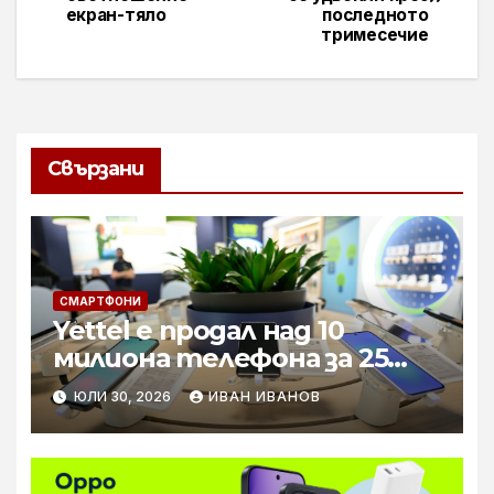
екран-тяло
последното
тримесечие
Свързани
СМАРТФОНИ
Yettel е продал над 10
милиона телефона за 25
години
ЮЛИ 30, 2026
ИВАН ИВАНОВ