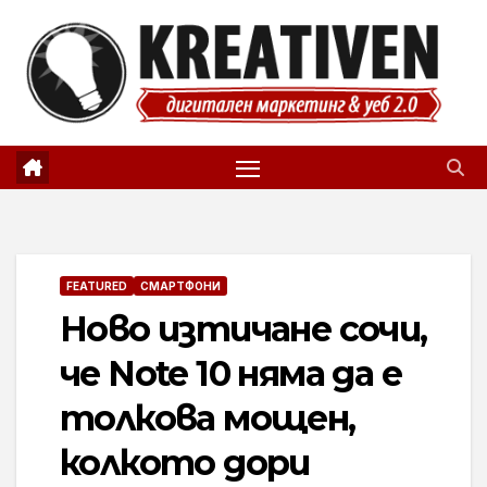
Skip
to
content
FEATURED
СМАРТФОНИ
Ново изтичане сочи,
че Note 10 няма да е
толкова мощен,
колкото дори