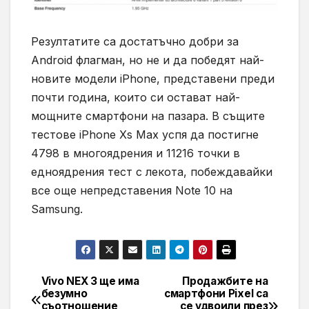
Резултатите са достатъчно добри за
Android флагман, но не и да победят най-
новите модели iPhone, представени преди
почти година, които си остават най-
мощните смартфони на пазара. В същите
тестове iPhone Xs Max успя да постигне
4798 в многоядрения и 11216 точки в
едноядрения тест с лекота, побеждавайки
все още непредставения Note 10 на
Samsung.
Vivo NEX 3 ще има
Продажбите на
Навигация
безумно
смартфони Pixel са
съотношение
се удвоили през