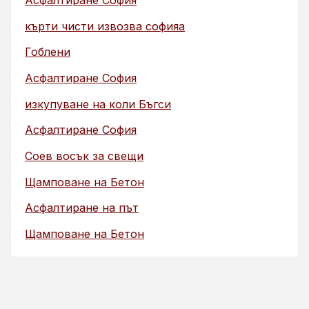
Асфалтиране София
кърти чисти извозва софияа
Гоблени
Асфалтиране София
изкупуване на коли Бъгси
Асфалтиране София
Соев восък за свещи
Щамповане на Бетон
Асфалтиране на път
Щамповане на Бетон