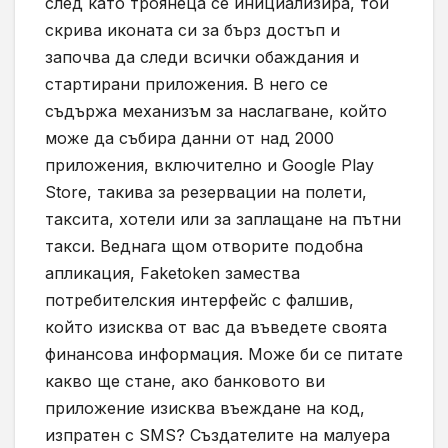
след като троянеца се инициализира, той
скрива иконата си за бърз достъп и
започва да следи всички обаждания и
стартирани приложения. В него се
съдържа механизъм за наслагване, който
може да събира данни от над 2000
приложения, включително и
Google Play
Store, такива
за резервации на полети,
таксита, хотели или за заплащане на пътни
такси. Веднага щом отворите подобна
апликация,
Faketoken
замества
потребителския интерфейс с фалшив,
който изисква от вас да въведете своята
финансова информация. Може би се питате
какво ще стане, ако банковото ви
приложение изисква въеждане на код,
изпратен с
SMS?
Създателите на малуера