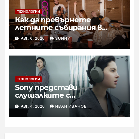
ТЕХНОЛОГИИ
Как да превърнете
летните събирания в
купон с караоке система
АВГ. 6, 2026
SUNNY
ТЕХНОЛОГИИ
Sony представи
слушалките с
шумопотискане WH-
АВГ. 4, 2026
ИВАН ИВАНОВ
1000XM6 в нов цвят „Olive
Gray“