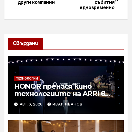
други компании
събития
едновременно
Свързани
ТЕХНОЛОГИИ
HONOR пренася кино
технологиите на ARRI в
мобилното творчество на
АВГ. 6, 2026
ИВАН ИВАНОВ
събитието Imaging
Technology Launch