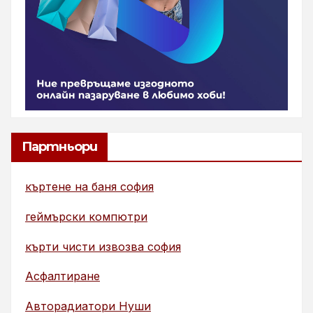
Партньори
къртене на баня софия
геймърски компютри
кърти чисти извозва софия
Асфалтиране
Авторадиатори Нуши