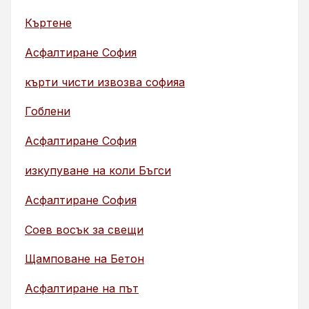
Къртене
Асфалтиране София
кърти чисти извозва софияа
Гоблени
Асфалтиране София
изкупуване на коли Бъгси
Асфалтиране София
Соев восък за свещи
Щамповане на Бетон
Асфалтиране на път