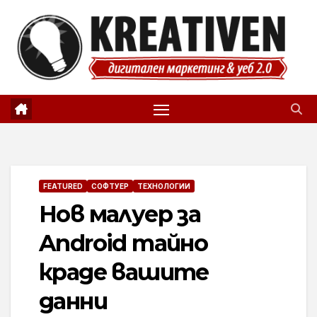
Skip
to
content
FEATURED
СОФТУЕР
ТЕХНОЛОГИИ
Нов малуер за
Android тайно
краде вашите
данни