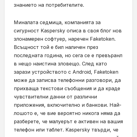
знанието на потребителите.
Миналата седмица, компанията за
сигурност
Kaspersky
описа в своя блог нов
злонамерен софтуер, наречен
Faketoken.
Всъщност той е бил наличен през
последната година, но сега се е превъранл
в нещо наистина зловещо. След като
зарази устройството с
Android, Faketoken
може да записва телефонни разговори, да
прихваща текстови съобщения и да краде
чувствителни данни от различни
приложения, включително и банкови. Най-
лошото е, че вие вероятно никога няма да
разберете, че малуерът е активен на вашия
телефон или таблет.
Kaspersky
твърди, че