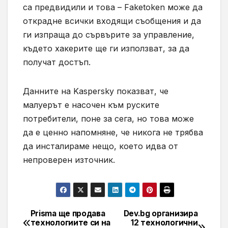
са предвидили и това –
Faketoken
може да
открадне всички входящи съобщения и да
ги изпраща до сървърите за управление,
където хакерите ще ги използват, за да
получат достъп.
Данните на
Kaspersky
показват, че
малуерът е насочен към руските
потребители, поне за сега, но това може
да е ценно напомняне, че никога не трябва
да инсталираме нещо, което идва от
непроверен източник.
Prisma ще продава
Dev.bg организира
Навигация
технологиите си на
12 технологични