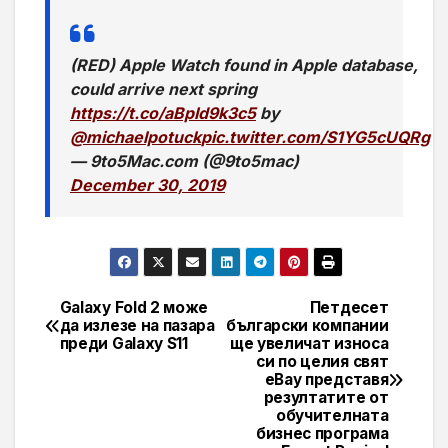
(RED) Apple Watch found in Apple database,
could arrive next spring
https://t.co/aBpId9k3c5
by
@michaelpotuck
pic.twitter.com/S1YG5cUQRg
— 9to5Mac.com (@9to5mac)
December 30, 2019
Galaxy Fold 2 може
Петдесет
Навигация
да излезе на пазара
български компании
преди Galaxy S11
ще увеличат износа
си по целия свят
eBay представя
резултатите от
обучителната
бизнес програма