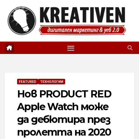
Skip
to
content
FEATURED
ТЕХНОЛОГИИ
Нов PRODUCT RED
Apple Watch може
да дебютира през
пролетта на 2020