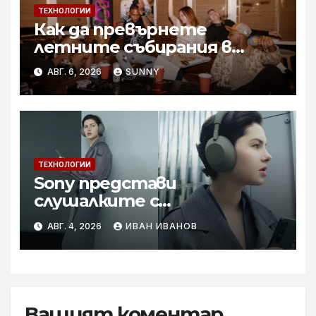
ТЕХНОЛОГИИ
Как да превърнете
летните събирания в
купон с караоке система
АВГ. 6, 2026
SUNNY
ТЕХНОЛОГИИ
Sony представи
слушалките с
шумопотискане WH-
АВГ. 4, 2026
ИВАН ИВАНОВ
1000XM6 в нов цвят „Olive
Gray“
Вашият коментар