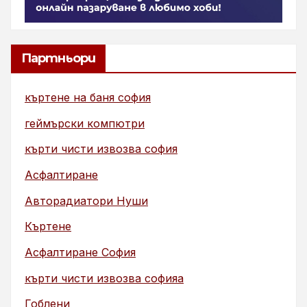
Партньори
къртене на баня софия
геймърски компютри
кърти чисти извозва софия
Асфалтиране
Авторадиатори Нуши
Къртене
Асфалтиране София
кърти чисти извозва софияа
Гоблени