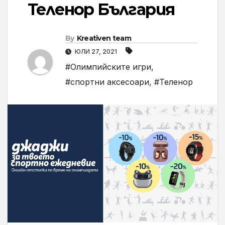
Теленор България
By
Kreativen team
ЮЛИ 27, 2021
#Олимпийските игри
,
#спортни аксесоари
,
#Теленор