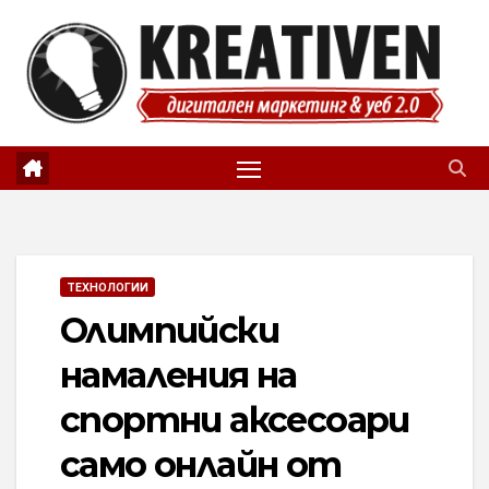
Skip
to
content
ТЕХНОЛОГИИ
Олимпийски
намаления на
спортни аксесоари
само онлайн от