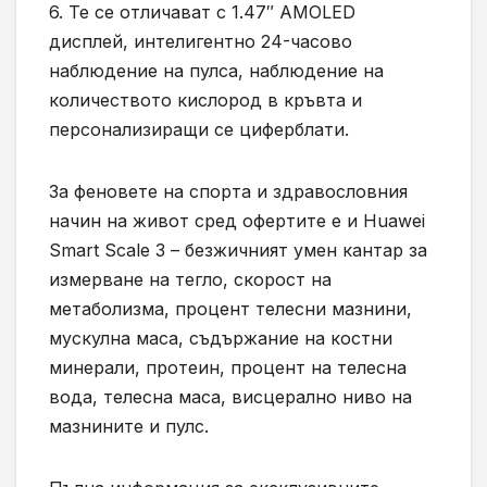
6. Те се отличават с 1.47″ AMOLED
дисплей, интелигентно 24-часово
наблюдение на пулса, наблюдение на
количеството кислород в кръвта и
персонализиращи се циферблати.
За феновете на спорта и здравословния
начин на живот сред офертите е и Huawei
Smart Scale 3 – безжичният умен кантар за
измерване на тегло, скорост на
метаболизма, процент телесни мазнини,
мускулна маса, съдържание на костни
минерали, протеин, процент на телесна
вода, телесна маса, висцерално ниво на
мазнините и пулс.