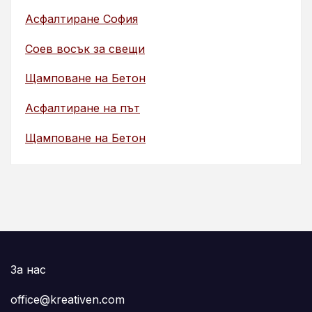
Асфалтиране София
Соев восък за свещи
Щамповане на Бетон
Асфалтиране на път
Щамповане на Бетон
За нас
office@kreativen.com