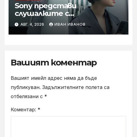
Sony представи
слушалките с
шумопотискане WH-
АВГ. 4, 2026
ИВАН ИВАНОВ
1000XM6 в нов цвят „Olive
Gray“
Вашият коментар
Вашият имейл адрес няма да бъде
публикуван.
Задължителните полета са
отбелязани с
*
Коментар:
*