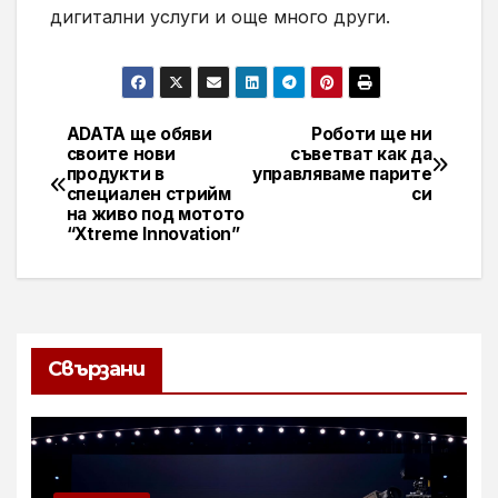
дигитални услуги и още много други.
ADATA ще обяви
Роботи ще ни
Навигация
своите нови
съветват как да
продукти в
управляваме парите
специален стрийм
си
на живо под мотото
“Xtreme Innovation”
Свързани