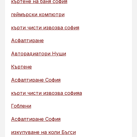
къртене на баня софия
геймърски компютри
кърти чисти извозва софия
Асфалтиране
Авторадиатори Нуши
Къртене
Асфалтиране София
кърти чисти извозва софияа
Гоблени
Асфалтиране София
изкупуване на коли Бъгси