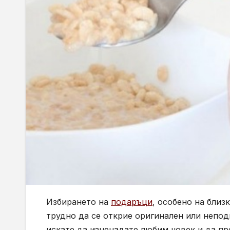
Избирането на
подаръци
, особено на близ
трудно да се открие оригинален или непод
искате да изненадате любим човек и да пр