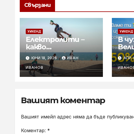
Свързани
УИКЕНД
УИКЕНД
Електролити –
В чу
какво
Вел
представляват и
отс
ЮНИ 18, 2026
ИВАН
АПР. 
кога са
Trav
необходими
роу
ИВАНОВ
ИВАНО
от 
Вашият коментар
Вашият имейл адрес няма да бъде публикуван
Коментар:
*