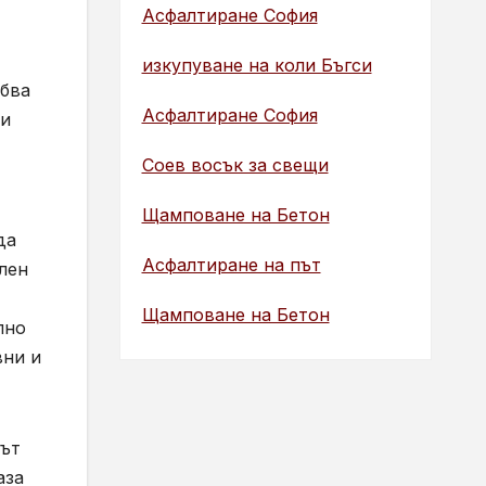
Асфалтиране София
изкупуване на коли Бъгси
ябва
Асфалтиране София
ми
Соев восък за свещи
Щамповане на Бетон
да
Асфалтиране на път
лен
Щамповане на Бетон
лно
вни и
кът
аза