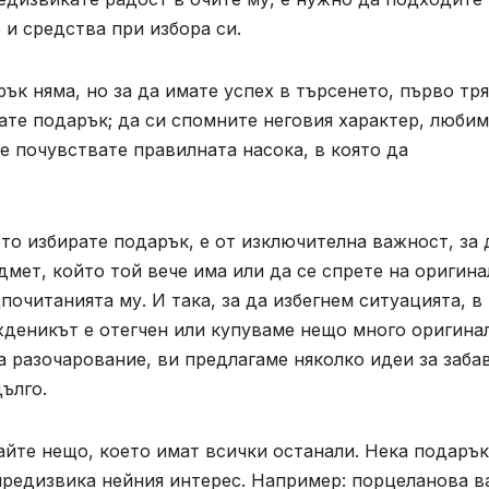
 и средства при избора си.
ък няма, но за да имате успех в търсенето, първо тр
рате подарък; да си спомните неговия характер, люби
е почувствате правилната насока, в която да
ото избирате подарък, е от изключителна важност, за 
дмет, който той вече има или да се спрете на оригина
очитанията му. И така, за да избегнем ситуацията, в
жденикът е отегчен или купуваме нещо много оригина
а разочарование, ви предлагаме няколко идеи за заба
ълго.
айте нещо, което имат всички останали. Нека подаръ
предизвика нейния интерес. Например: порцеланова в