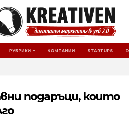
РУБРИКИ
КОМПАНИИ
STARTUPS
D
авни подаръци, които
лго