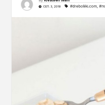
By
Kreativen team
#dreboliiki.com
,
#п
СЕП. 3, 2018