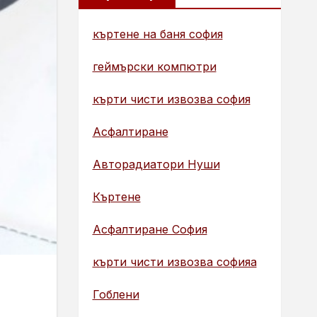
къртене на баня софия
геймърски компютри
кърти чисти извозва софия
Асфалтиране
Авторадиатори Нуши
Къртене
Асфалтиране София
кърти чисти извозва софияа
Гоблени