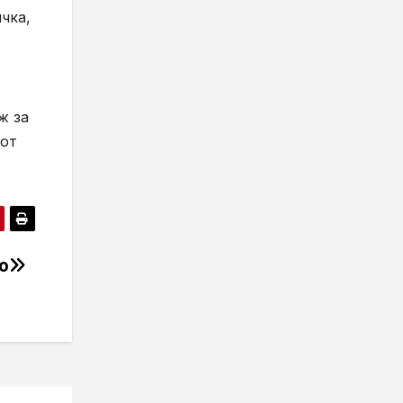
чка,
ж за
 от
о