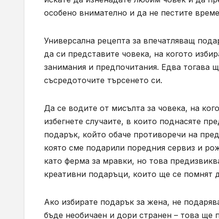
особено внимателно и да не пестите време
Универсална рецепта за впечатляващ подар
да си представите човека, на когото изби
занимания и предпочитания. Едва тогава щ
съсредоточите търсенето си.
Да се водите от мисълта за човека, на ког
избегнете случаите, в които поднасяте пре
подарък, който обаче противоречи на предп
която сме подарили поредния сервиз и ро
като ферма за мравки, но това предизвикв
креативни подаръци, които ще се помнят д
Ако избирате подарък за жена, не подаряв
бъде необичаен и дори странен – това ще 