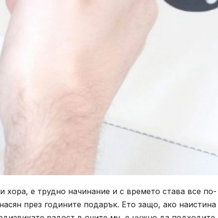
ки хора, е трудно начинание и с времето става все по-
насян през годините подарък. Ето защо, ако наистина
едизвикате радост в очите му, е нужно да подходите