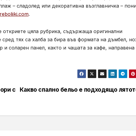
плаж – сладолед или декоративна възглавничка – пони
reboliiki.com
.
ще откриете цяла рубрика, съдържаща оригинални
сред тях са халба за бира във формата на дъмбел, но
р и соларен панел, както и чашата за кафе, направена
бори с
Какво спално бельо е подходящо лятот