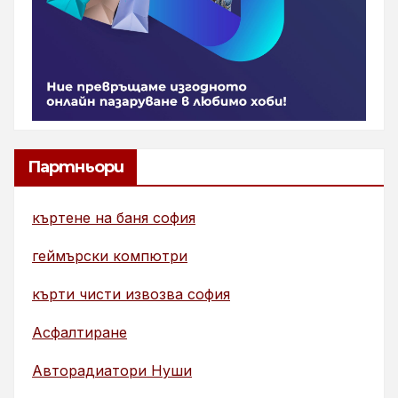
Партньори
къртене на баня софия
геймърски компютри
кърти чисти извозва софия
Асфалтиране
Авторадиатори Нуши