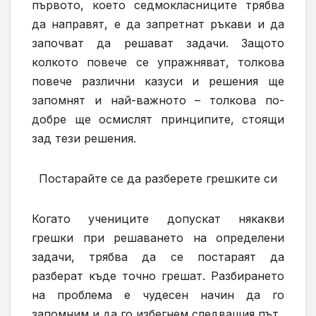
първото, което седмокласниците трябва
да направят, е да запретнат ръкави и да
започват да решават задачи. Защото
колкото повече се упражняват,
толкова
повече различни казуси и решения ще
запомнят и най-важното – толкова по-
добре ще осмислят принципите, стоящи
зад тези решения.
Постарайте се да разберете грешките си
Когато
учениците
допускат някакви
грешки при решаването на определени
задачи, трябва да се постара
ят
да
разбер
ат
къде точно греш
ат
. Разбирането
на проблема е чудесен начин да го
запомни
м
и да го избегне
м
следващия път.