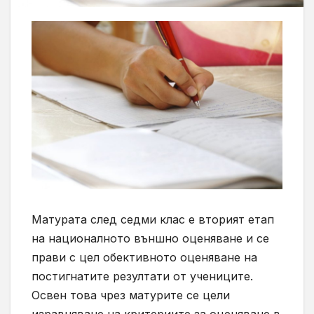
Матурата след
сед
ми клас
е
втория
т
етап
на националното външно оценяване
и се
прави с цел
обективн
ото
оцен
яване
на
постигнатите резултати
от учениците.
Освен това чрез матурите се цели
изравняване на критериите за оценяване в