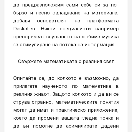
да предразположи
м
сами себе си за по-
бързо и лесно овладяване на материала,
добавя основателят на платформата
Daskal.eu. Някои специалисти например
препоръчват слушането на любима музика
за стимулиране на потока на информация.
С
вържете математиката с реалния свят
О
питайте се,
до колкото е възможно,
да
прилагате наученото по математика в
реалния живот. Защото колкото и да ви се
струва странно, математическите понятия
могат да имат и практическо приложение,
което да промени вашата гледна точка и
да ви помогне да асимилирате дадени