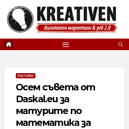
Skip
to
content
FEATURED
Осем съвета от
Daskal.eu за
матурите по
математика за