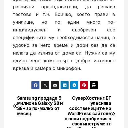
различни преподаватели
, да решава
тестове и т.н.
В
сичко, което прави в
училище, но по
един много по-
индивидуален
и съобразен със
специфичните му необходимости
начин, в
удобно за него време и дори без да се
налага да излиза от
дома си
. Нужни са му
единствено компютър с добра интернет
връзка и камера с микрофон.
Samsung продаде 5
СуперХостинг.БГ
Навигация
милиона Galaxy S8 и
улеснява
S8+ за по-малко от
собствениците на
месец
WordPress сайтове
с нови подобрения в
своя инструмент