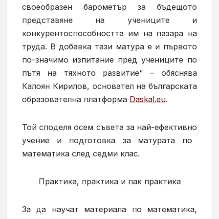
своеобразен барометър за бъдещото
представяне на учениците и
конкурентоспособността им на пазара на
труда. В добавка тази матура е и първото
по-значимо изпитание пред учениците по
пътя на тяхното развитие“ – обяснява
Калоян Кирилов, основател на българската
образователна платформа
Daskal.eu
.
Той споделя осем
съвета за
най-ефективно
учение
и подготовка за матурата по
математика след седми клас.
Практика, практика и пак практика
За да науч
ат
материал
а
по математика,