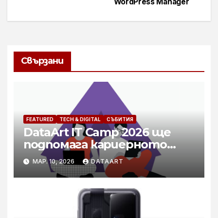
WordPress Manager
Свързани
FEATURED
TECH & DIGITAL
СЪБИТИЯ
DataArt IT Camp 2026 ще
подпомага кариерното
развитие на специалисти в
МАР. 10, 2026
DATAART
технологичния бранш