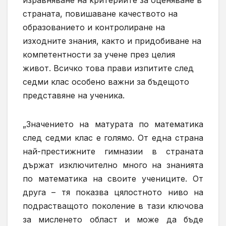
страната, повишаване качеството на
образованието и
контролиране на
изходните знания,
както и
придобиване на
компетентности за учене
през
ц
е
л
ия
живот.
Всичко това прави изпитите след
седми клас особено важни за бъдещото
представяне на ученика.
„Значението на матурата по математика
след седми клас е голямо. От една страна
най-престижните гимназии в страната
държат изключително много на знанията
по математика на своите учениците.
От
друга – тя
показва цялостното ниво на
подрастващото поколение в тази ключова
за мисленето област и може да бъде