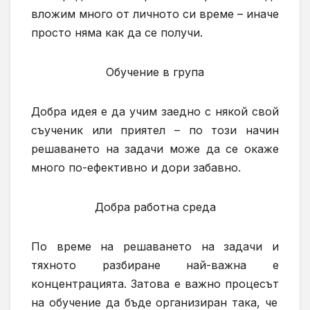
вложи
м
много от личното си време – иначе
просто няма как да се получи.
Обучение
в група
Добра идея
е
да учи
м
заедно с някой свой
съученик или приятел – по този начин
решаването на задачи може да се окаже
много по-ефективно и дори забавно.
Д
обра работна среда
По време на решаването на задачи и
тяхното разбиране най-важна е
концентрацията. Затова
е важно
процес
ът
на
обучение да бъде организиран
така, че