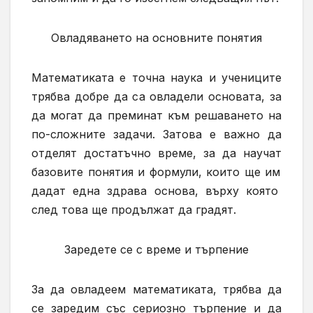
Овлад
яването на
основните понятия
М
атематиката е точна наука и
учениците
трябва добре да с
а
овладели основата, за
да мо
гат
да премин
ат
към решаването на
по-сложните задачи. Затова
е важно да
отдел
ят
достатъчно време, за да науч
ат
базовите понятия и формули, които ще
им
дадат една здрава основа, върху която
след това ще продълж
ат
да град
ят
.
Заредете се с време и търпение
За да овладее
м
математиката, трябва да
се зареди
м
със
сериозно
търпение и да