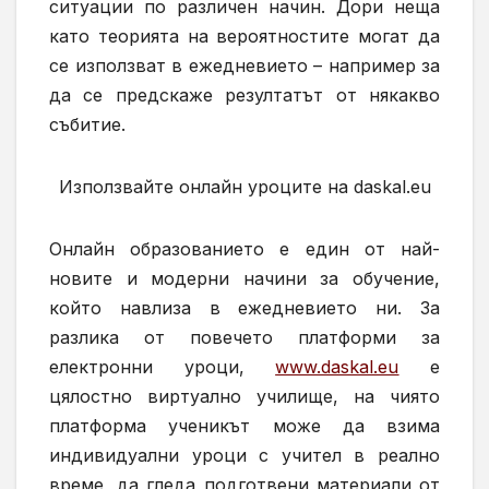
ситуации по различен начин.
Дори неща
като
теорията на вероятностите
могат
да
се използва
т
в ежедневието –
например
за
да се предскаже резултатът от
някакво
събитие
.
Използвайте о
нлайн уроците на daskal.eu
Oнлайн образованието е един от най-
новите и модерни начини за обучение,
който навлиза в ежедневието ни. За
разлика от повечето платформи за
електронни уроци,
www.daskal.eu
е
цялостно
виртуално училище, на чиято
платформа
ученикът
може да взима
индивидуални уроци с учител
в реално
време
, да гледа подготвени материали от