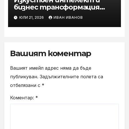
бизнес трансформация
посрещат ученици във
ЮЛИ 21, 2026
ИВАН ИВАНОВ
„Втора смяна“ на Yettel
Вашият коментар
Вашият имейл адрес няма да бъде
публикуван.
Задължителните полета са
отбелязани с
*
Коментар:
*