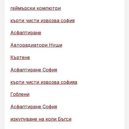
геймърски компютри
кърти чисти извозва софия
Асфалтиране
Авторадиатори Нуши
Къртене
Асфалтиране София
кърти чисти извозва софияа
Гоблени
Асфалтиране София
изкупуване на коли Бъгси