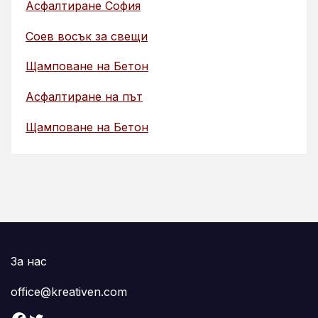
Асфалтиране София
Соев восък за свещи
Щамповане на Бетон
Асфалтиране на път
Щамповане на Бетон
За нас
office@kreativen.com