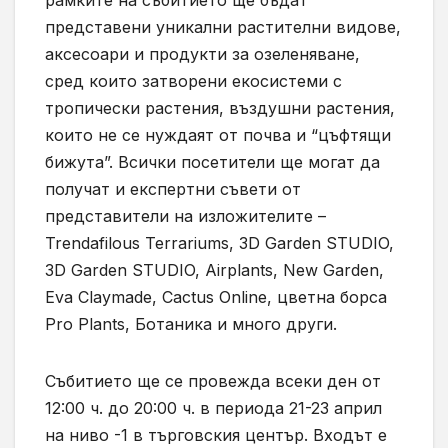
рамките на събитието ще бъдат
представени уникални растителни видове,
аксесоари и продукти за озеленяване,
сред които затворени екосистеми с
тропически растения, въздушни растения,
които не се нуждаят от почва и “цъфтящи
бижута”. Всички посетители ще могат да
получат и експертни съвети от
представители на изложителите –
Trendafilous Terrariums, 3D Garden STUDIO,
3D Garden STUDIO, Airplants, New Garden,
Eva Claymade, Cactus Online, цветна борса
Pro Plants, Ботаника и много други.
Събитието ще се провежда всеки ден от
12:00 ч. до 20:00 ч. в периода 21-23 април
на ниво -1 в търговския център. Входът е