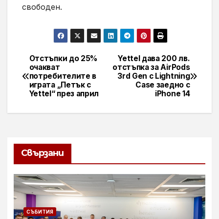
свободен.
Отстъпки до 25%
Yettel дава 200 лв.
Навигация
очакват
отстъпка за AirPods
потребителите в
3rd Gen с Lightning
играта „Петък с
Case заедно с
Yettel“ през април
iPhone 14
Свързани
СЪБИТИЯ