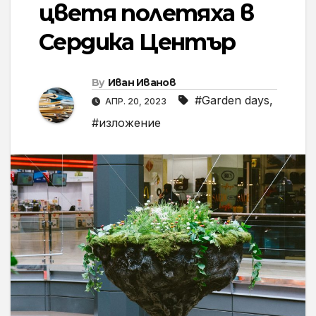
цветя полетяха в
Сердика Център
By
Иван Иванов
#Garden days
,
АПР. 20, 2023
#изложение