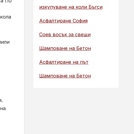
а (10
изкупуване на коли Бъгси
икола
Асфалтиране София
Соев восък за свещи
лили
Щамповане на Бетон
Асфалтиране на път
Щамповане на Бетон
я.
 на