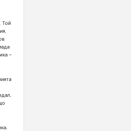
. Той
ия.
ов
иада
ика –
мията
едал.
що
ка.