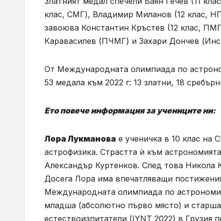
Златният медал спечели Баян Гечев (11 кла
клас, СМГ), Владимир Миланов (12 клас, НП
завоюва Константин Кръстев (12 клас, ПМГ
Каравасилев (ПЧМГ) и Захари Дончев (Инс
От Международната олимпиада по астроном
53 медала към 2022 г: 13 златни, 18 сребърн
Ето повече информация за учениците ни:
Лора Лукманова
е ученичка в 10 клас на 
астрофизика. Страстта ѝ към астрономията
Александър Куртенков. След това Никола 
Досега Лора има впечатляващи постижения
Международната олимпиада по астрономия,
младша (абсолютно първо място) и старша
естествоизпитатели (IYNT 2022) в Грузия 