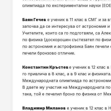
олимпиада по експериментални науки (EOES
Баян Гечев
е ученик в 11 клас в СМГ и за 
започва да се интересува от астрономия и 
Учителите, които са го подготвяли, са Ал
по физика (доскорошен състезател по физ
по астрономия и астрофизика Баян печели 
печели бронзово отличие.
Константин Кръстев
е ученик в 12 клас 
го привлича в 8 клас, а в 9 клас и физикат
Международната олимпиада по астрономия,
В двете му участия на Международната по
така, той е печелил бронз по физика от М
Владимир Миланов
е ученик в 12 клас в 