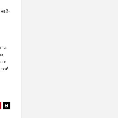
 най-
тта
на
л е
 той