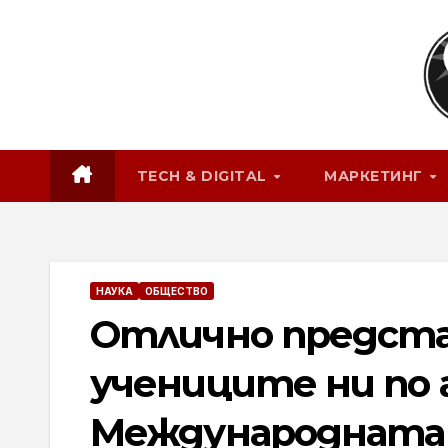
Skip
to
content
TECH & DIGITAL
МАРКЕТИНГ
НАУКА
ОБЩЕСТВО
Отлично представ
учениците ни по 
Международната 