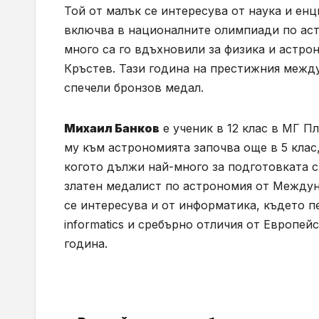
Той от малък се интересува от наука и ен
включва в националните олимпиади по астр
много са го вдъхновили за физика и астро
Кръстев. Тази година на престижния между
спечели бронзов медал.
Михаил Банков
е ученик в 12 клас в МГ Пл
му към астрономията започва още в 5 клас,
когото дължи най-много за подготовката с
златен медалист по астрономия от Междун
се интересува и от информатика, където п
informatics и сребърно отличия от Европе
година.