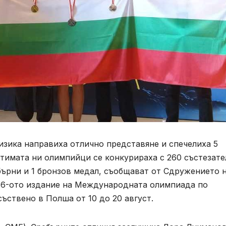
изика направиха отлично представяне и спечелиха 5
имата ни олимпийци се конкурираха с 260 състезате
ебърни и 1 бронзов медал, съобщават от Сдружението 
16-ото издание на Международната олимпиада по
ъствено в Полша от 10 до 20 август.