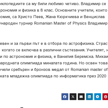
циклопедиите са му били любимо четиво. Владимир се
ономия и физика в 8 клас. Основните учители, които
номия, са Христо Пеев, Жана Кюркчиева и Венцислав
народен турнир Romanian Master of Physics Владимир
евен и за първи път е в отбора по астрофизика. Страс
 когато се включва в различни състезания. Учителят, 
и по астрономия и физика, е Ванилия Беремска. Михаи
ародната олимпиада миналата година. Но освен това
ечели сребърен и бронзов медал от Romanian master of
йската младежка олимпиада по информатика през 2020