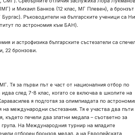
с, СМГ). Сребърните отличия заслужиха Лора Лукманов
МГ) и Михаил Банков (12 клас, МГ Плевен), а бронзът
 Бургас). Ръководители на българските ученици са Н
титут по астрономия към БАН).
ия и астрофизика българските състезатели са спече
и, 22 бронзови.
СМГ. Тя за първи път е част от националния отбор по
 идва след 7-8 клас, когато се включва в школите на
Каравасилев я подготвя за олимпиадата по астрономи
 на международни състезания. Тя е участва два пъти
 където печели два златни медала – съответно за
 група. На Международния турнир на младите
печели отборен бронзов медал, а на Европейската