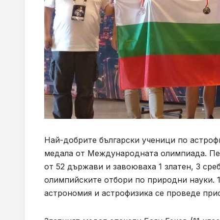
Най-добрите български ученици по астроф
медала от Международната олимпиада. Пет
от 52 държави и завоюваха 1 златен, 3 ср
олимпийските отбори по природни науки. 
астрономия и астрофизика се проведе прис