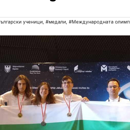
български ученици
,
#медали
,
#Международната олимп