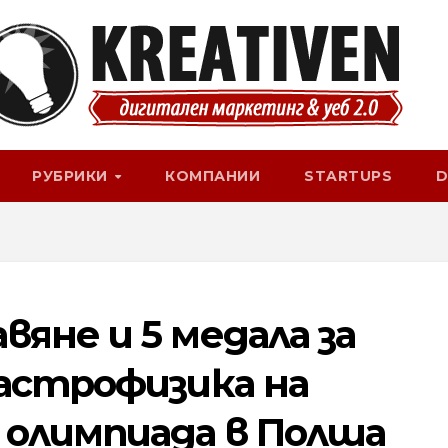
РУБРИКИ
КОМПАНИИ
STARTUPS
D
яне и 5 медала за
астрофизика на
олимпиада в Полша