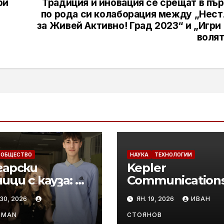
ри
Традиция и иновация се срещат в пъ
по рода си колаборация между „Нест
за Живей Активно! Град 2023“ и „Игри
волят
ОБЩЕСТВО
НАУКА
ТЕХНОЛОГИИ
гарски
Kepler
ици с кауза: да
Communication
менят
изстреля най-
30, 2026
ЯН. 19, 2026
ИВАН
ошението на
големия канад
стниците си
сателитен фл
SMAN
СТОЯНОВ