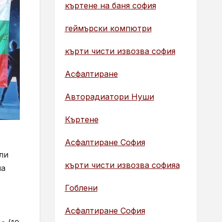
къртене на баня софия
геймърски компютри
кърти чисти извозва софия
Асфалтиране
Авторадиатори Нуши
Къртене
Асфалтиране София
ли
кърти чисти извозва софияа
на
Гоблени
Асфалтиране София