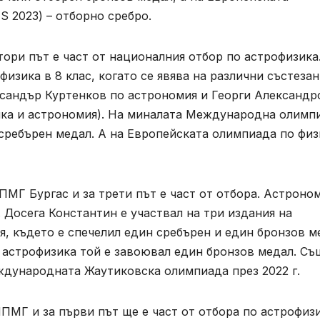
 2023) – отборно сребро.
втори път е част от националния отбор по астрофизика
физика в 8 клас, когато се явява на различни състезан
ександър Куртенков по астрономия и Георги Александр
ика и астрономия). На миналата Международна олимп
сребърен медал. А на Европейската олимпиада по физ
в ПМГ Бургас и за трети път е част от отбора. Астроно
а. Досега Константин е участвал на три издания на
 където е спечелил един сребърен и един бронзов м
 астрофизика той е завоювал един бронзов медал. Съ
еждународната Жаутиковска олимпиада през 2022 г.
НПМГ и за първи път ще е част от отбора по астрофизи