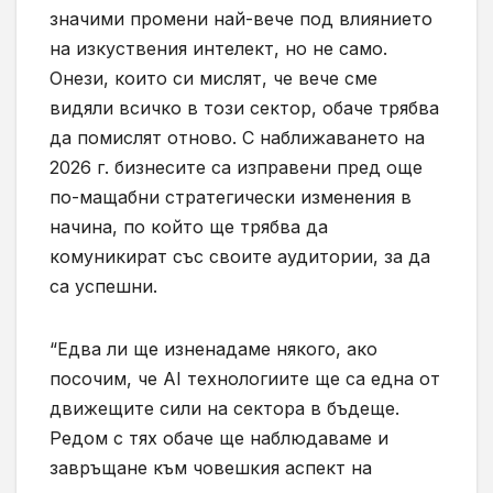
значими промени най-вече под влиянието
на изкуствения интелект, но не само.
Онези, които си мислят, че вече сме
видяли всичко в този сектор, обаче трябва
да помислят отново. С наближаването на
2026 г. бизнесите са изправени пред още
по-мащабни стратегически изменения в
начина, по който ще трябва да
комуникират със своите аудитории, за да
са успешни.
“Едва ли ще изненадаме някого, ако
посочим, че AI технологиите ще са една от
движещите сили на сектора в бъдеще.
Редом с тях обаче ще наблюдаваме и
завръщане към човешкия аспект на