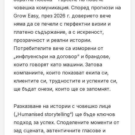
човешка комуникация. Според прогнози на
Grow Easy, през 2026 г. доверието вече
няма да се печели с перфектни визии и
платено съдържание, а с искреност,
прозрачност и реални истории.
Потребителите вече са изморени от
„инфлуенсъри на договор“ и брандове,
които говорят като машини. Затова
компаниите, които показват екипа си,
клиентите си, трудностите и успехите си,
ще бъдат онези, които ще се запомнят.
Разказване на истории с човешко лице
(„Humanised storytelling“) ще бъде ключов
подход за успех. Споделените моменти от
зад сцената, автентичните гласове и