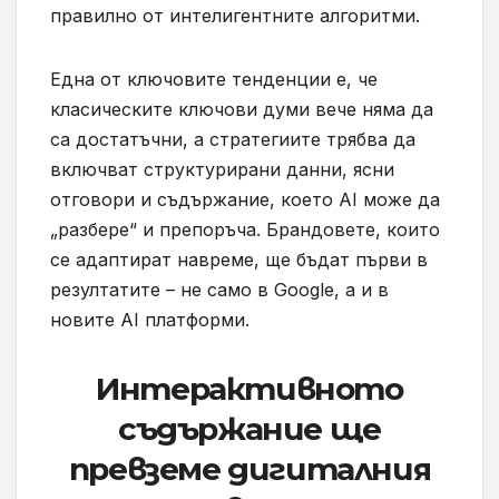
правилно от интелигентните алгоритми.
Една от ключовите тенденции е, че
класическите ключови думи вече няма да
са достатъчни, а стратегиите трябва да
включват структурирани данни, ясни
отговори и съдържание, което AI може да
„разбере“ и препоръча. Брандовете, които
се адаптират навреме, ще бъдат първи в
резултатите – не само в Google, а и в
новите AI платформи.
Интерактивното
съдържание ще
превземе дигиталния