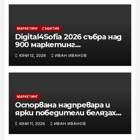
МАРКЕТИНГ
СЪБИТИЯ
Digital4Sofia 2026 събра над
900 маркетинг
специалисти и бизнес
ЮНИ 12, 2026
ИВАН ИВАНОВ
лидери в София Тех Парк
МАРКЕТИНГ
Оспорвана надпревара и
ярки победители белязаха
най-големия творчески
ЮНИ 11, 2026
ИВАН ИВАНОВ
фестивал у нас, ФАРА 2026