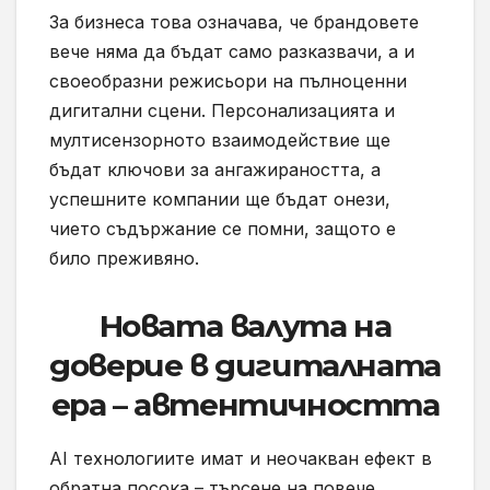
За бизнеса това означава, че брандовете
вече няма да бъдат само разказвачи, а и
своеобразни режисьори на пълноценни
дигитални сцени. Персонализацията и
мултисензорното взаимодействие ще
бъдат ключови за ангажираността, а
успешните компании ще бъдат онези,
чието съдържание се помни, защото е
било преживяно.
Новата валута на
доверие в дигиталната
ера – автентичността
AI технологиите имат и неочакван ефект в
обратна посока – търсене на повече