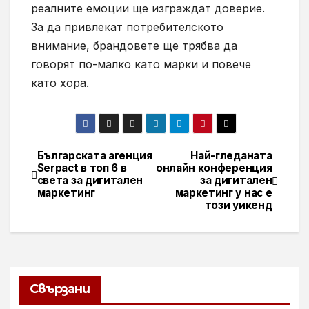
реалните емоции ще изграждат доверие.
За да привлекат потребителското
внимание, брандовете ще трябва да
говорят по-малко като марки и повече
като хора.
Българската агенция
Най-гледаната
Навигация
Serpact в топ 6 в
онлайн конференция
света за дигитален
за дигитален
маркетинг
маркетинг у нас е
този уикенд
Свързани