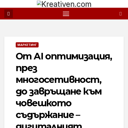
Skip
to
content
МАРКЕТИНГ
От AI оптимизация,
през
многосетивност,
до завръщане към
човешкото
съдържание –
дигиталният