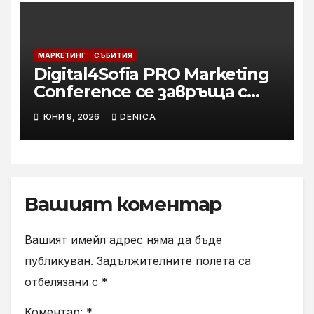
МАРКЕТИНГ
СЪБИТИЯ
Digital4Sofia PRO Marketing
Conference се завръща с
най-силното си
ЮНИ 9, 2026
DENICA
международно издание до
момента
Вашият коментар
Вашият имейл адрес няма да бъде
публикуван.
Задължителните полета са
отбелязани с
*
Коментар:
*