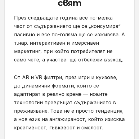
свят
През следващата година все по-малка
част от съдържанието ще се „консумира“
пасивно и все по-голяма ще се изживява. А
т.нар. интерактивен и имерсивен
маркетинг, при който потребителят не
само чете, а участва, ще отбележи възход.
От AR и VR филтри, през игри и куизове,
до динамични формати, които се
адаптират в реално време — новите
технологии превръщат съдържанието в
преживяване. Това не е просто тенденция,
а нов език на ангажираност, който изисква
креативност, гъвкавост и смелост.