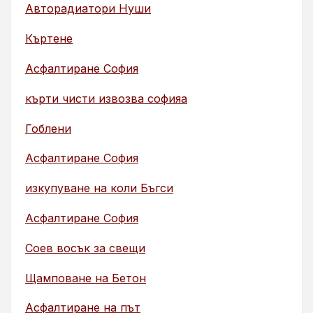
Авторадиатори Нуши
Къртене
Асфалтиране София
кърти чисти извозва софияа
Гоблени
Асфалтиране София
изкупуване на коли Бъгси
Асфалтиране София
Соев восък за свещи
Щамповане на Бетон
Асфалтиране на път