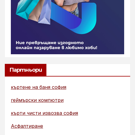
Партньори
къртене на баня софия
геймърски компютри
кърти чисти извозва софия
Асфалтиране