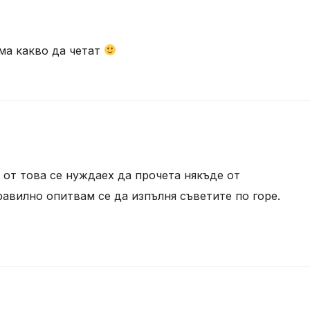
ма какво да четат
о от това се нуждаех да прочета някъде от
равилно опитвам се да изпълня съветите по горе.