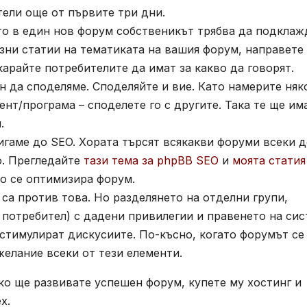
тели още от първите три дни.
то в един нов форум собственикът трябва да подклаж
зни статии на тематиката на вашия форум, направете
карайте потребителите да имат за какво да говорят.
н да споделяме. Споделяйте и вие. Като намерите няк
ент/програма – споделете го с другите. Така те ще им
.
игаме до SEO. Хората търсят всякакви форуми всеки д
о. Прегледайте
тази тема за phpBB SEO
и
моята статия
чно се оптимизира форум.
 са против това. Но разделянето на отделни групи,
 потребител) с дадени привилегии и правенето на си
 стимулират дискусиите. По-късно, когато форумът се
желание всеки от тези елементи.
ако ще развивате успешен форум, купете му хостинг и
х.