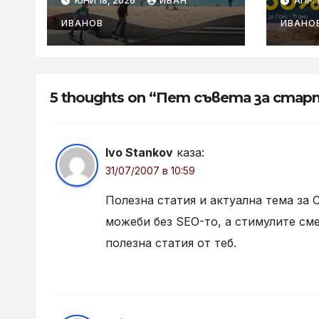
ЮНИ 18, 2026
ИВАН
АПР. 
кога са
Trav
необходими
роу
ИВАНОВ
ИВАНО
от 
5 thoughts on “Пет съвета за ста
Ivo Stankov
каза:
31/07/2007 в 10:59
Полезна статия и актуална тема за 
можеби без SEO-то, а стимулите сме
полезна статия от теб.