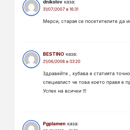
dnikolov
каза:
31/07/2007 в 16:31
Мерси, старая се посетителите да и
BESTINO
каза:
21/06/2008 в 03:20
Здравейте , хубава е статията точн
специалист че това което правя е п
Успех на всички !!!
Pgplamen
каза: