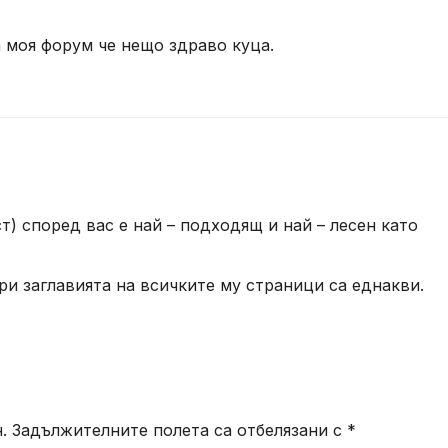
а моя форум че нещо здраво куца.
) според вас е най – подходящ и най – лесен като
ри заглавията на всичките му страници са еднакви.
.
Задължителните полета са отбелязани с
*