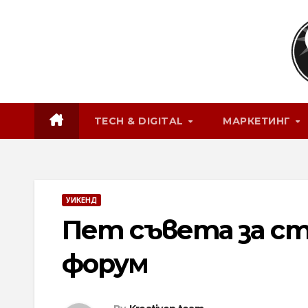
Skip
to
content
TECH & DIGITAL
МАРКЕТИНГ
УИКЕНД
Пет съвета за с
форум