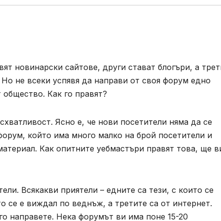
ят новинарски сайтове, други стават блогъри, а трет
 Но не всеки успявя да направи от своя форум едно
 общество. Как го правят?
схватливост. Ясно е, че нови посетители няма да се
форум, който има много малко на брой посетители и
материал. Как опитните уебмастъри правят това, ще 
тели. Всякакви приятели – едните са тези, с които се
то се е виждал по веднъж, а третите са от интернет.
го направете. Нека форумът ви има поне 15-20