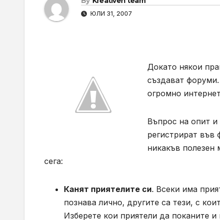
By
Kreativen team
ЮЛИ 31, 2007
Докато някои прав
създават форуми.
огромно интернет
Въпрос на опит и 
регистрират във 
никакъв полезен 
сега:
Канят приятелите си
. Всеки има прия
познава лично, другите са тези, с кои
Изберете кои приятели да поканите и 