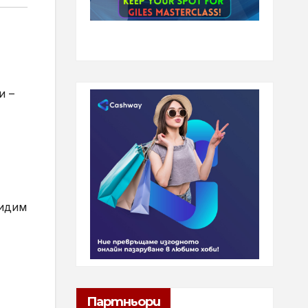
и –
видим
Партньори