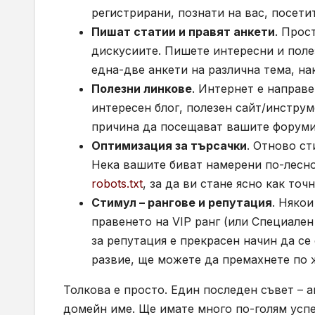
регистрирани, познати на вас, посети
Пишат статии и правят анкети
. Прос
дискусиите. Пишете интересни и поле
една-две анкети на различна тема, на
Полезни линкове
. Интернет е направе
интересен блог, полезен сайт/инструм
причина да посещават вашите форуми
Оптимизация за търсачки
. Отново ст
Нека вашите биват намерени по-лесн
robots.txt
, за да ви стане ясно как то
Стимул – рангове и репутация
. Някои
правенето на VIP ранг (или Специален
за репутация е прекрасен начин да се
развие, ще можете да премахнете по 
Толкова е просто. Един последен съвет – 
домейн име. Ще имате много по-голям успе