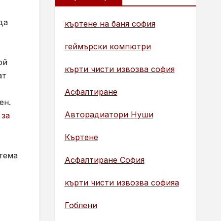
да
къртене на баня софия
геймърски компютри
ой
кърти чисти извозва софия
ат
Асфалтиране
ен.
Авторадиатори Нуши
 за
Къртене
стема
Асфалтиране София
кърти чисти извозва софияа
Гоблени