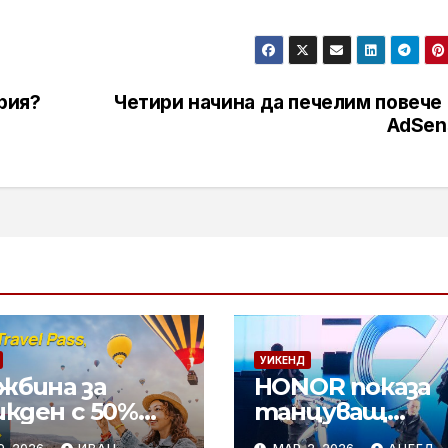
рия?
Четири начина да печелим повече 
AdSen
УИКЕНД
жбина за
HONOR показа
икден с 50%
танцуващ
тъпка за
хуманоиден