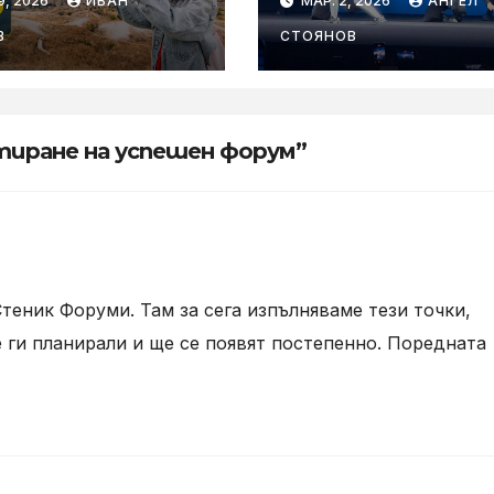
9, 2026
ИВАН
МАР. 2, 2026
АНГЕЛ
el Pass
робот на MWC
минг пакети
2026
В
СТОЯНОВ
Vivacom
ртиране на успешен форум”
Стеник Форуми. Там за сега изпълняваме тези точки,
 ги планирали и ще се появят постепенно. Поредната