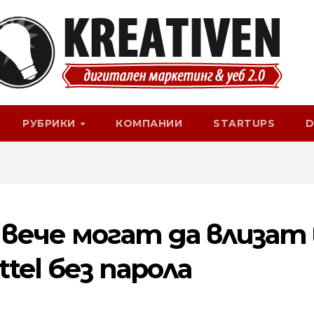
РУБРИКИ
КОМПАНИИ
STARTUPS
D
ече могат да влизат 
el без парола