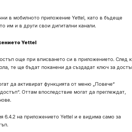
ни в мобилното приложение Yettel, като в бъдеще
о им и в други свои дигитални канали.
ожението
Yettel
достъп още при вписването си в приложението. След 
ла, те ще бъдат поканени да създадат ключ за достъ
огат да активират функцията от меню „Повече“
а достъп“. Оттам впоследствие могат да преглеждат,
чове.
 6.4.2 на приложението Yettel и е видима само за
тъп.