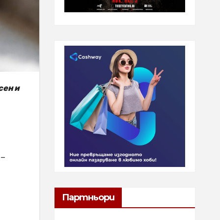
сен и
 –
Партньори