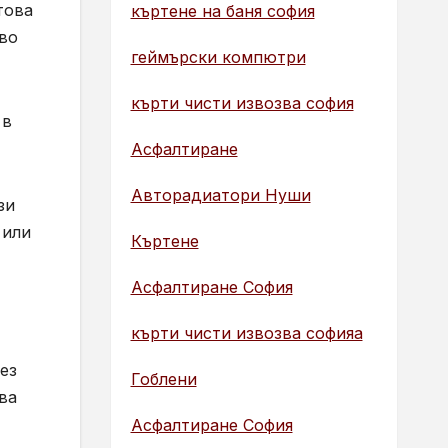
това
къртене на баня софия
ево
геймърски компютри
кърти чисти извозва софия
 в
Асфалтиране
Авторадиатори Нуши
зи
 или
Къртене
Асфалтиране София
кърти чисти извозва софияа
ез
Гоблени
ва
Асфалтиране София