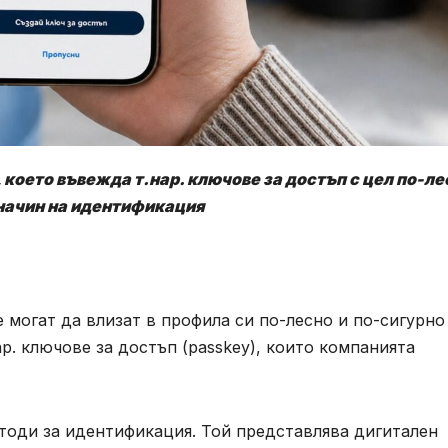
 което въвежда т.нар. ключове за достъп с цел по-ле
начин на идентификация
 могат да влизат в профила си по-лесно и по-сигурно
ар. ключове за достъп (passkey), които компанията
тоди за идентификация. Той представлява дигитален