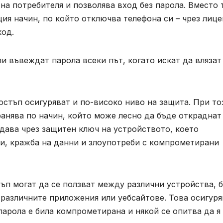
 на потребителя и позволява вход без парола. Вместо 
ия начин, по който отключва телефона си – чрез лиц
код.
и въвеждат парола всеки път, когато искат да влязат
остъп осигуряват и по-високо ниво на защита. При то
ранява по начин, който може лесно да бъде откраднат
дава чрез защитен ключ на устройството, което
ки, кражба на данни и злоупотреби с компрометирани
ъп могат да се ползват между различни устройства, б
 различните приложения или уебсайтове. Това осигуря
парола е била компрометирана и някой се опитва да я