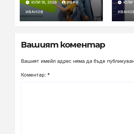
ЮЛИ 16, 2026
ИВАН
ЮЛИ 1
години с нова
хос
онлайн игра
свър
ИВАНОВ
ИВАНО
аси
реа
сре
Вашият коментар
Вашият имейл адрес няма да бъде публикуван
Коментар:
*