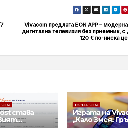
/7
Vivacom предлага EON APP – модерна
дигитална телевизия без приемник, с
120 € по-ниска ц
DIGITAL
TECH & DIGITAL
ost става
Играта на Viv
вият
„Кало Змея: Гр
гарски
Run“ e номер 1 