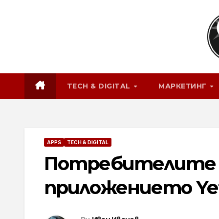
Skip
to
content
TECH & DIGITAL
МАРКЕТИНГ
APPS
TECH & DIGITAL
Потребителите в
приложението Yett