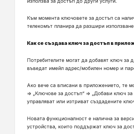
използва за достъп до други услуги.
Към момента ключовете за достъп са налич
телекомът планира да разшири използванет
Как се създава ключ за достъп в прил
Потребителите могат да добавят ключ за 
въведат имейл адрес/мобилен номер и паро
Ако вече са вписани в приложението, те м
=> „Ключове за достъп“ => „Добави ключ з
управляват или изтриват създадените клю
Новата функционалност е налична за версия
устройства, които поддържат ключ за дос