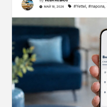
By
Иван Иванов
#Yettel
,
#парола
,
МАЙ 18, 2026