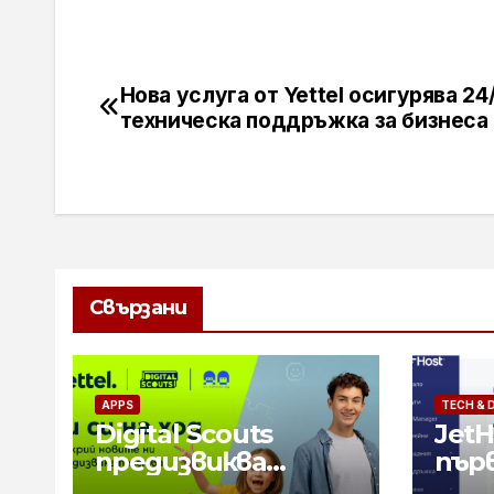
Нова услуга от Yettel осигурява 24
Навигация
техническа поддръжка за бизнеса
Свързани
APPS
TECH & 
Digital Scouts
JetH
предизвиква
пър
децата до 14
бъл