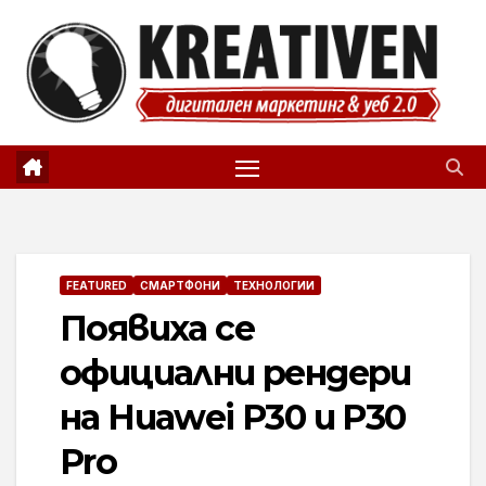
Skip
to
content
FEATURED
СМАРТФОНИ
ТЕХНОЛОГИИ
Появиха се
официални рендери
на Huawei P30 и P30
Pro