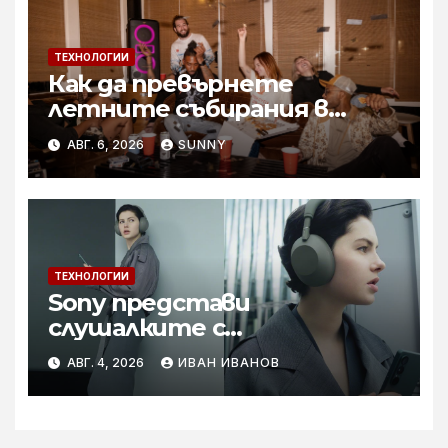
ТЕХНОЛОГИИ
Как да превърнете
летните събирания в
купон с караоке система
АВГ. 6, 2026
SUNNY
ТЕХНОЛОГИИ
Sony представи
слушалките с
шумопотискане WH-
АВГ. 4, 2026
ИВАН ИВАНОВ
1000XM6 в нов цвят „Olive
Gray“