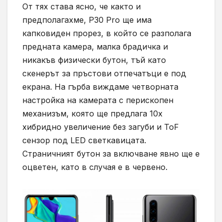
От тях става ясно, че както и
предполагахме, P30 Pro ще има
капковиден прорез, в който се разполага
предната камера, малка брадичка и
никакъв физически бутон, тъй като
скенерът за пръстови отпечатъци е под
екрана. На гърба виждаме четворната
настройка на камерата с перископен
механизъм, която ще предлага 10х
хибридно увеличение без загуби и ToF
сензор под LED светкавицата.
Страничният бутон за включване явно ще е
оцветен, като в случая е в червено.