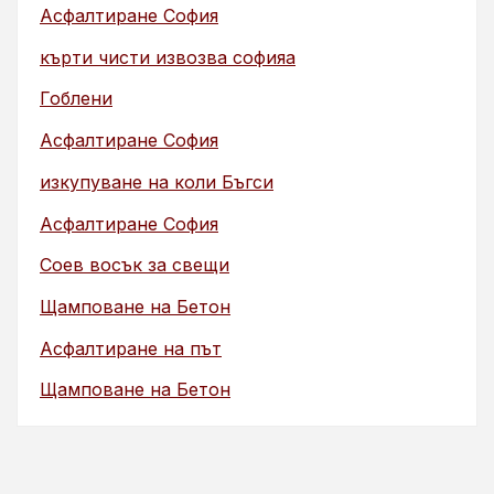
Асфалтиране София
кърти чисти извозва софияа
Гоблени
Асфалтиране София
изкупуване на коли Бъгси
Асфалтиране София
Соев восък за свещи
Щамповане на Бетон
Асфалтиране на път
Щамповане на Бетон