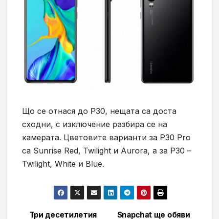
Що се отнася до Р30, нещата са доста
сходни, с изключение разбира се на
камерата. Цветовите варианти за P30 Pro
са Sunrise Red, Twilight и Aurora, а за Р30 –
Twilight, White и Blue.
Три десетилетия
Snapchat ще обяви