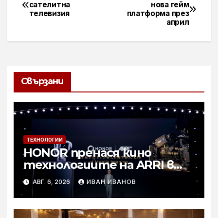
Навигация
сателитна
нова гейм
телевизия
платформа през
април
Свързани
ТЕХНОЛОГИИ
HONOR пренася кино
технологиите на ARRI в
мобилното творчество на
АВГ. 6, 2026
ИВАН ИВАНОВ
събитието Imaging
Technology Launch