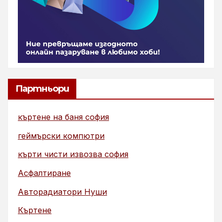
Партньори
къртене на баня софия
геймърски компютри
кърти чисти извозва софия
Асфалтиране
Авторадиатори Нуши
Къртене