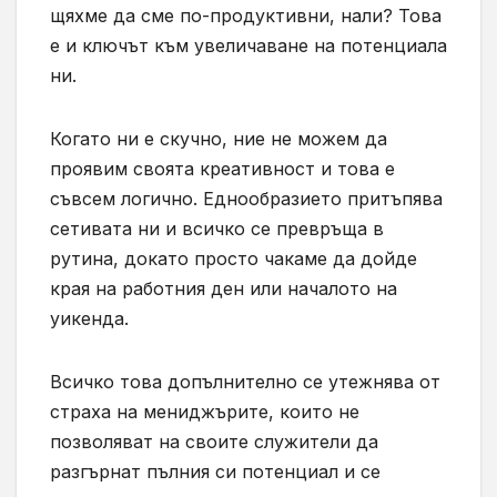
щяхме да сме по-продуктивни, нали?
Това
е и ключът към увеличаване на потенциала
ни.
Когато ни е скучно, ние не можем да
проявим своята креативност и това е
съвсем логично. Еднообразието притъпява
сетивата ни и всичко се превръща в
рутина, докато просто чакаме да дойде
края на работния ден или началото на
уикенда.
Всичко това допълнително се утежнява от
страха на мениджърите, които не
позволяват на своите служители да
разгърнат пълния си потенциал и се