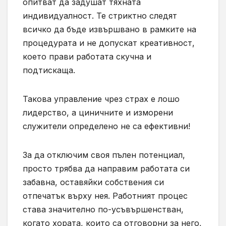
опитват да задушат тяхната
индивидуалност. Те стриктно следят
всичко да бъде извършвано в рамките на
процедурата и не допускат креативност,
което прави работата скучна и
подтискаща.
Такова управление чрез страх е лошо
лидерство, а циничните и изморени
служители определено не са ефективни!
За да отключим своя пълен потенциал,
просто трябва да направим работата си
забавна, оставяйки собствения си
отпечатък върху нея. Работният процес
става значително по-усъвършенстван,
когато хората, които са отговорни за него,