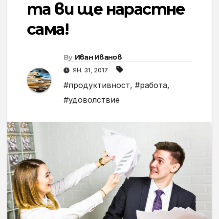
та ви ще нарастне
сама!
By
Иван Иванов
ЯН. 31, 2017
#продуктивност
,
#работа
,
#удоволствие