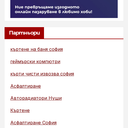
Партньори
къртене на баня софия
геймърски компютри
кърти чисти извозва софия
Асфалтиране
Авторадиатори Нуши
Къртене
Асфалтиране София