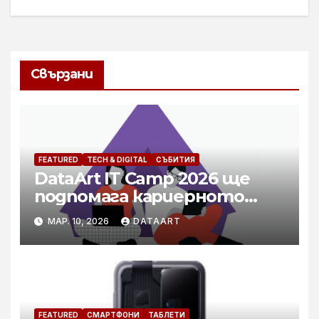
Свързани
FEATURED
TECH & DIGITAL
СЪБИТИЯ
DataArt IT Camp 2026 ще
подпомага кариерното
развитие на специалисти в
МАР. 10, 2026
DATAART
технологичния бранш
FEATURED
СМАРТФОНИ
ТАБЛЕТИ