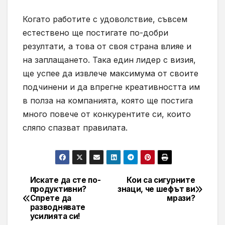
Когато работите с удоволствие, съвсем
естествено ще постигате по-добри
резултати, а това от своя страна влияе и
на заплащането. Така един лидер с визия,
ще успее да извлече максимума от своите
подчинени и да впрегне креативността им
в полза на компанията, която ще постига
много повече от конкурентите си, които
сляпо спазват правилата.
Искате да сте по-
Кои са сигурните
Навигация
продуктивни?
знаци, че шефът ви
Спрете да
мрази?
разводнявате
усилията си!