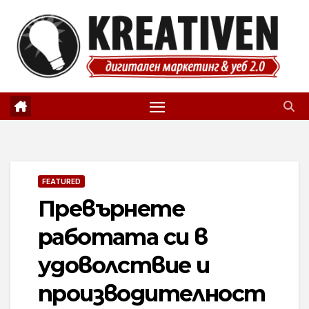
Skip
to
content
FEATURED
Превърнете
работата си в
удоволствие и
производителност