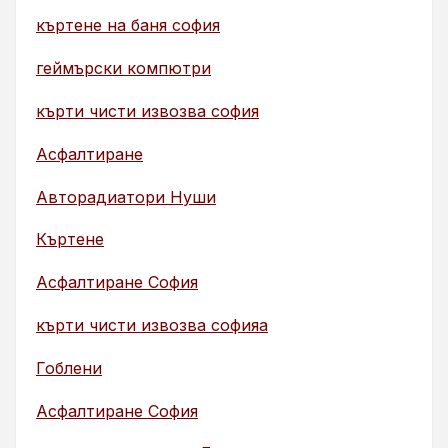
къртене на баня софия
геймърски компютри
кърти чисти извозва софия
Асфалтиране
Авторадиатори Нуши
Къртене
Асфалтиране София
кърти чисти извозва софияа
Гоблени
Асфалтиране София