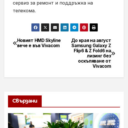
сервиз за ремонт и поддръжка на
телекома.
Новият HMD Skyline
До края на август
Навигация
вече е във Vivacom
Samsung Galaxy Z
Flip6 & Z Fold6 на
лизинг без
оскъпяване от
Vivacom
Свързани