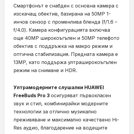
Смартфонът е снабден с основна камера с
изскачащ обектив, базирана на 50MP 1-
инчов сензор с променлива бленда (f/1.6 –
f/4.0). Камера конфигурацията включва
още 40MP широкоъгълен и 50MP телефото
обектив с поддръжка на макро режим и
оптична стабилизация. Предната камера е
13MP, като поддържа ултраширокоъгълен
режим на снимане и HDR.
Ултрамодерните слушалки HUAWEI
FreeBuds Pro 3
осигуряват първокласен
звук и стил, комбинирайки модерните
технологии за отлично музикално
преживяване и максимално качествено Hi-
Res аудио, благодарение на водещите