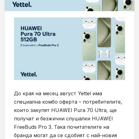
До края на месец август Yettel има
специална комбо оферта – потребителите,
които закупят HUAWEI Pura 70 Ultra, ще
получат и безжични слушалки HUAWEI
FreeBuds Pro 3. Така почитателите на
бранда могат да се сдобият с най-новия