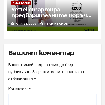
СМАРТФОНИ
Yettel стартира
предварителните поръчки
за новите Samsung Galaxy Z
ЮЛИ 22, 2026
ИВАН ИВАНОВ
Flip8, Fold8 и Fold8 Ultra
Вашият коментар
Вашият имейл адрес няма да бъде
публикуван.
Задължителните полета са
отбелязани с
*
Коментар:
*