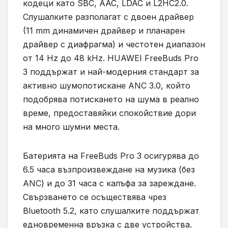
кодеци като SBC, AAC, LDAC и L2HC2.0.
Слушалките разполагат с двоен драйвер
(11 mm динамичен драйвер и планарен
драйвер с диафрагма) и честотен диапазон
от 14 Hz до 48 kHz. HUAWEI FreeBuds Pro
3 поддържат и най-модерния стандарт за
активно шумопотискане ANC 3.0, който
подобрява потискането на шума в реално
време, предоставяйки спокойствие дори
на много шумни места.
Батерията на FreeBuds Pro 3 осигурява до
6.5 часа възпроизвеждане на музика (без
ANC) и до 31 часа с калъфа за зареждане.
Свързването се осъществява чрез
Bluetooth 5.2, като слушалките поддържат
едновременна връзка с две устройства.