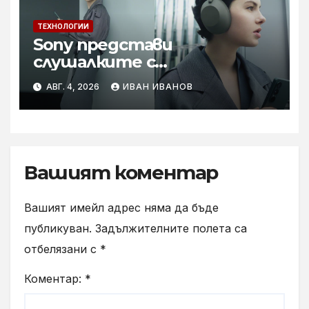
ТЕХНОЛОГИИ
Sony представи
слушалките с
шумопотискане WH-
АВГ. 4, 2026
ИВАН ИВАНОВ
1000XM6 в нов цвят „Olive
Gray“
Вашият коментар
Вашият имейл адрес няма да бъде
публикуван.
Задължителните полета са
отбелязани с
*
Коментар:
*