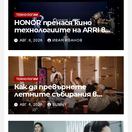
ТЕХНОЛОГИИ
HONOR пренася кино
технологиите на ARRI в
мобилното творчество на
АВГ. 6, 2026
ИВАН ИВАНОВ
събитието Imaging
Technology Launch
ТЕХНОЛОГИИ
Как да превърнете
летните събирания в
купон с караоке система
АВГ. 6, 2026
SUNNY