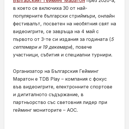
Българският Гейминг Маратон
през 2020-а,
в което се включиха 30 от най-
популярните български стриймъри, онлайн
фестивалът, посветен на необятния свят на
видеоигрите, се завръща на 4 май с
първото от 3-те си издания за годината (
5
септември и 19 декември
), повече
участници, събития и специални турнири.
Организатор на Българския Гейминг
Маратон е TDB Play – компания с фокус
във видеоигрите, електронните спортове
и дигиталното съдържание, в
партньорство със световния лидер при
гейминг мониторите – AOC.