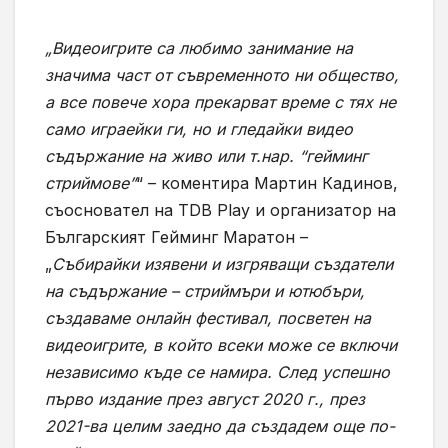
„Видеоигрите са любимо занимание на
значима част от съвременното ни общество,
a все повече хора прекарват време с тях не
само играейки ги, но и гледайки видео
съдържание на живо или т.нар. “гейминг
стриймове”
“ – коментира Мартин Кадинов,
съосновател на TDB Play и организатор на
Българският Гейминг Маратон –
„
Събирайки изявени и изгряващи създатели
на съдържание – стриймъри и ютюбъри,
създаваме онлайн фестивал, посветен на
видеоигрите, в който всеки може се включи
независимо къде се намира. След успешно
първо издание през август 2020 г., през
2021-ва целим заедно да създадем още по-