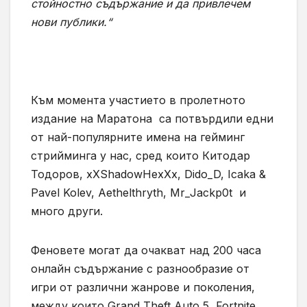
стойностно съдържание и да привлечем
нови публики.“
Към момента участието в пролетното
издание на Маратона са потвърдили едни
от най-популярните имена на гейминг
стрийминга у нас, сред които Китодар
Тодоров, xXShadowHexXx, Dido_D, Icaka &
Pavel Kolev, Aethelthryth, Mr_Jackp0t и
много други.
Феновете могат да очакват над 200 часа
онлайн съдържание с разнообразие от
игри от различни жанрове и поколения,
между които Grand Theft Auto 5, Fortnite,