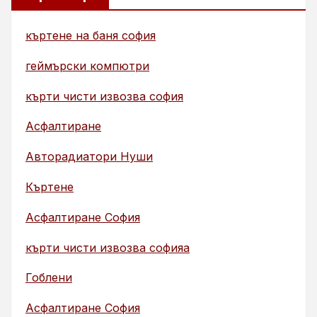
къртене на баня софия
геймърски компютри
кърти чисти извозва софия
Асфалтиране
Авторадиатори Нуши
Къртене
Асфалтиране София
кърти чисти извозва софияа
Гоблени
Асфалтиране София