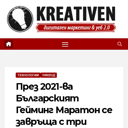
Skip
to
content
ТЕХНОЛОГИИ
УИКЕНД
През 2021-ва
Българският
Гейминг Маратон се
завръща с три