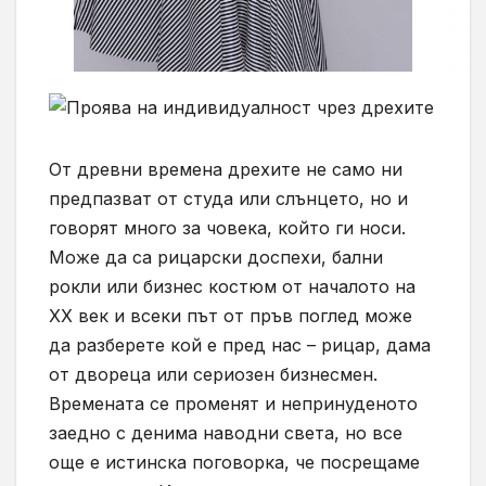
От древни времена дрехите не само ни
предпазват от студа или слънцето, но и
говорят много за човека, който ги носи.
Може да са рицарски доспехи, бални
рокли или бизнес костюм от началото на
ХХ век и всеки път от пръв поглед може
да разберете кой е пред нас – рицар, дама
от двореца или сериозен бизнесмен.
Времената се променят и непринуденото
заедно с денима наводни света, но все
още е истинска поговорка, че посрещаме