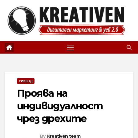
Skip
to
content
УИКЕНД
Проява на
индивидуалност
чрез дрехите
By
Kreativen team