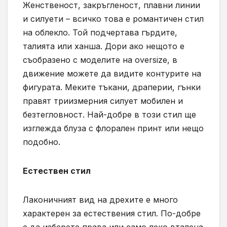
Женственост, закръгленост, плавни линии
и силуети – всичко това е романтичен стил
на облекло. Той подчертава гърдите,
талията или ханша. Дори ако нещото е
съобразено с моделите на oversize, в
движение можете да видите контурите на
фигурата. Меките тъкани, драперии, гънки
правят триизмерния силует мобилен и
безтегловност. Най-добре в този стил ще
изглежда блуза с флорален принт или нещо
подобно.
Естествен стил
Лаконичният вид на дрехите е много
характерен за естествения стил. По-добре