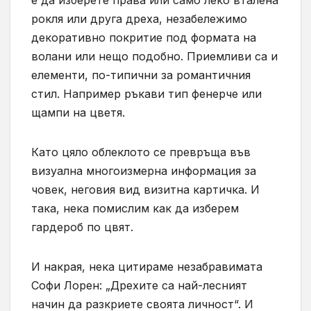
е да изберете права или само леко вталена
рокля или друга дреха, незабележимо
декоративно покритие под формата на
волани или нещо подобно. Приемливи са и
елементи, по-типични за романтичния
стил. Например ръкави тип фенерче или
щампи на цветя.
Като цяло облеклото се превръща във
визуална многоизмерна информация за
човек, неговия вид визитна картичка. И
така, нека помислим как да изберем
гардероб по цвят.
И накрая, нека цитираме незабравимата
Софи Лорен: „Дрехите са най-лесният
начин да разкриете своята личност“. И