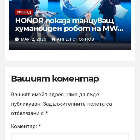
УИКЕНД
HONOR показа танцуващ
хуманоиден робот на MWC
2026
МАР. 2, 2026
АНГЕЛ СТОЯНОВ
Вашият коментар
Вашият имейл адрес няма да бъде
публикуван.
Задължителните полета са
отбелязани с
*
Коментар:
*