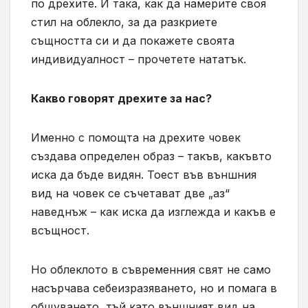
по дрехите. И така, как да намерите своя
стил на облекло, за да разкриете
същността си и да покажете своята
индивидуалност – прочетете нататък.
Какво говорят дрехите за нас?
Именно с помощта на дрехите човек
създава определен образ – такъв, какъвто
иска да бъде видян. Тоест във външния
вид на човек се съчетават две „аз“
наведнъж – как иска да изглежда и какъв е
всъщност.
Но облеклото в съвременния свят не само
насърчава себеизразяването, но и помага в
общуването, тъй като външният вид на