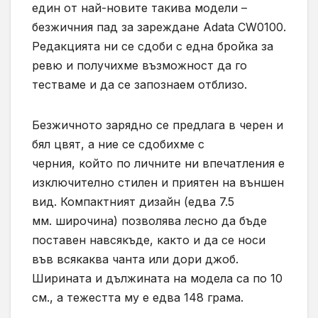
един от най-новите такива модели –
безжичния пад за зареждане
Adata
CW0100.
Редакцията ни се сдоби с една бройка за
ревю и получихме възможност да го
тестваме и да се запознаем отблизо.
Безжичното зарядно се
предлага в черен и
бял цвят,
а
ние се сдобихме с
черния,
който по личните ни впечатления е
изключително стилен и приятен на външен
вид. К
омпакт
ният дизайн (
едва 7.5
мм.
ш
ирочина
) позволява лесно да бъде
поставен навсякъде, както и да се носи
във всякаква чанта или дори джоб.
Ш
ирината и дължината
на модела
са по 10
см.,
а тежестта му е
едва 148 гр
ама.