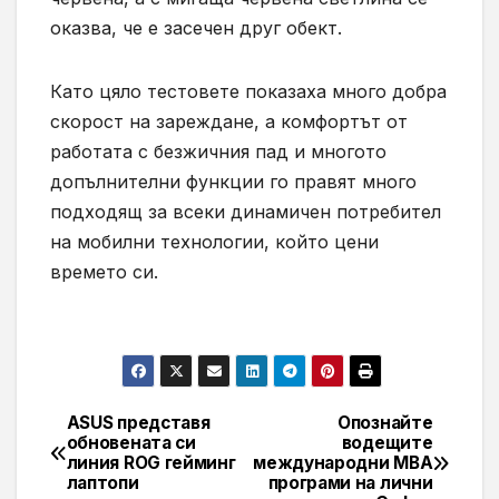
оказва, че
е засечен друг обект.
Като цяло тестовете показаха много добра
скорост на зареждане, а комфортът от
работата с безжичния пад и многото
допълнителни функции го правят много
подходящ за всеки динамичен потребител
на мобилни технологии, който цени
времето си.
ASUS представя
Опознайте
Навигация
обновената си
водещите
линия ROG гейминг
международни МВА
лаптопи
програми на лични