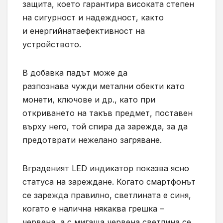
защита
,
което гарантира високата степен
на сигурност и надеждност, както
и
енергийна
та
ефективност
на
устройството.
В добавка падът може да
разпознава
чужди метални обекти като
монети, ключове и др.,
като при
откриването на такъв предмет, поставен
върху него, той спира да зарежда, за да
предотврати нежелано загряване.
В
граденият LED индикатор показва ясно
статуса на зареждане.
Когато смартфонът
се
зарежда
правилно, светлината е синя,
когато е налична някаква грешка –
червена, а с
мигаща червена светлина
се