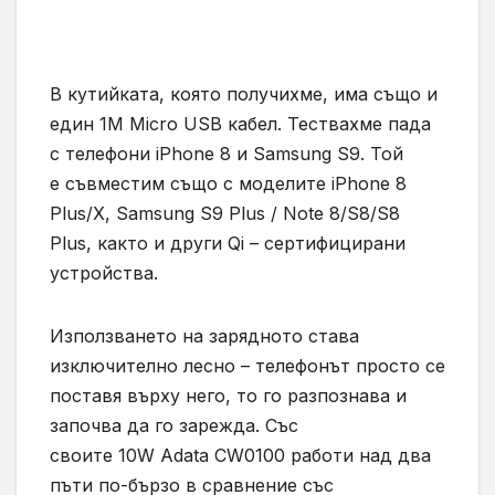
В
кутийката,
която получихме, има също и
един
1M Micro USB
кабел. Тествахме пада
с телефони iPhone 8 и Samsung S9. Той
е
съвместим
също с моделите
iPhone 8
Plus/X, Samsung S9 Plus / Note 8/S8/S8
Plus,
както и други
Qi –
сертифицирани
устройства.
Използването на зарядното става
изключително лесно –
телефонът просто се
поставя върху
него, то го разпознава
и
започва да
го
зарежда.
Със
своите
10W
Adata
CW0100 работи над два
пъти по-бързо в сравнение със