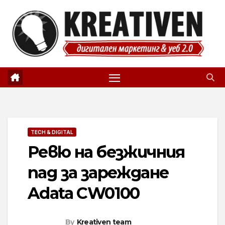
Skip
to
content
TECH & DIGITAL
Ревю на безжичния
пад за зареждане
Adata CW0100
By
Kreativen team