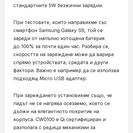
стандартните 5W безжични зарядни.
При тестовете, които направихме със
смартфон
Samsung Galaxy S9,
той се
зареди от напълно изтощена батерия
до
100% за
почти
един час.
Разбира се,
скоростта на зареждане може да варира
спрямо устройствата, средата и други
фактори. Важно е например да се използва
подходящ
Micro USB адаптер.
При зареждането установихме също, че
падът не се нагрява осезаемо, което се
дължи на елегантното покритие на
корпуса. CW0100 е
Qi сертифициран
и
разполага с редица механизми за