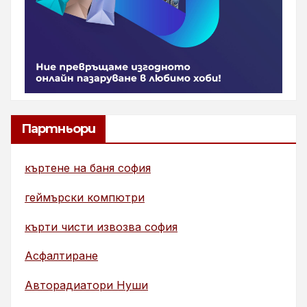
Партньори
къртене на баня софия
геймърски компютри
кърти чисти извозва софия
Асфалтиране
Авторадиатори Нуши