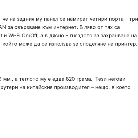
че на задния му панел се намират четири порта – три
N за свързване към интернет. В ляво от тях са
и Wi-Fi On/Off, а в дясно – гнездото за захранване на
т, който може да се използва за споделяне на принтер.
 мм., а теглото му е едва 820 грама. Тези негови
рутери на китайския производител – нещо, в което