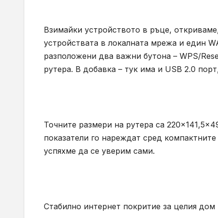
Взимайки устройството в ръце, откриваме, 
устройствата в локалната мрежа и един WA
разположени два важни бутона – WPS/Reset 
рутера. В добавка – тук има и USB 2.0 пор
Точните размери на рутера са 220×141,5×49
показатели го нареждат сред компактните 
успяхме да се уверим сами.
Стабилно интернет покритие за целия дом