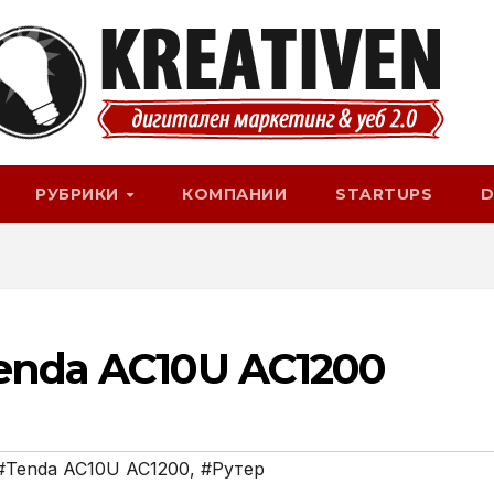
РУБРИКИ
КОМПАНИИ
STARTUPS
D
enda AC10U AC1200
#Tenda AC10U AC1200
,
#Рутер