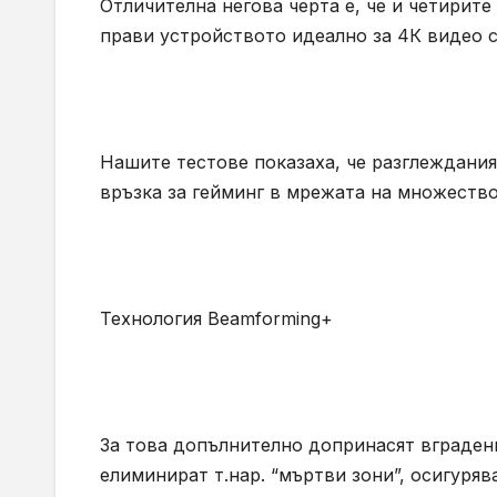
Отличителна негова черта е, че и четирите
прави устройството идеално за 4К видео с
Нашите тестове показаха, че разглеждания
връзка за гейминг в мрежата на множество
Технология Beamforming+
За това допълнително допринасят вградени
елиминират т.нар. “мъртви зони”, осигуря