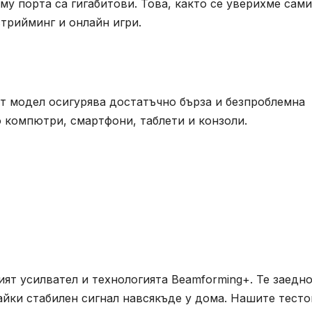
 му порта са гигабитови. Това, както се уверихме сами
трийминг и онлайн игри.
т модел осигурява достатъчно бърза и безпроблемна
 компютри, смартфони, таблети и конзоли.
ят усилвател и технологията Beamforming+. Те заедн
вайки стабилен сигнал навсякъде у дома. Нашите тесто