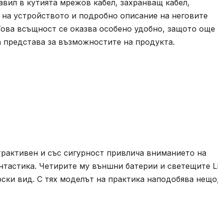
авил в кутията мрежов кабел, захранващ кабел,
 на устройството и подробно описание на неговите
Това всъщност се оказва особено удобно, защото още
а представа за възможностите на продукта.
трактивен и със сигурност привлича вниманието на
антастика. Четирите му външни батерии и светещите 
ски вид. С тях моделът на практика наподобява нещо