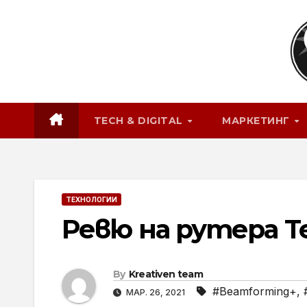
Skip
to
content
TECH & DIGITAL
МАРКЕТИНГ
ТЕХНОЛОГИИ
Ревю на рутера T
By
Kreativen team
#Beamforming+
,
МАР. 26, 2021