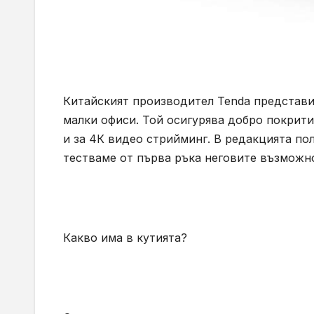
Китайският производител Tenda представи
малки офиси. Той осигурява добро покритие
и за 4К видео стрийминг. В редакцията п
тестваме от първа ръка неговите възможн
Какво има в кутията?