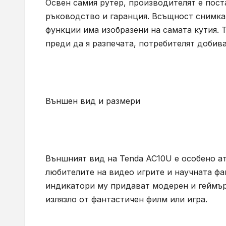
Освен самия рутер, производителят е пост
ръководство и гаранция. Всъщност снимка
функции има изобразени на самата кутия. 
преди да я разпечата, потребителят добив
Външен вид и размери
Външният вид на Tenda AC10U е особено а
любителите на видео игрите и научната ф
индикатори му придават модерен и геймър
излязло от фантастичен филм или игра.