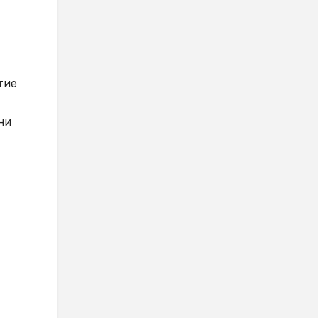
тие
ни