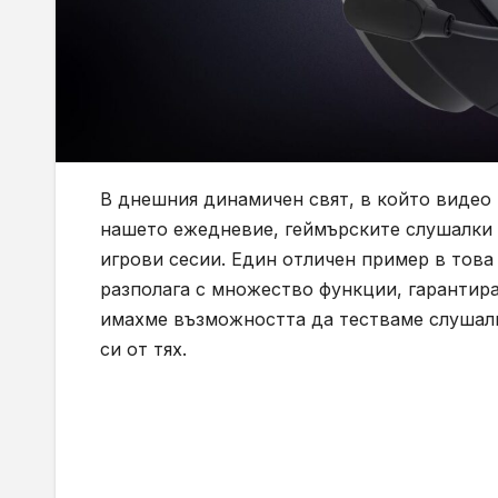
В днешния динамичен свят, в който видео 
нашето ежедневие, геймърските слушалки п
игрови сесии. Един отличен пример в тов
разполага с множество функции, гарантир
имахме възможността да тестваме слушал
си от тях.