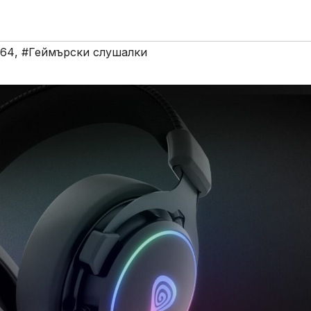
764
,
#Геймърски слушалки