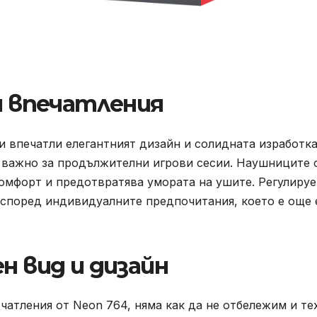
 впечатления
и впечатли елегантният дизайн и солидната изработка
е важно за продължителни игрови сесии. Наушниците 
комфорт и предотвратява умората на ушите. Регулиру
е според индивидуалните предпочитания, което е още
н вид и дизайн
чатления от Neon 764, няма как да не отбележим и те