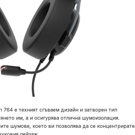
 764 е техният сгъваем дизайн и затворен тип
сянето им, а и осигурява отлична шумоизолация.
ите шумове, което ви позволява да се концентрирате
вуковия пейзаж.