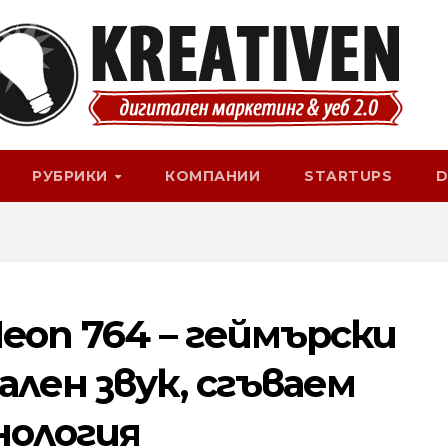
РУБРИКИ
КОМПАНИИ
STARTUPS
D
eon 764 – геймърски
лен звук, сгъваем
нология