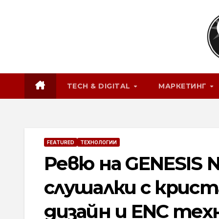
Skip
to
content
TECH & DIGITAL
МАРКЕТИНГ
FEATURED
ТЕХНОЛОГИИ
Ревю на GENESIS N
слушалки с криста
дизайн и ENC тех