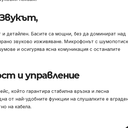
Звукът,
т и детайлен. Басите са мощни, без да доминират над
сирано звуково изживяване. Микрофонът с шумопотис
шумове и осигурява ясна комуникация с останалите
ст и управление
ейс, който гарантира стабилна връзка и лесна
дна от най-удобните функции на слушалките е вграде
но на кабела.