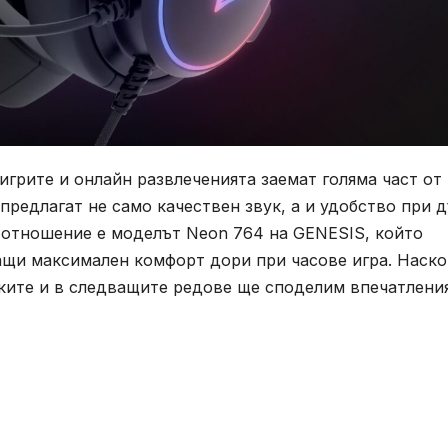
игрите и онлайн развлеченията заемат голяма част от
редлагат не само качествен звук, а и удобство при д
а отношение е моделът Neon 764 на GENESIS, който
ащи максимален комфорт дори при часове игра. Наск
ките и в следващите редове ще споделим впечатлени