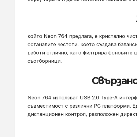
който Neon 764 предлага, е кристално чис
останалите честоти, което създава балан
работи отлично, като филтрира фоновите 
съотборници.
Свързано
Neon 764 използват USB 2.0 Type-A интерф
съвместимост с различни PC платформи. Е
дистанционен контрол, разположен директ