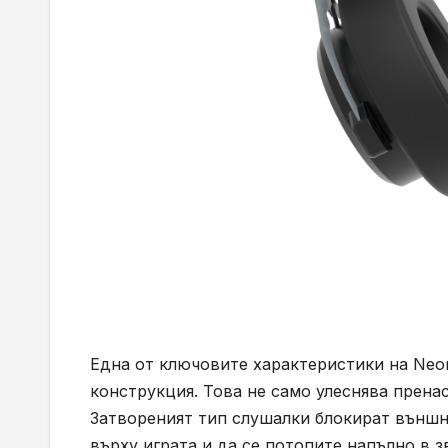
Една от ключовите характеристики на Neon
конструкция. Това не само улеснява прена
Затвореният тип слушалки блокират външн
върху играта и да се потопите напълно в з