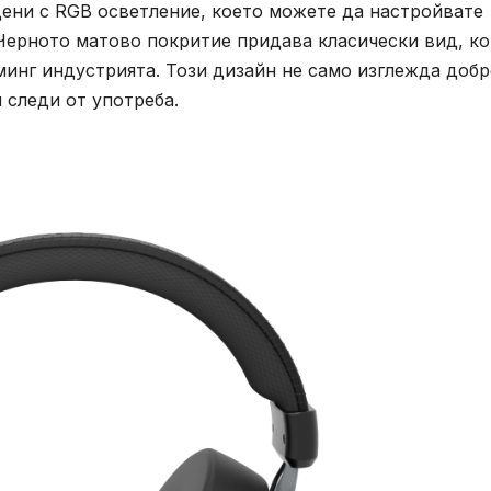
дени с RGB осветление, което можете да настройвате
 Черното матово покритие придава класически вид, к
минг индустрията. Този дизайн не само изглежда добр
 следи от употреба.