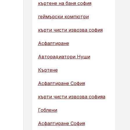
къртене на баня софия
геймърски компютри
кърти чисти извозва софия
Асфалтиране
Авторадиатори Нуши
Къртене
Асфалтиране София
кърти чисти извозва софияа
Гоблени
Асфалтиране София