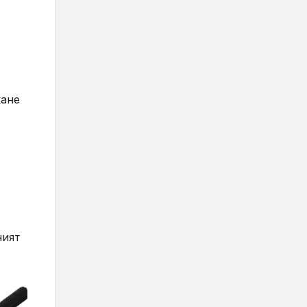
кане
ният