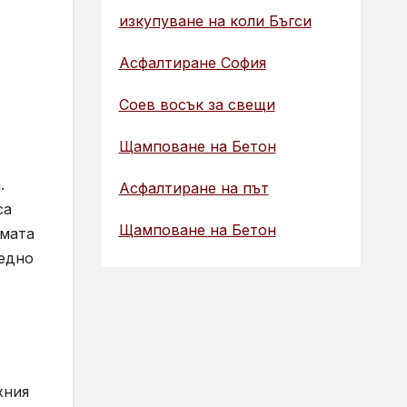
изкупуване на коли Бъгси
Асфалтиране София
Соев восък за свещи
Щамповане на Бетон
.
Асфалтиране на път
са
Щамповане на Бетон
емата
 едно
хния