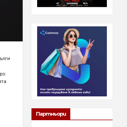
ълги
оро
ята
Партньори