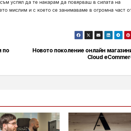
 съм успял да те накарам да повярваш в силата на
което мислим и с което се занимаваме в огромна част о
 по
Новото поколение онлайн магазини
Cloud eCommer