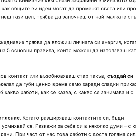
 твоето внимание към онези забравени в миналото хор
и как общите ви идеи могат да променят света или пр
гнеш тази цел, трябва да започнеш от най-малката ст
жедневие трябва да вложиш личната си енергия, кога
 на 5 основни правила, които можеш да използваш ка
нов контакт или възобновяваш стар такъв,
създай си
ожелал да губи ценно време само заради сладки прика
 какво работи, как се казва, с какво се занимава и с
атление
. Когато разширяваш контактите си, бъди
усмихвай се. Разкажи за себе си в няколко думи – с 
рани. При част от нас това работи с доста голяма сил