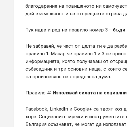
благодарение на повишеното ни самочувств
дай възможност и на отсрещната страна да
Тук идва и ред на правило номер 3 –
бъди 
Не забравяй, че част от целта ти е да разб
правило 1. Макар че правило 1 и 3 се прип
информацията, която получаваш от отсрещ
събеседник и три основни неща, с които с
на произнасяне на определена дума.
Правило 4:
Използвай силата на социалн
Facebook, LinkedIn и Google+ са твоят коз
хора. Социалните мрежи и инструментите в
България осъзнават, че могат да използват