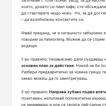
Започвам с този познат увод, за да насоча
които, докато си пиел кафе, сте обсъждал
да стартирате нещо ново. Но, за да дости
– да възобновиш контактите си.
Имай предвид, че в сегашното забързано е
говорим за networking. Можем да се спрем
водещи:
1-во правило: Независимо дали създаваш 
основен план за действие
. Никой не би п
Разбери предварително за човека срещу теб
какво можеш да го заинтригуваш.
2-ро правило:
Направи хубаво първо впеч
позитивен, използвай положителни изрази, 
се занимаваш и кои са твоите най-силни ст