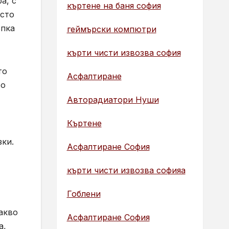
а, с
къртене на баня софия
осто
ъпка
геймърски компютри
кърти чисти извозва софия
то
Асфалтиране
то
Авторадиатори Нуши
Къртене
зки.
Асфалтиране София
кърти чисти извозва софияа
Гоблени
какво
Асфалтиране София
а,