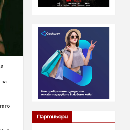
да
а
 за
гато
Партньори