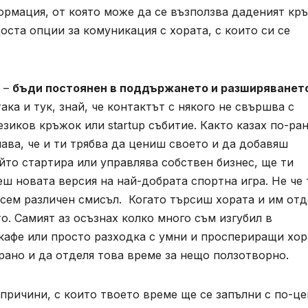
рмация, от която може да се възползва даденият кръ
оста опции за комуникация с хората, с които си се
о –
бъди постоянен в поддържането и разширяванет
ка и тук, знай, че контактът с някого не свършва с
езиков кръжок или startup събитие. Както казах по-ра
чава, че и ти трябва да цениш своето и да добавяш
йто стартира или управлява собствен бизнес, ще ти
еш новата версия на най-добрата спортна игра. Не че 
всем различен смисъл. Когато търсиш хората и им от
о. Самият аз осъзнах колко много съм изгубил в
 кафе или просто разходка с умни и проспериращи хор
-рано и да отделя това време за нещо ползотворно.
 причини, с които твоето време ще се запълни с по-ц