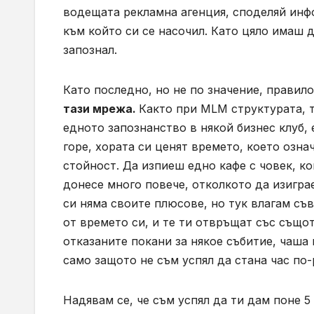
водещата рекламна агенция, споделяй инфо
към който си се насочил. Като цяло имаш д
запознал.
Като последно, но не по значение, правил
тази мрежа.
Както при MLM структурата, та
едното запознанство в някой бизнес клуб, 
горе, хората си ценят времето, което озна
стойност. Да изпиеш едно кафе с човек, ко
донесе много повече, отколкото да изигра
си няма своите плюсове, но тук влагам съ
от времето си, и те ти отвръщат със същот
отказаните покани за някое събитие, чаша
само защото не съм успял да стана час по
Надявам се, че съм успял да ти дам поне 5