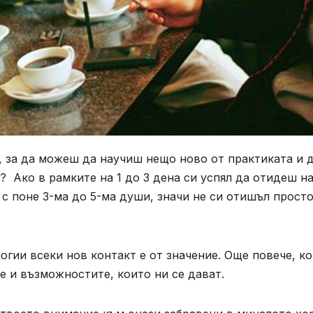
, за да можеш да научиш нещо ново от практиката и 
? Ако в рамките на 1 до 3 дена си успял да отидеш н
 с поне 3-ма до 5-ма души, значи не си отишъл просто
огии всеки нов контакт е от значение. Още повече, ко
 и възможностите, които ни се дават.