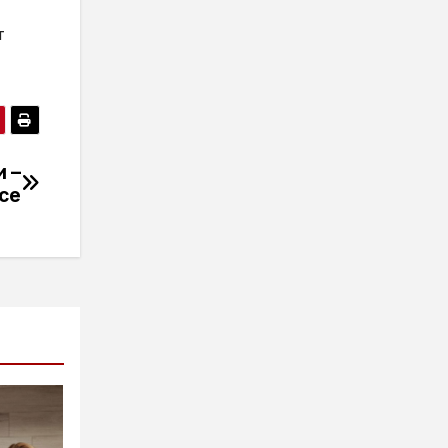
т
 –
ce