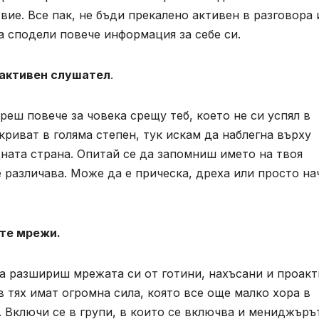
ие. Все пак, не бъди прекалено активен в разговора 
 сподели повече информация за себе си.
активен слушател
.
ереш повече за човека срещу теб, което не си успял в
окриват в голяма степен, тук искам да наблегна върху
ната страна. Опитай се да запомниш името на твоя
е различава. Може да е прическа, дреха или просто на
ите мрежи.
 да разшириш мрежата си от готини, нахъсани и проак
 тях имат огромна сила, която все още малко хора в
. Включи се в групи, в които се включва и мениджъръ