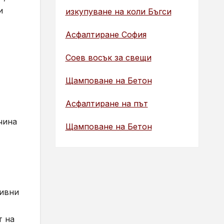
и
изкупуване на коли Бъгси
Асфалтиране София
Соев восък за свещи
Щамповане на Бетон
Асфалтиране на път
чина
Щамповане на Бетон
тивни
т на