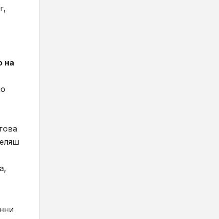
г,
о на
но
това
деляш
а,
енни