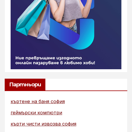
Партньори
къртене на баня софия
геймърски компютри
кърти чисти извозва софия