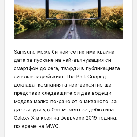
Samsung
може би най-сетне има крайна
дата за пускане на най-вълнуващия си
смартфон до сега, твърди в публикацията
си южнокорейският
The Bell.
Според
доклада, компанията най-вероятно ще
представи следващите си два водещи
модела малко по-рано от очакваното, за
да осигури удобен момент за дебютина
Galaxy X
в края на февруари 2019 година,
по време на
MWC.