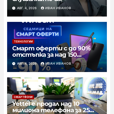
шумопотискане WH-
АВГ. 4, 2026
ИВАН ИВАНОВ
1000XM6 в нов цвят „Olive
Gray“
ТЕХНОЛОГИИ
Смарт оферти с до 90%
отстъпка за над 150
устройства от Vivacom
АВГ. 4, 2026
ИВАН ИВАНОВ
през август
СМАРТФОНИ
Yettel е продал над 10
милиона телефона за 25