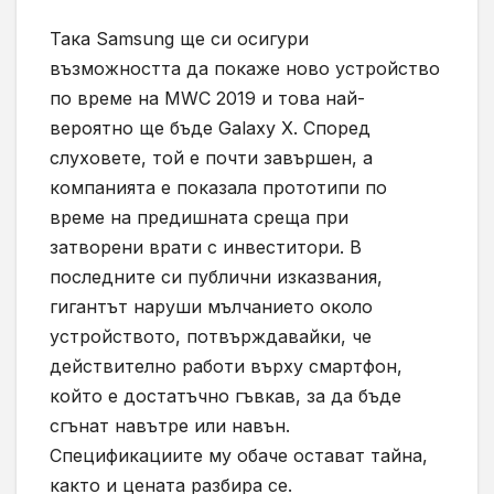
Така
Samsung
ще си осигури
възможността да покаже ново устройство
по време на
MWC 2019
и това най-
вероятно ще бъде
Galaxy X.
Според
слуховете, той е почти завършен, а
компанията е показала прототипи по
време на предишната среща при
затворени врати с инвеститори. В
последните си публични изказвания,
гигантът наруши мълчанието около
устройството, потвърждавайки, че
действително работи върху смартфон,
който е достатъчно гъвкав, за да бъде
сгънат навътре или навън.
Спецификациите му обаче остават тайна,
както и цената разбира се.