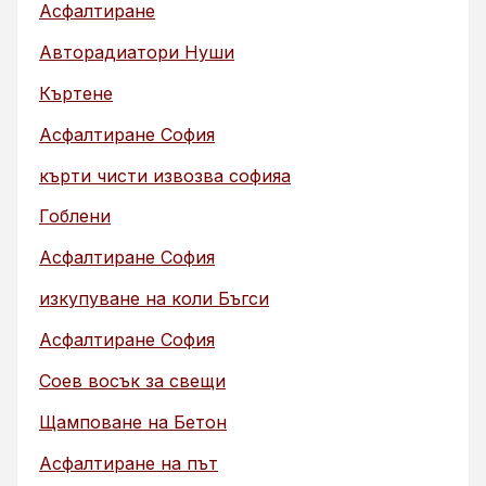
Асфалтиране
Авторадиатори Нуши
Къртене
Асфалтиране София
кърти чисти извозва софияа
Гоблени
Асфалтиране София
изкупуване на коли Бъгси
Асфалтиране София
Соев восък за свещи
Щамповане на Бетон
Асфалтиране на път