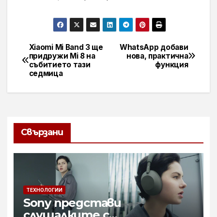
Xiaomi Mi Band 3 ще
WhatsApp добави
Навигация
придружи Mi 8 на
нова, практична
събитието тази
функция
седмица
Свързани
ТЕХНОЛОГИИ
Sony представи
слушалките с