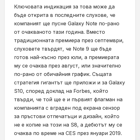
Ключовата индикация за това може да
бъде открита в последните слухове, че
компаният ще пусне
Galaxy Note
по-рано
от очакваното тази година. Вместо
традиционната премиера през септември,
слуховете твърдят, че
Note 9
ще бъде
готов най-късно през юли, а премиерата
му се очаква през август, или значително
по-рано от обичайния график. Същата
стратегия гигантът ще приложи и за
Galaxy
S10,
според доклад на
Forbes,
който
твърди, че той ще е и първият флагман на
компанията с вграден под екрана сензор
за пръстови отпечатъци и дизайн, който
не е копие на този на
S8,
а дебютът му се
очаква по време на
CES
през януари 2019.