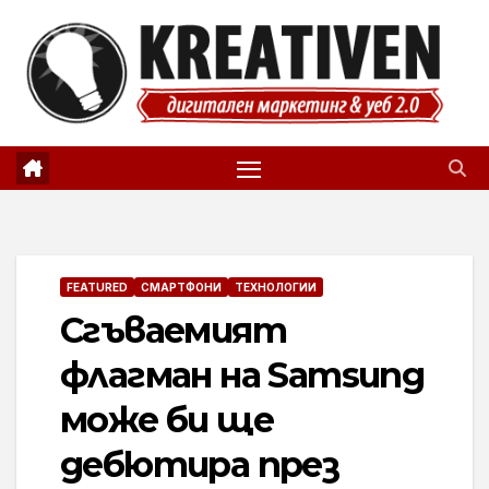
Skip
to
content
FEATURED
СМАРТФОНИ
ТЕХНОЛОГИИ
Сгъваемият
флагман на Samsung
може би ще
дебютира през