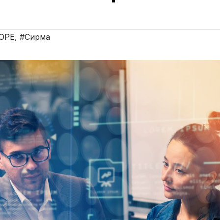
OPE
,
#Сирма