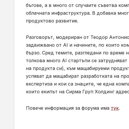
бъгове, а в много от случаите съветва ком
облачната инфраструктура. В добавка мног
продуктово развитие.
Разговорът, модериран от Теодор Антонио
задвижвано от AI и начините, по които ко
бързо. Сред темите, разгледани по време н
толкова много AI стартъпи се затрудняват
на продукта си), към мащабируеми продукт
успяват да мащабират разработката на про
експертиза и кои са знаците, че една ком
които екипът на Сирма Груп Холдинг адрес
Повече информация за форума има
тук
.