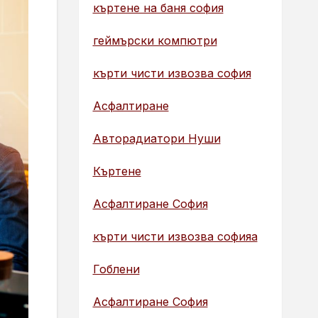
къртене на баня софия
геймърски компютри
кърти чисти извозва софия
Асфалтиране
Авторадиатори Нуши
Къртене
Асфалтиране София
кърти чисти извозва софияа
Гоблени
Асфалтиране София