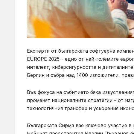
Експерти от българската софтуерна компа
EUROPE 2025 – едно от най-големите европ
интелект, киберсигурността и дигиталните 
Берлин и събра над 1400 изложители, прав
Във фокуса на събитието бяха изкуственият
променят националните стратегии – от из
технологичния трансфер и ускорения икон
Българската Сирма взе ключово участие в 
Нейният представител Ивелин Първанов бе