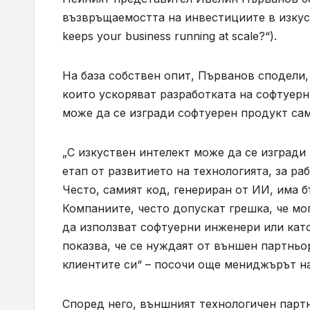
възвръщаемостта на инвестициите в изкустве
keeps your business running at scale?“).
На база собствен опит, Първанов сподели,
които ускоряват разработката на софтуерн
може да се изгради софтуерен продукт сам
„С изкуствен интелект може да се изгради M
етап от развитието на технологията, за р
Често, самият код, генериран от ИИ, има б
Компаниите, често допускат грешка, че мог
да използват софтуерни инженери или като
показва, че се нуждаят от външен партньор
клиентите си“ – посочи още мениджърът н
Според него, външният технологичен парт