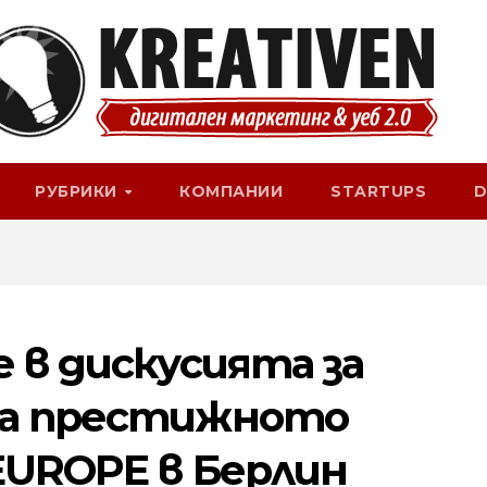
РУБРИКИ
КОМПАНИИ
STARTUPS
D
 в дискусията за
на престижното
EUROPE в Берлин