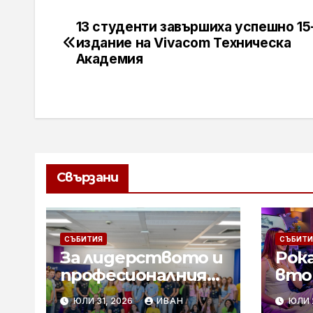
13 студенти завършиха успешно 15
Навигация
издание на Vivacom Техническа
Академия
Свързани
СЪБИТИЯ
СЪБИТИ
За лидерството и
Рок
професионалния
вто
път „от извора“:
рунд
ЮЛИ 31, 2026
ИВАН
ЮЛИ 
Стажантите на
GAM