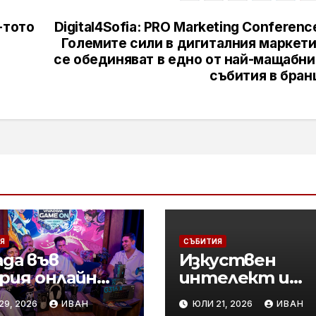
-тото
Digital4Sofia: PRO Marketing Conferenc
Големите сили в дигиталния маркети
се обединяват в едно от най-мащабни
събития в бран
Я
СЪБИТИЯ
ада във
Изкуствен
рия онлайн
интелект и
 на Vivacom
бизнес
29, 2026
ИВАН
ЮЛИ 21, 2026
ИВАН
E ON 2026:
трансформаци