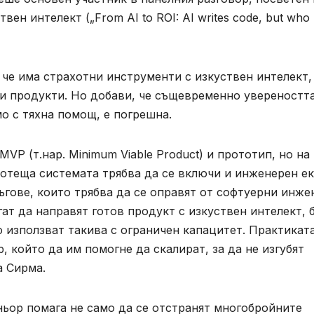
н интелект („From AI to ROI: AI writes code, but who
 че има страхотни инструменти с изкуствен интелект,
и продукти. Но добави, че същевременно увереността
о с тяхна помощ, е погрешна.
VP (т.нар. Minimum Viable Product) и прототип, но на
аботеща системата трябва да се включи и инженерен ек
ъгове, които трябва да се оправят от софтуерни инже
ат да направят готов продукт с изкуствен интелект, 
 използват такива с ограничен капацитет. Практикат
, който да им помогне да скалират, за да не изгубят
а Сирма.
ньор помага не само да се отстранят многобройните