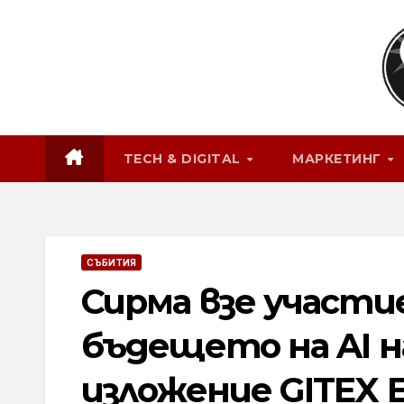
Skip
to
content
TECH & DIGITAL
МАРКЕТИНГ
СЪБИТИЯ
Сирма взе участие
бъдещето на AI 
изложение GITEX 