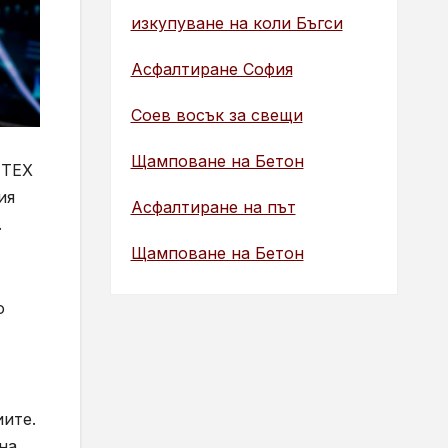
изкупуване на коли Бъгси
Асфалтиране София
Соев восък за свещи
Щамповане на Бетон
ITEX
ия
Асфалтиране на път
.
Щамповане на Бетон
о
иите.
на