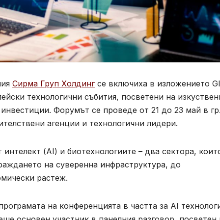
ния
Сирма Груп Холдинг
се включиха в изложението G
ейски технологични събития, посветени на изкуствен
инвестиции. Форумът се проведе от 21 до 23 май в гр
ителствени агенции и технологични лидери.
 интелект (AI) и биотехнологиите – два сектора, коит
граждането на суверенна инфраструктура, до
омически растеж.
програмата на конференцията в частта за AI технолог
ше основен участник в панелния разговор, посветен 