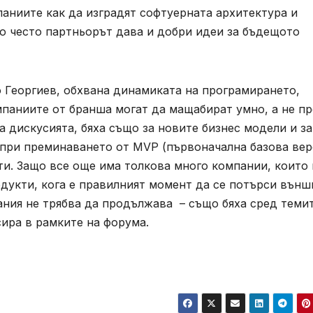
паниите как да изградят софтуерната архитектура и
о често партньорът дава и добри идеи за бъдещото
 Георгиев, обхвана динамиката на програмирането,
мпаниите от бранша могат да мащабират умно, а не п
а дискусията, бяха също за новите бизнес модели и з
 при преминаването от MVP (първоначална базова вер
и. Защо все още има толкова много компании, които 
дукти, кога е правилният момент да се потърси външ
пания не трябва да продължава – също бяха сред темит
ира в рамките на форума.