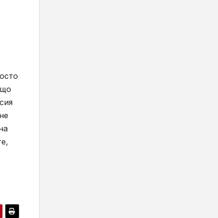
росто
ащо
сия
не
на
е,