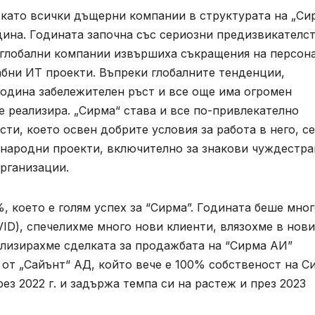
, като всички дъщерни компании в структурата на „Си
дина. Годината започна със сериозни предизвикателс
 глобални компании извършиха съкращения на персона
абни ИТ проекти. Въпреки глобалните тенденции,
година забележителен ръст и все още има огромен
е реализира. „Сирма“ става и все по-привлекателно
ти, което освен добрите условия за работа в него, се
народни проекти, включително за знакови чуждестр
рганизации.
%, което е голям успех за “Сирма”. Годината беше мно
VID), спечелихме много нови клиенти, влязохме в нови
нализирахме сделката за продажбата на “Сирма АИ”
 от „Сайънт“ АД, който вече е 100% собственост на С
ез 2022 г. и задържа темпа си на растеж и през 2023