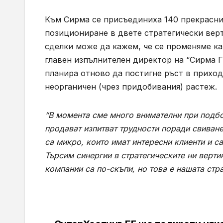
Към Сирма се присъединиха 140 прекрасни
позициониране в двете стратегически верт
сделки може да кажем, че се променяме ка
главен изпълнителен директор на “Сирма Гр
планира отново да постигне ръст в приход
неорганичен (чрез придобивания) растеж.
“В момента сме много внимателни при подбо
продават изпитват трудности поради свиване
са микро, които имат интересни клиенти и с
Търсим синергии в стратегическите ни верти
компании са по-скъпи, но това е нашата стр