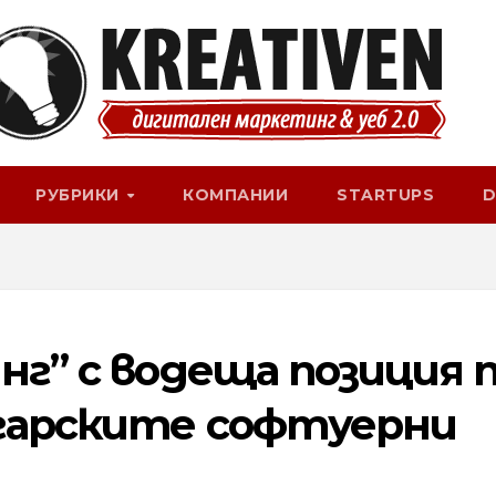
РУБРИКИ
КОМПАНИИ
STARTUPS
D
нг” с водеща позиция 
лгарските софтуерни