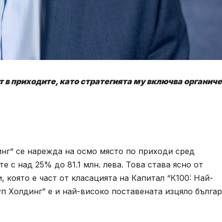
т в приходите, като стратегията му включва органич
нг“ се нарежда на осмо място по приходи сред
е с над 25% до 81.1 млн. лева. Това става ясно от
 която е част от класацията на Капитал “К100: Най-
уп Холдинг” е и най-високо поставената изцяло бълга