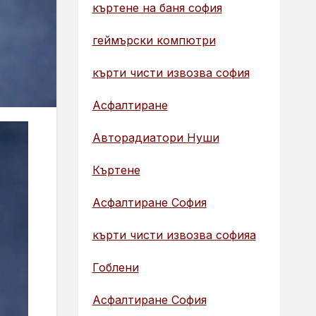
къртене на баня софия
геймърски компютри
кърти чисти извозва софия
Асфалтиране
Авторадиатори Нуши
Къртене
Асфалтиране София
кърти чисти извозва софияа
Гоблени
Асфалтиране София