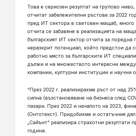
Това е сериозен резултат на групово ниво
отчитат забележителни ръстове за 2022 го
пред ИТ сектора в световен мащаб, много
отчита се забавяне в реализацията на мащ
българският ИТ сектор отчита за поредна 
неразкрит потенциал, който предстои да с
работно място за българските ИТ специалис
дължи и на множеството интересни между
компании, културни институции и научни о
“През 2022 г. реализирахме ръст от над 25
силна (възстановяване на бизнеса след CO
пазари. През 2022 и началото на 2023, фи
(Онтотекст). Придобихме и остатъчния дял
„Сайънт“ реализира страхотни резултати пр
година.