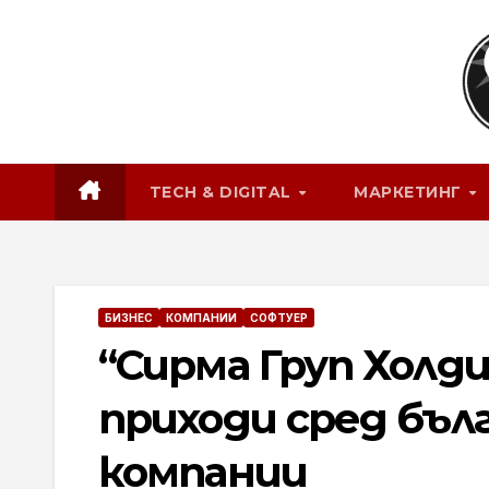
Skip
to
content
TECH & DIGITAL
МАРКЕТИНГ
БИЗНЕС
КОМПАНИИ
СОФТУЕР
“Сирма Груп Холди
приходи сред бъ
компании