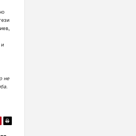
но
тези
иев,
 и
о не
ба.