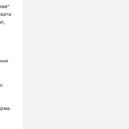
рма“
твата
л,
анни
го
ирма.