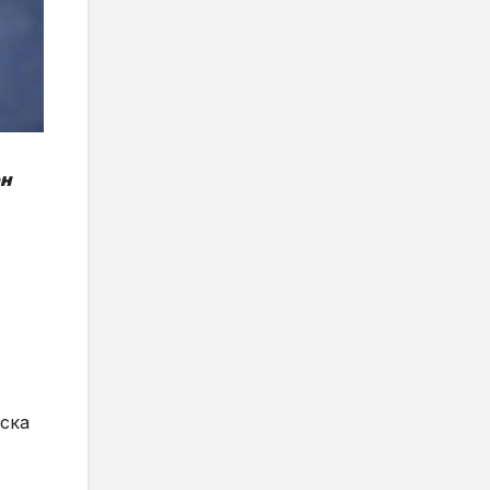
ен
рска