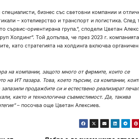
 специалисти, бизнес със световни компании и отлич
икали – хотелиерство и транспорт и логистика. След 
то сървис-ориентирана група.”, сподели Цветан Алекс
уп Холдинг”. Той допълва, че през 2023 г. компанията
ите, като стратегията на холдинга включва органичен
ра на компании, защото много от фирмите, които се
то на ИТ пазара. Това, което търсим, са компании, коит
а запазили продажбите си и естествено реализират печал
кали, както и технологична съвместимост. Да, такива
атегия”
– посочва още Цветан Алексиев.