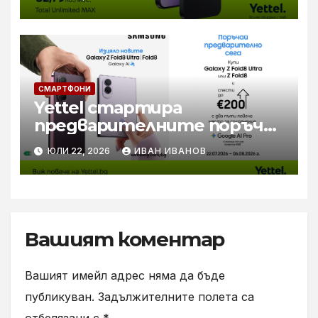
зарядно за бързо зареждане
СМАРТФОНИ
Yettel стартира
предварителните поръчки
за новите Samsung Galaxy Z
ЮЛИ 22, 2026
ИВАН ИВАНОВ
Flip8, Fold8 и Fold8 Ultra
Вашият коментар
Вашият имейл адрес няма да бъде
публикуван.
Задължителните полета са
отбелязани с
*