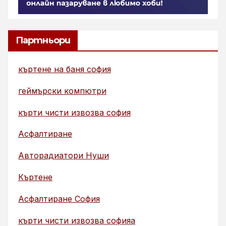
Партньори
къртене на баня софия
геймърски компютри
кърти чисти извозва софия
Асфалтиране
Авторадиатори Нуши
Къртене
Асфалтиране София
кърти чисти извозва софияа