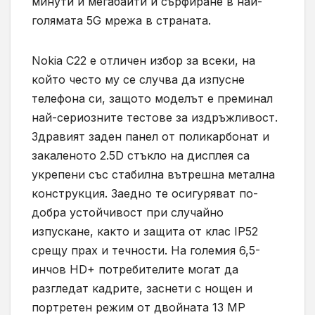
минути и мегабайти и сърфиране в най-
голямата 5G мрежа в страната.
Nokia C22 е отличен избор за всеки, на
който често му се случва да изпусне
телефона си, защото моделът е преминал
най-сериозните тестове за издръжливост.
Здравият заден панел от поликарбонат и
закаленото 2.5D стъкло на дисплея са
укрепени със стабилна вътрешна метална
конструкция. Заедно те осигуряват по-
добра устойчивост при случайно
изпускане, както и защита от клас IP52
срещу прах и течности. На големия 6,5-
инчов HD+ потребителите могат да
разгледат кадрите, заснети с нощен и
портретен режим от двойната 13 МР