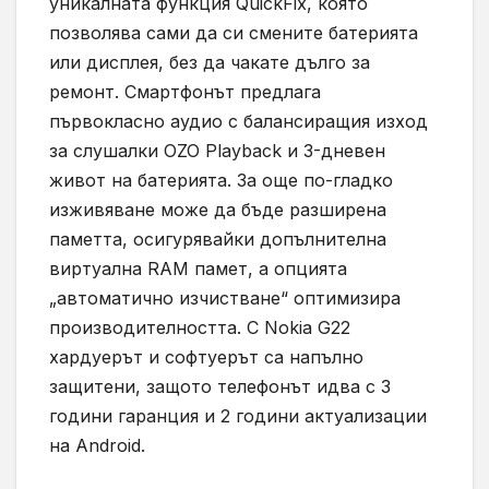
уникалната функция QuickFix, която
позволява сами да си смените батерията
или дисплея, без да чакате дълго за
ремонт. Смартфонът предлага
първокласно аудио с балансиращия изход
за слушалки OZO Playback и 3-дневен
живот на батерията. За още по-гладко
изживяване може да бъде разширена
паметта, осигурявайки допълнителна
виртуална RAM памет, а опцията
„автоматично изчистване“ оптимизира
производителността. С Nokia G22
хардуерът и софтуерът са напълно
защитени, защото телефонът идва с 3
години гаранция и 2 години актуализации
на Android.