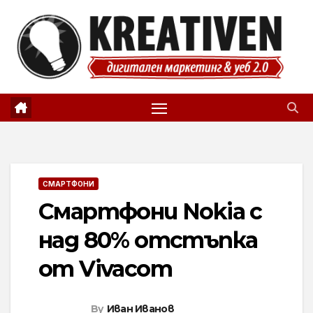
Skip
to
content
СМАРТФОНИ
Смартфони Nokia с
над 80% отстъпка
от Vivacom
By
Иван Иванов