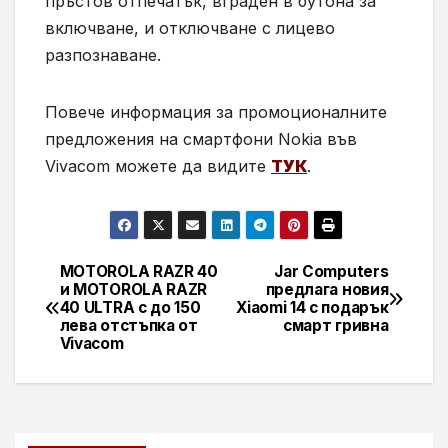
пръстов отпечатък, вграден в бутона за
включване, и отключване с лицево
разпознаване.
Повече информация за промоционалните
предложения на смартфони Nokia във
Vivacom можете да видите
ТУК
.
MOTOROLA RAZR 40
Jar Computers
Навигация
и MOTOROLA RAZR
предлага новия
40 ULTRA с до 150
Xiaomi 14 с подарък
лева отстъпка от
смарт гривна
Vivacom