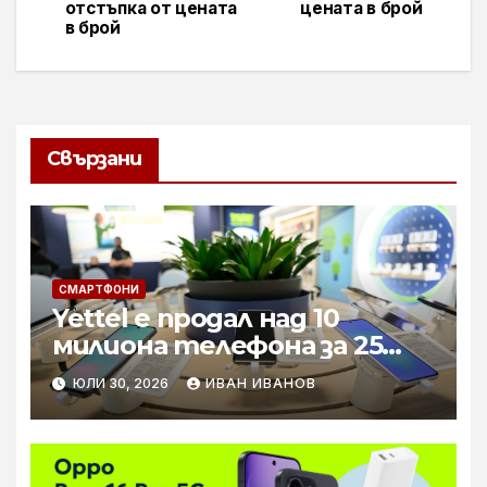
отстъпка от цената
цената в брой
в брой
Свързани
СМАРТФОНИ
Yettel е продал над 10
милиона телефона за 25
години
ЮЛИ 30, 2026
ИВАН ИВАНОВ