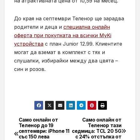
на атрактивната цена от 10,59 на месец.
До края на септември Теленор ще зарадва
родители и деца и
специална онлайн
оферта при покупката на всички MyKi
устройства
с план Junior 12.99. Клиентите
могат да вземат в комплект с тях и
слушалки, избирайки между два цвята –
син и розов.
Само онлайн от
Само онлайн от
Навигация
Теленор до 19
Теленор тази
септември: iPhone 11
седмица: TCL 20 5G
със 150 лева
с 24% отстъпка от