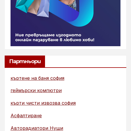
Партньори
къртене на баня софия
геймърски компютри
кърти чисти извозва софия
Асфалтиране
Авторадиатори Нуши