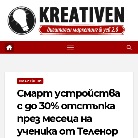
Skip
to
content
СМАРТФОНИ
Смарт устройства
с до 30% отстъпка
през месеца на
ученика от Теленор