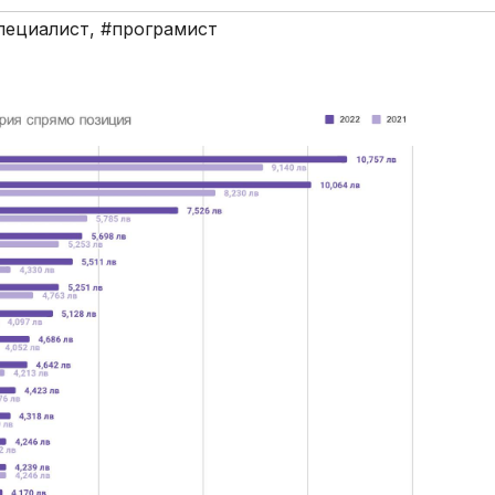
пециалист
,
#програмист