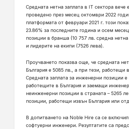
Средната нетна заплата в IT сектора вече 
проведено през месец октомври 2022 годи
платформата от февруари 2021 г. този пока
23.86% за последните година и осем месец
позиции в бранша (10 757 лв. средна нетна
и лидерите на екипи (7526 лева).
Проучването показва още, че средната нет
България е 5085 лв., а при тези, работещи
Средната заплата за инженерни позиции е 5
работещите в България и заемащи инженерн
неинженерни позиции в страната – 5265 ле
позиции, работещи извън България или отда
В допитването на Noble Hire са се включи
софтуерни инженери. Резултатите са предс