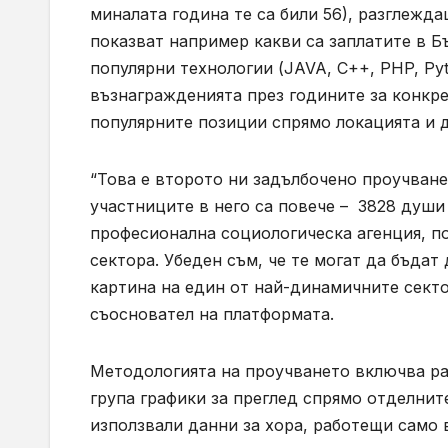
миналата година те са били 56), разглежда
показват например какви са заплатите в Б
популярни технологии (JAVA, C++, PHP, Pyt
възнагражденията през годините за конкре
популярните позиции спрямо локацията и д
“Това е второто ни задълбочено проучване 
участниците в него са повече – 3828 души
професионална социологическа агенция, п
сектора. Убеден съм, че те могат да бъдат
картина на един от най-динамичните секто
съосновател на платформата.
Методологията на проучването включва раз
група графики за преглед спрямо отделните
използвали данни за хора, работещи само 