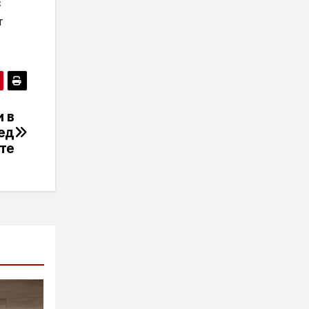
с
т
 в
ед
те