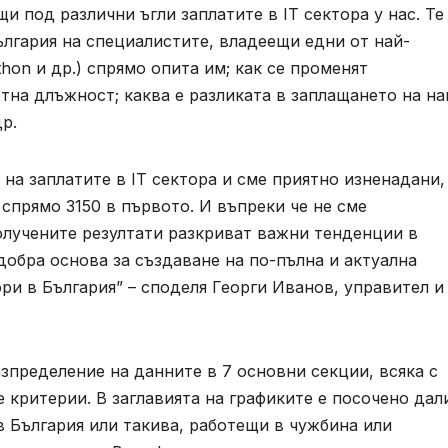
щи под различни ъгли заплатите в IT сектора у нас. Те
ългария на специалистите, владеещи едни от най-
hon и др.) спрямо опита им; как се променят
тна длъжност; каква е разликата в заплащането на на
р.
на заплатите в IT сектора и сме приятно изненадани,
 спрямо 3150 в първото. И въпреки че не сме
олучените резултати разкриват важни тенденции в
 добра основа за създаване на по-пълна и актуална
ри в България” – споделя Георги Иванов, управител и
пределение на данните в 7 основни секции, всяка с
 критерии. В заглавията на графиките е посочено дал
в България или такива, работещи в чужбина или