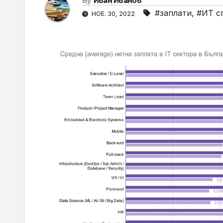
By
Иван Иванов
#заплати
,
#ИТ с
НОЕ. 30, 2022