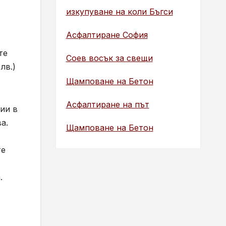
изкупуване на коли Бъгси
Асфалтиране София
те
Соев восък за свещи
лв.)
Щамповане на Бетон
Асфалтиране на път
ии в
а.
Щамповане на Бетон
те
.