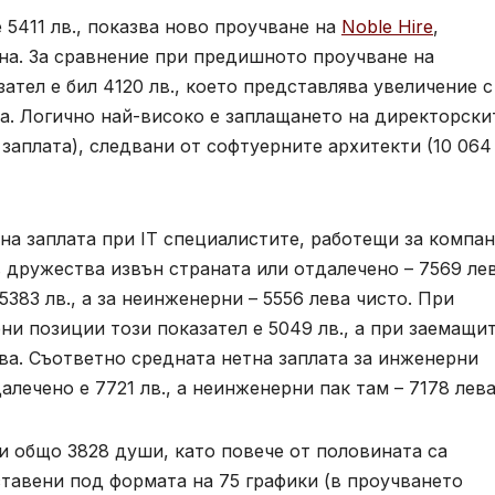
е 5411 лв., показва ново проучване на
Noble Hire
,
на. За сравнение при предишното проучване на
зател е бил 4120 лв., което представлява увеличение с
а. Логично най-високо е заплащането на директорски
 заплата), следвани от софтуерните архитекти (10 064 
на заплата при IT специалистите, работещи за компан
 в дружества извън страната или отдалечено – 7569 лев
383 лв., а за неинженерни – 5556 лева чисто. При
и позиции този показател е 5049 лв., а при заемащи
ва. Съответно средната нетна заплата за инженерни
лечено е 7721 лв., а неинженерни пак там – 7178 лева
ли общо 3828 души, като повече от половината са
тавени под формата на 75 графики (в проучването