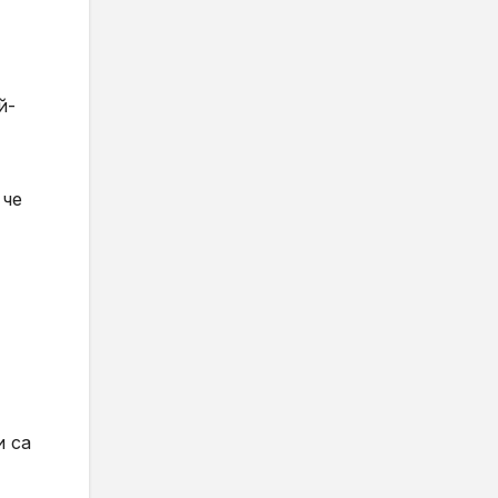
й-
 че
и са