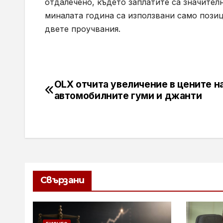
отдалечено, където заплатите са значителн
миналата година са използвани само позиц
двете проучвания.
OLX отчита увеличение в цените н
Навигация
автомобилните гуми и джанти
Свързани