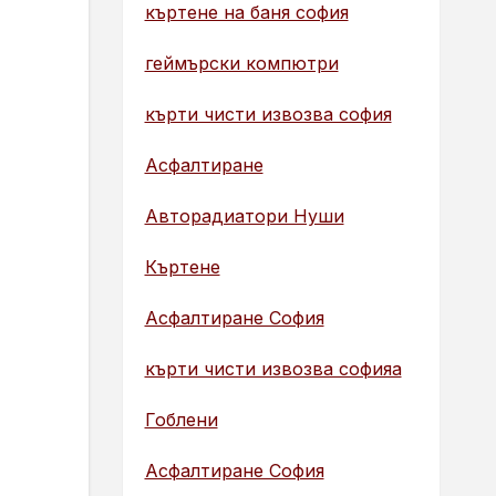
къртене на баня софия
геймърски компютри
кърти чисти извозва софия
Асфалтиране
Авторадиатори Нуши
Къртене
Асфалтиране София
кърти чисти извозва софияа
Гоблени
Асфалтиране София