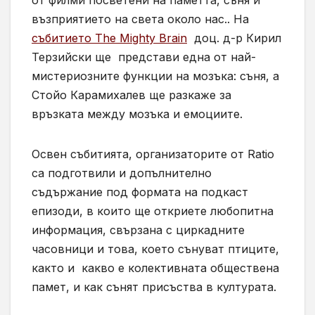
възприятието на света около нас.. На
събитието The Mighty Brain
доц. д-р Кирил
Терзийски ще
представи една от най-
мистериозните функции на мозъка: съня, а
Стойо Карамихалев ще разкаже за
връзката между мозъка и емоциите.
Освен събитията, организаторите от Ratio
са подготвили и допълнително
съдържание под формата на подкаст
епизоди, в които ще откриете любопитна
информация, свързана с циркадните
часовници и това, което сънуват птиците,
както и
какво е колективната обществена
памет, и как сънят присъства в културата.