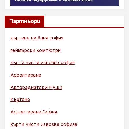
Партньори
къртене на баня софия
геймърски компютри
кърти чисти извозва софия
Асфалтиране
Авторадиатори Нуши
Къртене
Асфалтиране София
кърти чисти извозва софияа