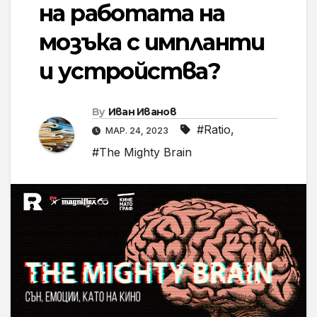
на работата на
мозъка с импланти
и устройства?
By
Иван Иванов
#Ratio
,
МАР. 24, 2023
#The Mighty Brain