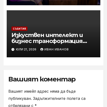
начело на Team Kriskata
СЪБИТИЯ
Изкуствен интелект и
бизнес трансформация
посрещат ученици във
ЮЛИ 21, 2026
ИВАН ИВАНОВ
„Втора смяна“ на Yettel
Вашият коментар
Вашият имейл адрес няма да бъде
публикуван.
Задължителните полета са
отбелязани с
*