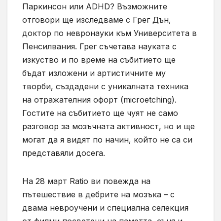
Паркинсон или ADHD? Възможните
отговори ще изследваме с Грег Дън,
доктор по невронауки към Университета в
Пенсилвания. Грег съчетава науката с
изкуство и по време на събитието ще
бъдат изложени и артистичните му
творби, създадени с уникалната техника
на отражателния офорт (microetching).
Гостите на събитието ще чуят не само
разговор за мозъчната активност, но и ще
могат да я видят по начин, който не са си
представяли досега.
На 28 март Ratio ви повежда на
пътешествие в дебрите на мозъка – с
двама невроучени и специална селекция
от филми посветени на паметта, съня и