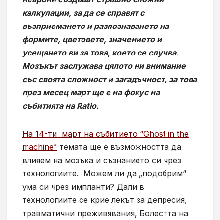
калкулации, за да се справят с
възприемането и разпознаването на
формите, цветовете, значението и
усещането ви за това, което се случва.
Мозъкът заслужава цялото ни внимание
със своята сложност и загадъчност, за това
през месец март ще е на фокус на
събитията на Ratio.
На 14-ти
март на събитието “Ghost in the
machine”
темата ще е възможността да
влияем на мозъка и съзнанието си чрез
технологиите.
Можем ли да „подобрим“
ума си чрез импланти? Дали в
технологиите се крие лекът за депресия,
травматични преживявания, Болестта на