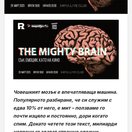
Човешкият мозък е впечатляваща машина.
Популярното разбиране, че си служим с
едва 10% от него, е мит – ползваме го
почти изцяло и постоянно, дори когато
спим. Докато четете този текст, милиарди
неврони създават страшно сложни