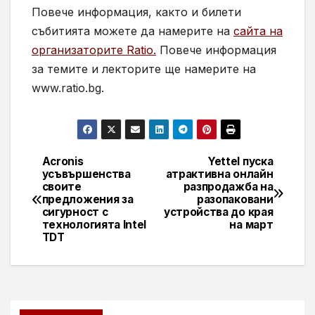
Повече информация, както и билети
събитията можете да намерите на
сайта на
организаторите Ratio.
Повече информация
за темите и лекторите ще намерите на
www.ratio.bg.
Acronis
Yettel пуска
Навигация
усъвършенства
атрактивна онлайн
своите
разпродажба на
предложения за
разопаковани
сигурност с
устройства до края
технологията Intel
на март
TDT