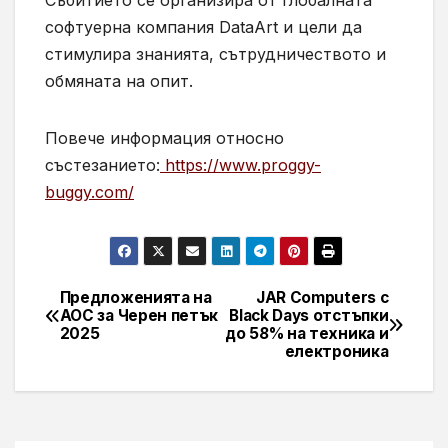
Събитието се организира от глобалната
софтуерна компания DataArt и цели да
стимулира знанията, сътрудничеството и
обмяната на опит.
Повече информация относно
състезанието:
https://www.proggy-
buggy.com/
Предложенията на
JAR Computers с
Навигация
AOC за Черен петък
Black Days отстъпки
2025
до 58% на техника и
електроника