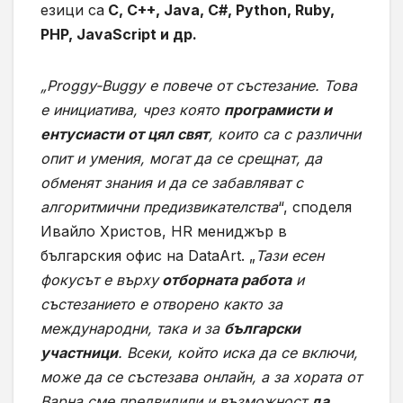
езици са
C, C++, Java, C#, Python, Ruby,
PHP, JavaScript и др.
„Proggy-Buggy е повече от състезание. Това
е инициатива, чрез която
програмисти и
ентусиасти от цял свят
, които са с различни
опит и умения, могат да се срещнат, да
обменят знания и да се забавляват с
алгоритмични предизвикателства
“, споделя
Ивайло Христов, HR мениджър в
българския офис на DataArt. „
Тази есен
фокусът е върху
отборната работа
и
състезанието е отворено както за
международни, така и за
български
участници
. Всеки, който иска да се включи,
може да се състезава онлайн, а за хората от
Варна сме предвидили и възможност
да