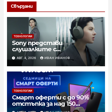
Свързани
ТЕХНОЛОГИИ
Sony представи
слушалките с
шумопотискане WH-
АВГ. 4, 2026
ИВАН ИВАНОВ
1000XM6 в нов цвят „Olive
Gray“
ТЕХНОЛОГИИ
Смарт оферти с до 90%
отстъпка за над 150
устройства от Vivacom