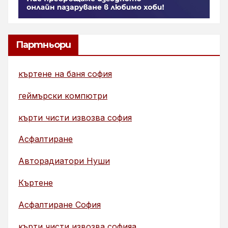
Партньори
къртене на баня софия
геймърски компютри
кърти чисти извозва софия
Асфалтиране
Авторадиатори Нуши
Къртене
Асфалтиране София
кърти чисти извозва софияа