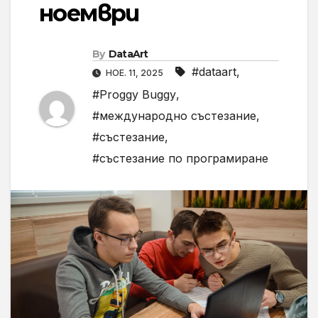
ноември
By
DataArt
#dataart
,
НОЕ. 11, 2025
#Proggy Buggy
,
#международно състезание
,
#състезание
,
#състезание по програмиране