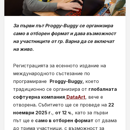
За първи път Proggy-Buggy се организира
само в отборен формат и дава възможност
на участниците от гр. Варна да се включат
на живо.
Регистрацията за есенното издание на
международното състезание по
програмиране
Proggy-Buggy,
което
традиционно се организира от
глобалната
софтуерна компания
DataArt
, вече е
отворена
.
Събитието ще се проведе на
22
ноември 2025 г.
,
от 12 ч.
, като за първи
път ще е
само в отборен формат
от двама
до трима участници, с възможност за