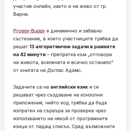
участие онлайн, както и на живо от гр.
Варна.
Proggy-Buggy
е динамично и забавно
състезание, в което участниците трябва да
решат
13 алгоритмични задачи в рамките
на 42 минути
– препратка към „отговора
на живота, вселената и всичко останало“
от книгата на Дъглас Адамс.
Задачите са на
английски език
и се
решават чрез създаване на конзолни
приложения, чийто код трябва да бъде
изпратен на сървъра за проверка чрез
използването на някой от програмните
езици от падащ списък. Сред възможните