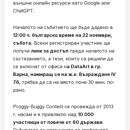
външни онлайн ресурси като Google или
ChatGPT.
Началото на събитието ще бъде дадено в
12:00 ч. българско време на 22 ноември,
събота.
Всеки регистриран участник ще
получи
линк за достъп
преди началото на
състезанието, а тези, които са решили да
се включат от офиса н
а DataArt в гр.
Варна, намиращ се на ж.к. Възраждане IV
76,
трябва да са на място поне 30 мин. по-
рано.
Proggy-Buggy Contest се провежда от 2013
г. насам и е привлякло над
10 000
участници от повече от 60 държави
.