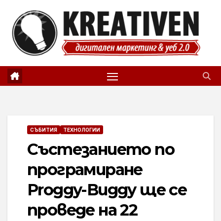
Skip
to
content
СЪБИТИЯ
ТЕХНОЛОГИИ
Състезанието по
програмиране
Proggy-Buggy ще се
проведе на 22