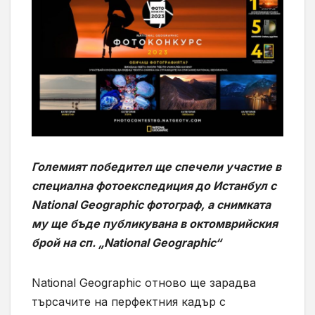
Големият победител ще спечели участие в
специална фотоекспедиция до Истанбул с
National Geographic фотограф, а снимката
му ще бъде публикувана в октомврийския
брой на сп. „National Geographic“
National Geographic отново ще зарадва
търсачите на перфектния кадър с