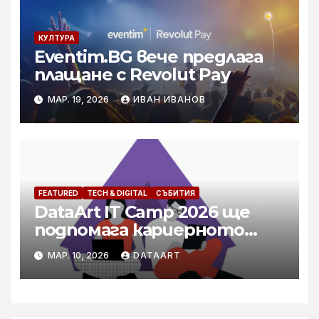
КУЛТУРА
Eventim.BG вече предлага
плащане с Revolut Pay
МАР. 19, 2026
ИВАН ИВАНОВ
FEATURED
TECH & DIGITAL
СЪБИТИЯ
DataArt IT Camp 2026 ще
подпомага кариерното
развитие на специалисти в
МАР. 10, 2026
DATAART
технологичния бранш