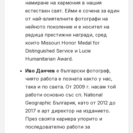
намиране на хармония в нашия
естествен свят. Ейми е сочена за един
от най-влиятелните фотографи на
нейното поколение и е носител на
редица престижни награди, сред
които Missouri Honor Medal for
Distinguished Service и Lucie
Humanitarian Award.
Иво Данчев
е български фотограф,
чиято работа е позната както у нас,
така и по света. От 2009 г. насам той
работи основно със сп. National
Geographic България, като от 2012 до
2017 е арт директор на изданието.
През своята кариера упорито и
последователно работи за