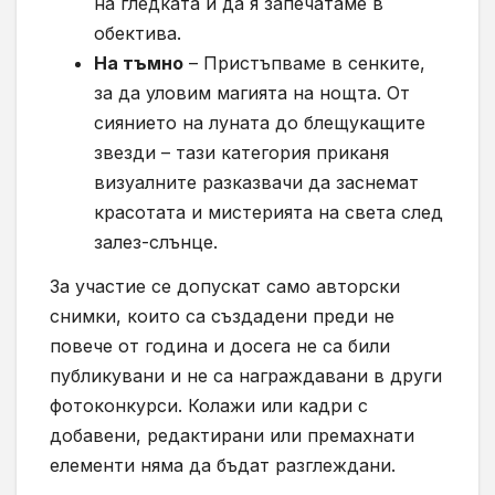
на гледката и да я запечатаме в
обектива.
На тъмно
– Пристъпваме в сенките,
за да уловим магията на нощта. От
сиянието на луната до блещукащите
звезди – тази категория приканя
визуалните разказвачи да заснемат
красотата и мистерията на света след
залез-слънце.
За участие се допускат само авторски
снимки, които са създадени преди не
повече от година и досега не са били
публикувани и не са награждавани в други
фотоконкурси. Колажи или кадри с
добавени, редактирани или премахнати
елементи няма да бъдат разглеждани.