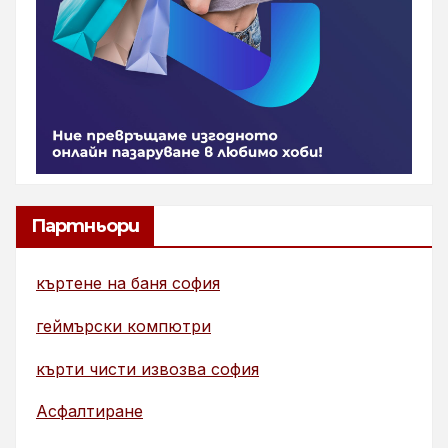
Партньори
къртене на баня софия
геймърски компютри
кърти чисти извозва софия
Асфалтиране