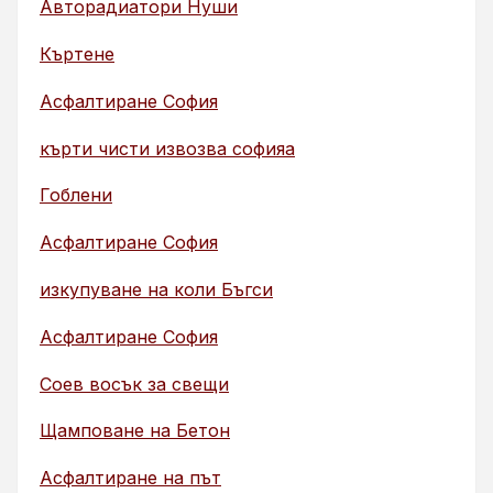
Авторадиатори Нуши
Къртене
Асфалтиране София
кърти чисти извозва софияа
Гоблени
Асфалтиране София
изкупуване на коли Бъгси
Асфалтиране София
Соев восък за свещи
Щамповане на Бетон
Асфалтиране на път