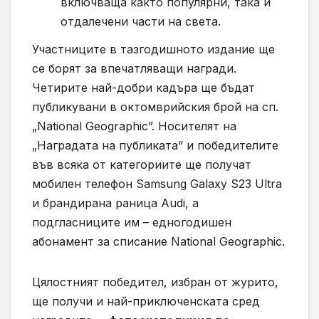
включваща както популярни, така и
отдалечени части на света.
Участниците в тазгодишното издание ще
се борят за впечатляващи награди.
Четирите най-добри кадъра ще бъдат
публикувани в октомврийския брой на сп.
„National Geographic”. Носителят на
„Наградата на публиката“ и победителите
във всяка от категориите ще получат
мобилен телефон Samsung Galaxy S23 Ultra
и брандирана раница Audi, а
подгласниците им – едногодишен
абонамент за списание National Geographic.
Цялостният победител, избран от журито,
ще получи и най-приключенската сред