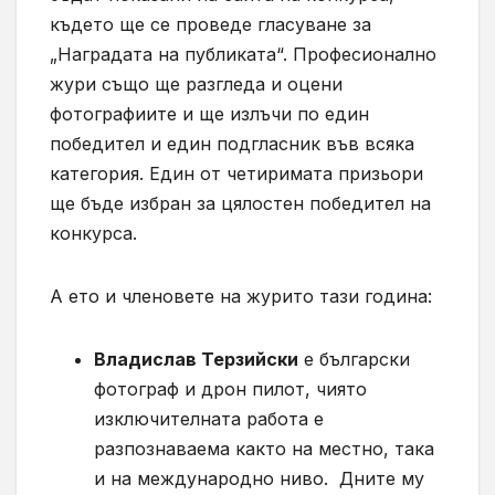
където ще се проведе гласуване за
„Наградата на публиката“. Професионално
жури също ще разгледа и оцени
фотографиите и ще излъчи по един
победител и един подгласник във всяка
категория. Един от четиримата призьори
ще бъде избран за цялостен победител на
конкурса.
А ето и членовете на журито тази година:
Владислав Терзийски
е български
фотограф и дрон пилот, чиято
изключителната работа е
разпознаваема както на местно, така
и на международно ниво.
Дните му