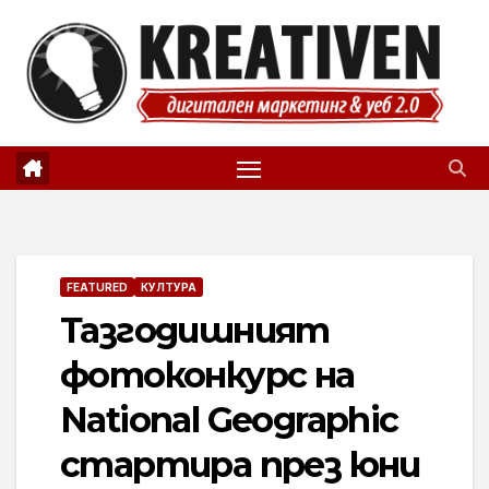
Skip
to
content
FEATURED
КУЛТУРА
Тазгодишният
фотоконкурс на
National Geographic
стартира през юни