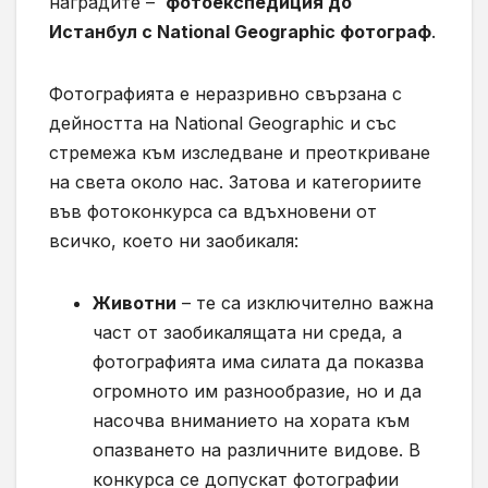
наградите –
фотоекспедиция до
Истанбул с National Geographic фотограф
.
Фотографията е неразривно свързана с
дейността на National Geographic и със
стремежа към изследване и преоткриване
на света около нас. Затова и категориите
във фотоконкурса са вдъхновени от
всичко, което ни заобикаля:
Животни
– те са изключително важна
част от заобикалящата ни среда, а
фотографията има силата да показва
огромното им разнообразие, но и да
насочва вниманието на хората към
опазването на различните видове. В
конкурса се допускат фотографии