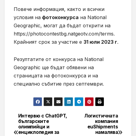
Повече информация, както и всички
условия на
фотоконкурса
на National
Geographic, могат да бъдат открити на
https://photocontestbg.natgeotv.com/terms
.
Крайният срок за участие е
31 юли 2023 г
.
Резултатите от конкурса на National
Geographic ще бъдат обявени на
страницата на фотоконкурса и на
специално събитие през септември.
Интервю с ChatGPT,
Логистичната
Навигация
българските
компания
олимпийци и
euShipments
енциклопедия за
намалява