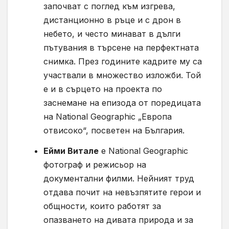
започват с поглед към изгрева,
дистанционно в ръце и с дрон в
небето, и често минават в дълги
пътувания в търсене на перфектната
снимка. През годините кадрите му са
участвали в множество изложби. Той
е и в сърцето на проекта по
заснемане на епизода от поредицата
на National Geographic „Европа
отвисоко“, посветен на България.
Ейми Витале
е National Geographic
фотограф и режисьор на
документални филми. Нейният труд
отдава почит на невъзпятите герои и
общности, които работят за
опазването на дивата природа и за