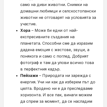
само на диви животни. Снимки на
домашни любимци и селскостопански
животни не отговарят на условията за
участие.
Хора
– Може би едни от най-
експресивните създания на
планетата. Способни сме да изразим
дадена емоция с жестове, звуци, а
понякога и само с поглед. Добрият
фотограф е там да улови всичко това
в перфектния кадър.
Пейзажи
– Природата ни зарежда с
енергия. Учи ни как да изберем път до
целта. Вродено ни е да преследваме
хоризонта. И все пак, винаги можем
да спрем за момент, да се насладим