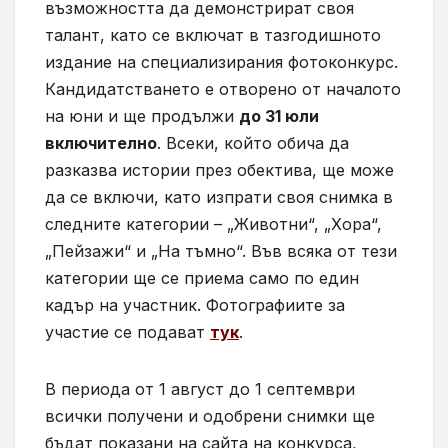
възможността да демонстрират своя
талант, като се включат в тазгодишното
издание на специализирания фотоконкурс.
Кандидатстването е отворено от началото
на юни и ще продължи
до 31 юли
включително
. Всеки, който обича да
разказва истории през обектива, ще може
да се включи, като изпрати своя снимка в
следните категории – „Животни“, „Хора“,
„Пейзажи“ и „На тъмно“. Във всяка от тези
категории ще се приема само по един
кадър на участник. Фотографиите за
участие се подават
тук
.
В периода от 1 август до 1 септември
всички получени и одобрени снимки ще
бъдат показани на сайта на конкурса,