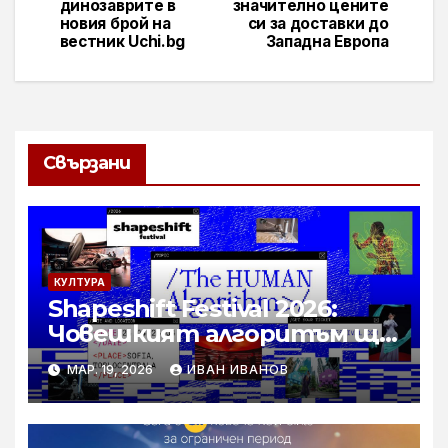
динозаврите в
значително цените
новия брой на
си за доставки до
вестник Uchi.bg
Западна Европа
Свързани
КУЛТУРА
Shapeshift Festival 2026:
Човешкият алгоритъм ще
се проведе през април
МАР. 19, 2026
ИВАН ИВАНОВ