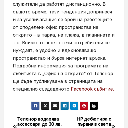
служители да работят дистанционно. В
същото време, тази тенденция допринася
и за увеличаващия се брой на работещите
от споделени офис пространства на
открито – в парка, на плажа, в планината и
т.н. Всичко от което тези потребители се
нуждаят, е удобно и вдъхновяващо
пространство и бърза интернет връзка.
Подробна информация за програмата на
събитията в „Офис на открито“ от Теленор
ще бъде публикувана в страницата на
специално създаденото
Facebook събитие.
Tеленор подарява
HP дебютира с
Навигация
аксесоари до 30 лв.
първия в света