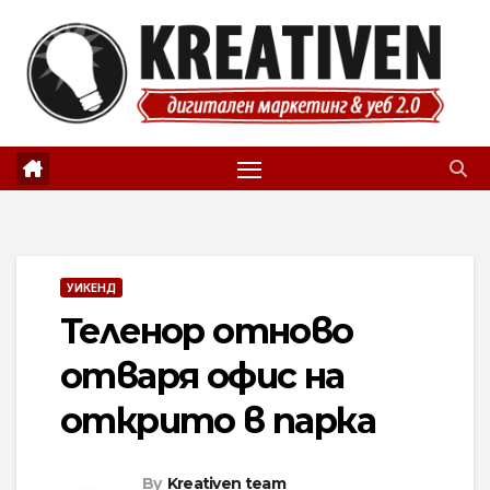
Skip
to
content
УИКЕНД
Теленор отново
отваря офис на
открито в парка
By
Kreativen team