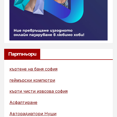
Партньори
къртене на баня софия
геймърски компютри
кърти чисти извозва софия
Асфалтиране
Авторадиатори Нуши