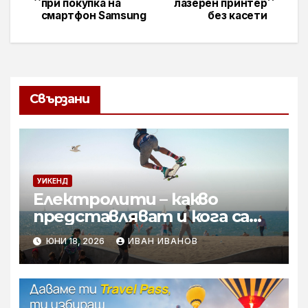
при покупка на
лазерен принтер
смартфон Samsung
без касети
Свързани
УИКЕНД
Електролити – какво
представляват и кога са
необходими
ЮНИ 18, 2026
ИВАН ИВАНОВ