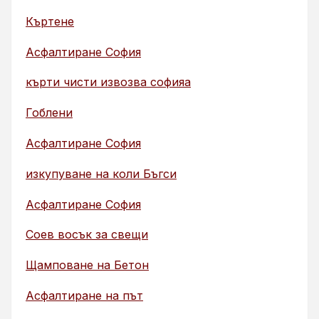
Къртене
Асфалтиране София
кърти чисти извозва софияа
Гоблени
Асфалтиране София
изкупуване на коли Бъгси
Асфалтиране София
Соев восък за свещи
Щамповане на Бетон
Асфалтиране на път