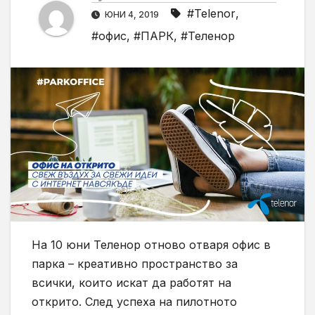
#Telenor
,
ЮНИ 4, 2019
#офис
,
#ПАРК
,
#Теленор
На 10 юни Теленор отново отваря офис в
парка – креативно пространство за
всички, които искат да работят на
открито. След успеха на пилотното