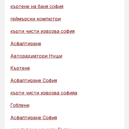
къртене на баня софия
геймърски компютри
кърти чисти извозва софия
Асфалтиране
Авторадиатори Нуши
Къртене
Асфалтиране София
кърти чисти извозва софияа
Гоблени
Асфалтиране София