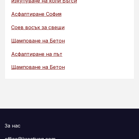
изкупуване на коли Бъгси
Асфалтиране София
Соев восък за свещи
Щамповане на Бетон
Асфалтиране на път
Щамповане на Бетон
За нас