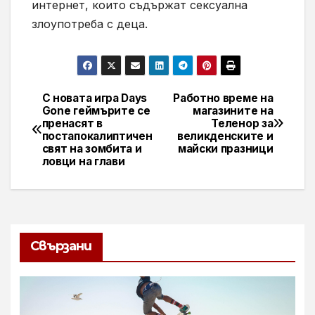
интернет, които съдържат сексуална
злоупотреба с деца.
С новата игра Days
Работно време на
Навигация
Gone геймърите се
магазините на
пренасят в
Теленор за
постапокалиптичен
великденските и
свят на зомбита и
майски празници
ловци на глави
Свързани