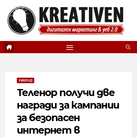
Skip
to
content
УИКЕНД
Теленор получи две
награди за кампании
за безопасен
интернет в