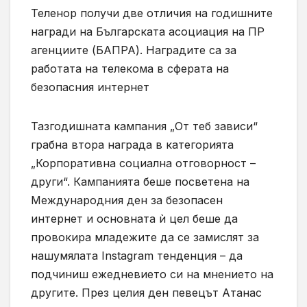
Теленор получи две отличия на годишните
награди на Българската асоциация на ПР
агенциите (БАПРА). Наградите са за
работата на телекома в сферата на
безопасния интернет
Тазгодишната кампания „От теб зависи“
грабна втора награда в категорията
„Корпоративна социална отговорност –
други“. Кампанията беше посветена на
Международния ден за безопасен
интернет и основната ѝ цел беше да
провокира младежите да се замислят за
нашумялата Instagram тенденция – да
подчиниш ежедневието си на мнението на
другите. През целия ден певецът Атанас