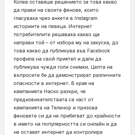
Колев оставяше решението за това какво
да прави на своите фенове, които
гласуваха чрез анкети в Instagram
историите на певеца. Интернет
потребителите решаваха какво ще
направи той – от избора му на закуска, до
това какво да публикува във Facebook
профила на свой приятел и дали да
публикува чужди голи снимки. Целта на
въпросите бе да демонстрират различните
опасности в интернет. В края на
кампанията Наско разкри, че
предизвикателствата са част от
кампанията на Теленор и призова
феновете си да не прибягват до крайности
в името на популярността си онлайн и да
не оставят интернет да контролира