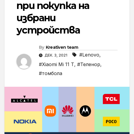
при покупка на
избрани
устройства
By
Kreativen team
#Lenovo
,
ДЕК. 3, 2021
#Xiaomi Mi 11 T
,
#Теленор
,
#томбола