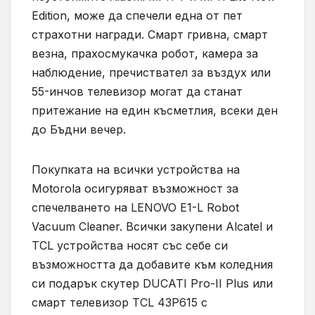
Edition, може да спечели една от пет
страхотни награди. Смарт гривна, смарт
везна, прахосмукачка робот, камера за
наблюдение, пречиствател за въздух или
55-инчов телевизор могат да станат
притежание на един късметлия, всеки ден
до Бъдни вечер.
Покупката на всички устройства на
Motorola осигуряват възможност за
спечелването на LENOVO E1-L Robot
Vacuum Cleaner. Всички закупени Alcatel и
TCL устройства носят със себе си
възможността да добавите към коледния
си подарък скутер DUCATI Pro-II Plus или
смарт телевизор TCL 43P615 с