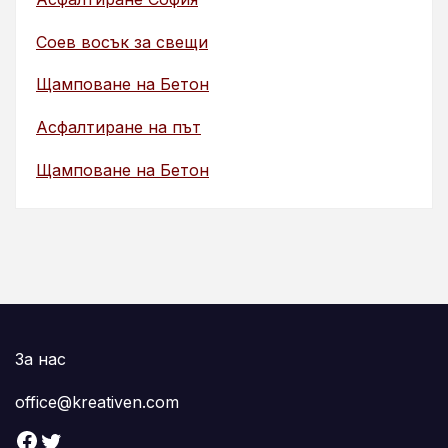
Соев восък за свещи
Щамповане на Бетон
Асфалтиране на път
Щамповане на Бетон
За нас
office@kreativen.com
Facebook
Twitter