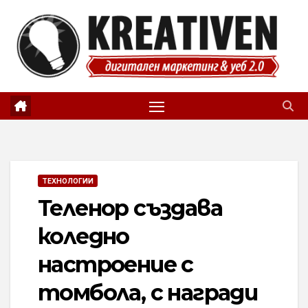
Skip
to
content
ТЕХНОЛОГИИ
Теленор създава
коледно
настроение с
томбола, с награди