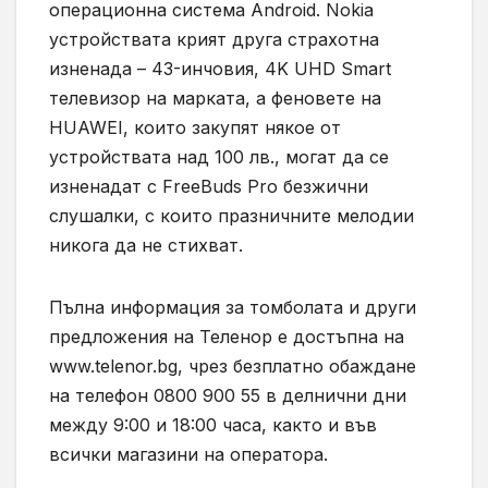
операционна система Android. Nokia
устройствата крият друга страхотна
изненада – 43-инчовия, 4K UHD Smart
телевизор на марката, а феновете на
HUAWEI, които закупят някое от
устройствата над 100 лв., могат да се
изненадат с FreeBuds Pro безжични
слушалки, с които празничните мелодии
никога да не стихват.
Пълна информация за томболата и други
предложения на Теленор е достъпна на
www.telenor.bg, чрез безплатно обаждане
на телефон 0800 900 55 в делнични дни
между 9:00 и 18:00 часа, както и във
всички магазини на оператора.