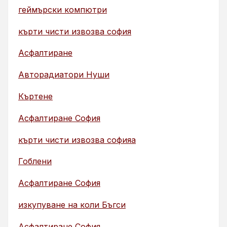
геймърски компютри
кърти чисти извозва софия
Асфалтиране
Авторадиатори Нуши
Къртене
Асфалтиране София
кърти чисти извозва софияа
Гоблени
Асфалтиране София
изкупуване на коли Бъгси
Асфалтиране София