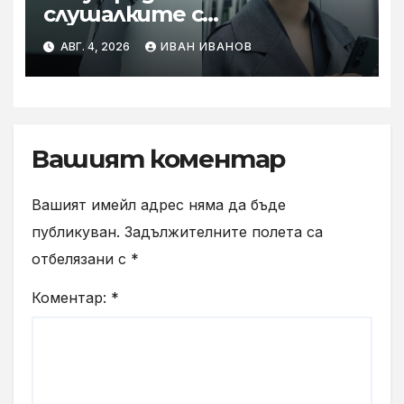
слушалките с
шумопотискане WH-
АВГ. 4, 2026
ИВАН ИВАНОВ
1000XM6 в нов цвят „Olive
Gray“
Вашият коментар
Вашият имейл адрес няма да бъде
публикуван.
Задължителните полета са
отбелязани с
*
Коментар:
*