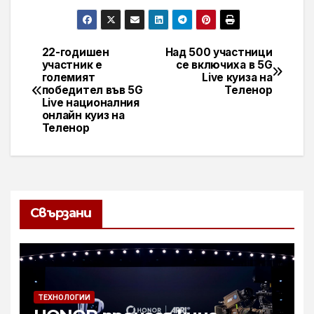
22-годишен
Над 500 участници
Навигация
участник е
се включиха в 5G
големият
Live куиза на
победител във 5G
Теленор
Live националния
онлайн куиз на
Теленор
Свързани
ТЕХНОЛОГИИ