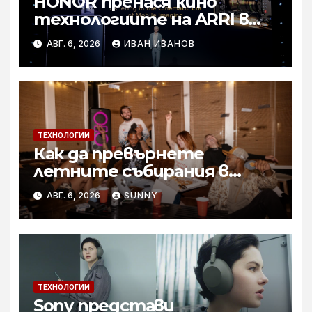
HONOR пренася кино
технологиите на ARRI в
мобилното творчество на
АВГ. 6, 2026
ИВАН ИВАНОВ
събитието Imaging
Technology Launch
ТЕХНОЛОГИИ
Как да превърнете
летните събирания в
купон с караоке система
АВГ. 6, 2026
SUNNY
ТЕХНОЛОГИИ
Sony представи