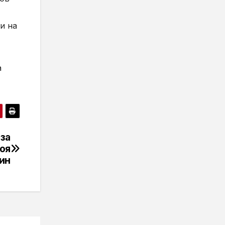
и на
а
 за
оя
ин