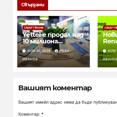
Свързани
СМАРТФОНИ
СМАРТ
Yettel е продал над
Нов
10 милиона
Reno
телефона за 25
в Ye
ЮЛИ 30, 2026
ИВАН
ЮЛИ 
години
каме
ком
ИВАНОВ
ИВАНО
заря
зар
Вашият коментар
Вашият имейл адрес няма да бъде публикуван
Коментар:
*