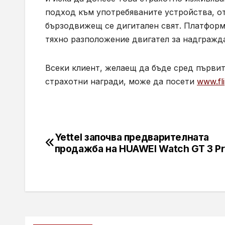
подход към употребяваните устройства, о
бързодвижещ се дигитален свят. Платформа
тяхно разположение двигател за надгражда
Всеки клиент, желаещ да бъде сред първит
страхотни награди, може да посети
www.fli
Yettel започва предварителната
Навигация
продажба на HUAWEI Watch GT 3 P