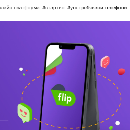
нлайн платформа
,
#стартъп
,
#употребявани телефони