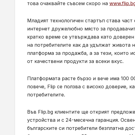
това очаквайте съвсем скоро на
www.flip.b
Младият технологичен стартъп става част 
интернет дружелюбно място за продавачите
кратко време се утвърждава като доверен 
на потребителите как да удължат живота н
платформа за продажба, а за тези, които и
от качествени продукти за всеки вкус.
Платформата расте бързо и вече има 100 00
повече, Flip се ползва с високо доверие, к
потребителите.
Във Flip.bg клиентите ще открият предлож
устройства и с 24-месечна гаранция. Освен
българските си потребители безплатна дос