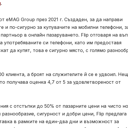
g
.
от eMAG Group през 2021 г. Създаден, за да направи
 и по-сигурно за купувачите на мобилни телефони, з
партньор в онлайн пазаруването. Flip отговаря на въ
а употребяваните си телефони, като им предоставя
скат да купят, това е сигурно място, с голямо разнооб
0 клиента, а броят на служителите й се е удвоил. Не
ато получава оценка 4,7 от 5 за удовлетвореност от
ения с отстъпки до 50% от пазарните цени на чисто н
 разнообразие, сигурност и добри цени, Flip предлага
тавка в рамките на един-два дни и възможност за