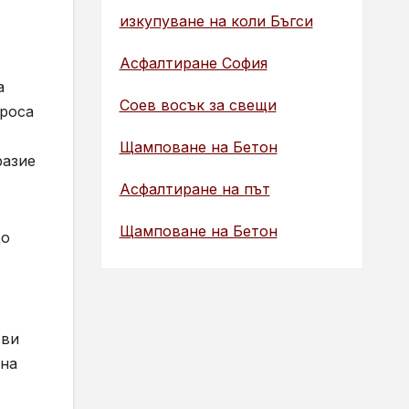
изкупуване на коли Бъгси
Асфалтиране София
а
Соев восък за свещи
проса
Щамповане на Бетон
разие
Асфалтиране на път
Щамповане на Бетон
що
ови
 на