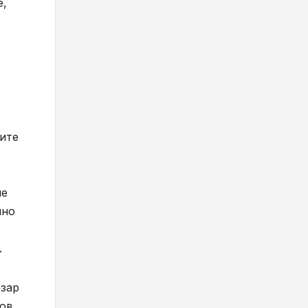
e,
ните
ие
чно
.
азар
нов