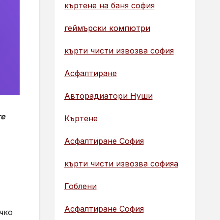
къртене на баня софия
геймърски компютри
кърти чисти извозва софия
Асфалтиране
Авторадиатори Нуши
те
Къртене
Асфалтиране София
кърти чисти извозва софияа
Гоблени
Асфалтиране София
чко