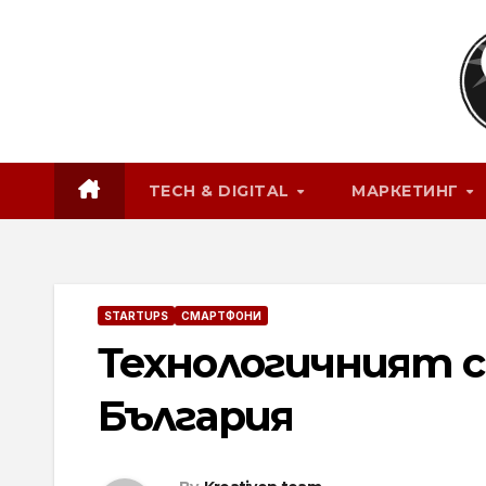
Skip
to
content
TECH & DIGITAL
МАРКЕТИНГ
STARTUPS
СМАРТФОНИ
Технологичният с
България