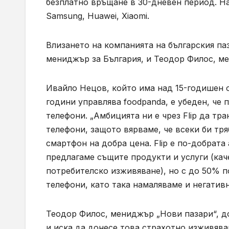
безплатно връщане в 30-дневен период. На
Samsung, Huawei, Xiaomi.
Влизането на компанията на българския па
мениджър за България, и Теодор Филос, м
Ивайло Нецов, който има над 15-годишен о
години управлява foodpanda, е убеден, че
телефони. „Амбицията ни е чрез Flip да т
телефони, защото вярваме, че всеки би тр
смартфон на добра цена. Flip е по-добрата
предлагаме същите продукти и услуги (кач
потребителско изживяване), но с до 50% п
телефони, като така намаляваме и негатив
Теодор Филос, мениджър „Нови пазари“, доб
и иска да донесе това страхотно изживява