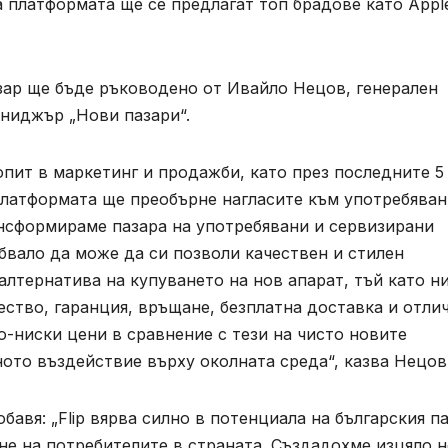
 платформата ще се предлагат топ брадове като Appl
зар ще бъде ръководено от Ивайло Нецов, генерален
ениджър „Нови пазари“.
пит в маркетинг и продажби, като през последните 5
 платформата ще преобърне нагласите към употребява
рансформираме пазара на употребявани и сервизирани
ябвало да може да си позволи качествен и стилен
 алтернатива на купуването на нов апарат, тъй като н
ество, гаранция, връщане, безплатна доставка и отли
о-ниски цени в сравнение с тези на чисто новите
ното въздействие върху околната среда“, казва Нецов
авя: „Flip вярва силно в потенциала на българския п
не на потребителите в страната. Създадохме изцяло 