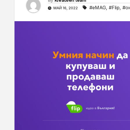
By
Kreativen team
#eMAG
,
#Flip
,
#о
МАЙ 16, 2022