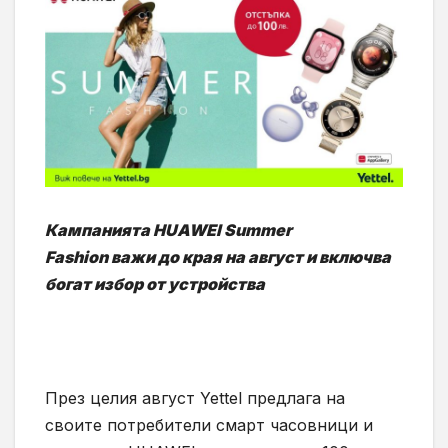
Кампанията HUAWEI Summer
Fas
hion
важи до края на август и включва
богат избор от
устройства
През целия август Yettel предлага на
своите потребители смарт часовници и