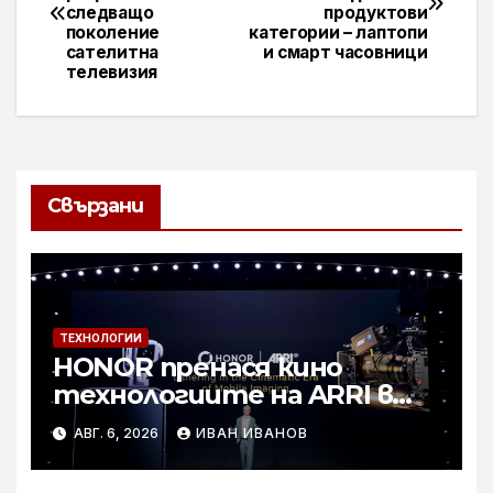
следващо
продуктови
поколение
категории – лаптопи
сателитна
и смарт часовници
телевизия
Свързани
ТЕХНОЛОГИИ
HONOR пренася кино
технологиите на ARRI в
мобилното творчество на
АВГ. 6, 2026
ИВАН ИВАНОВ
събитието Imaging
Technology Launch