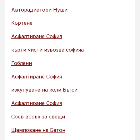
Авторадиатори Нуши
Къртене
Асфалтиране София
кърти чисти извозва софияа
Гоблени
Асфалтиране София
изкупуване на коли Бъгси
Асфалтиране София
Соев восък за свещи
Щамповане на Бетон