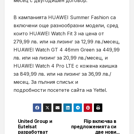
месец с двугодишен договор.
В кампанията HUAWEI Summer Fashion са
включени още разнообразни модели, сред
които HUAWEI Watch Fit 3 на цена от
279,99 лв. или на лизинг за 12,99 лв./месец,
HUAWEI Watch GT 4 46mm Green за 449,99
лв. или на лизинг за 20,99 лв./месец, и
HUAWEI Watch 4 Pro LTE с кожена каишка
за 849,99 лв. или на лизинг за 36,99 лв./
месец. За пълния списък и
подробности посетете сайта на Yettel.
United Group и
Flip включва в
Навигация
Eutelsat
предложенията си
разработват
две нови