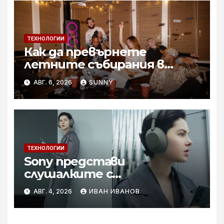
ТЕХНОЛОГИИ
Как да превърнете
летните събирания в
купон с караоке система
АВГ. 6, 2026
SUNNY
ТЕХНОЛОГИИ
Sony представи
слушалките с
шумопотискане WH-
АВГ. 4, 2026
ИВАН ИВАНОВ
1000XM6 в нов цвят „Olive
Gray“