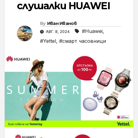
слушалки HUAWEI
By
Иван Иванов
#Huawei
,
АВГ. 8, 2024
#Yettel
,
#смарт часовници