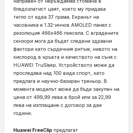
направен от неръждаема стомана в
бледозлатист цвят, което му придава
тегло от едва 37 грама. Екранът на
часовника е 1.32-инчов AMOLED панел с
резолюция 466х466 пиксела. С вградените
сензори мога да бъдат следени здравни
фактори като сърдечния ритъм, нивото на
кислород в кръвта и качеството на съня с
HUAWEI TruSleep. Устройството може да
проследява над 100 вида спорт, като
предлага и научно-базиран треньор. В
момента моделът може да бъде закупен на
цена от 499,99 лева в брой или за 22,99
лева на изплащане с договор за две
години.
Huawei FreeClip
предлагат