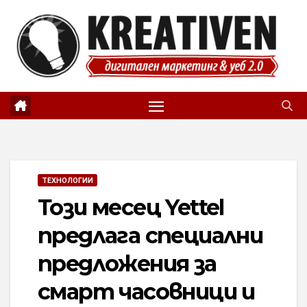
Skip
to
content
ТЕХНОЛОГИИ
Този месец Yettel
предлага специални
предложения за
смарт часовници и