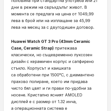
половина при стандартна употреба или 21
дни в режим на свръхдълъг живот. В
момента се предлага на цена от 1049,99
лева в брой или на изплащане за 45,99
лева на месец за с двугодишен договор.
Huawei Watch GT 3 Pro (43mm Ceramic
Case, Ceramic Strap)
притежава
класически, но същевременно луксозен
дизайн с керамичен корпус и сапфирено
стъкло. Корпусът и каишката
са обработени при 1500°C, с диамантено
прахово полиране, което им придава
чисто бял цвят и ги прави по-удобни за
носене. Кристално ясният AMOLED
дисплей е с размер от 1.32 инча,
а операционната система е