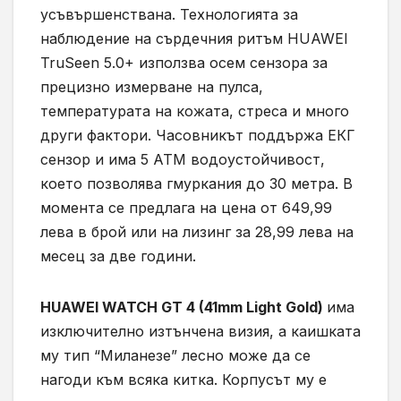
усъвършенствана. Технологията за
наблюдение на сърдечния ритъм HUAWEI
TruSeen 5.0+ използва осем сензора за
прецизно измерване на пулса,
температурата на кожата, стреса и много
други фактори. Часовникът поддържа ЕКГ
сензор и има 5 ATM водоустойчивост,
което позволява гмуркания до 30 метра. В
момента се предлага на цена от 649,99
лева в брой или на лизинг за 28,99 лева на
месец за две години.
HUAWEI WATCH GT 4 (41mm Light Gold)
има
изключително изтънчена визия, а каишката
му тип “Миланезе” лесно може да се
нагоди към всяка китка. Корпусът му е