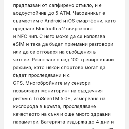
предпазван от сапфирено стъкло, и е
водоустойчив до 5 ATM. Часовникът е
съвместим с Android и iOS смартфони, като
предлага Bluetooth 5.2 свързаност
и NFC чип. С него може да се използва
eSIM и така да бъдат приемани разговори
или да се отговаря на съобщения в
чатове. Разполага с над 100 тренировъчни
режима, като някои спортове могат да
бъдат проследявани и с
GPS. Многобройните му сензори
позволяват мониторинг на сърдечния
ритъм с TruSeenTM 5.0+, измерване на
кислорода в кръвта, проследяване
качеството на съня и още много здравни
параметри. Батерията издържа до 4 дни и