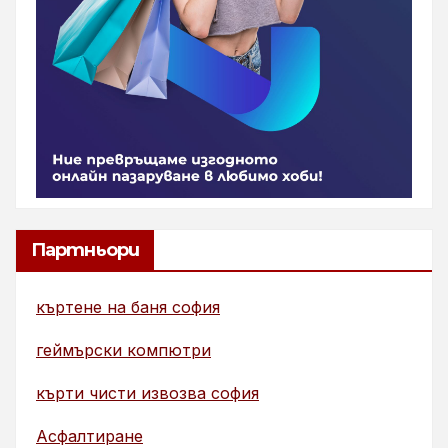
Партньори
къртене на баня софия
геймърски компютри
кърти чисти извозва софия
Асфалтиране