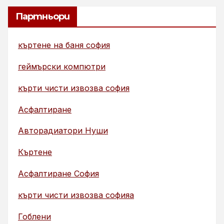
Партньори
къртене на баня софия
геймърски компютри
кърти чисти извозва софия
Асфалтиране
Авторадиатори Нуши
Къртене
Асфалтиране София
кърти чисти извозва софияа
Гоблени