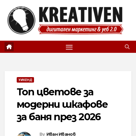
Skip
to
content
УИКЕНД
Топ цветове за
модерни шкафове
за баня през 2026
By
Иван Иванов