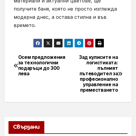
материали и актуални цветове, ще
получите баня, която не просто изглежда
модерна днес, а остава стилна и във
времето.
Осем предложения
Зад кулисите на
Навигация
за технологични
логистиката:
подаръци до 300
пълният
лева
пътеводител за
професионално
управление на
преместването
Свързани