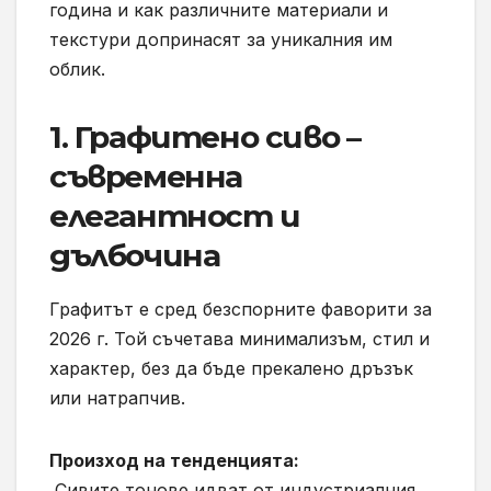
година и как различните материали и
текстури допринасят за уникалния им
облик.
1. Графитено сиво –
съвременна
елегантност и
дълбочина
Графитът е сред безспорните фаворити за
2026 г. Той съчетава минимализъм, стил и
характер, без да бъде прекалено дръзък
или натрапчив.
Произход на тенденцията:
Сивите тонове идват от индустриалния