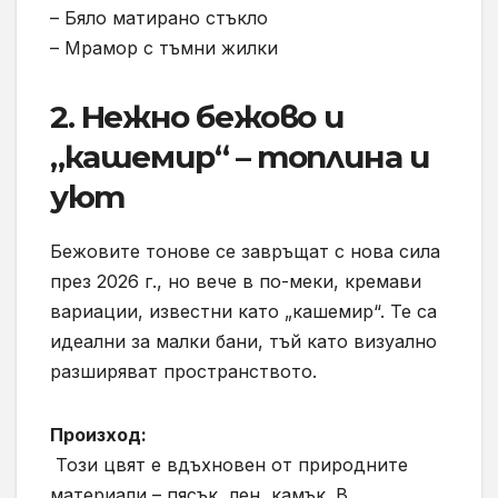
– Бяло матирано стъкло
– Мрамор с тъмни жилки
2. Нежно бежово и
„кашемир“ – топлина и
уют
Бежовите тонове се завръщат с нова сила
през 2026 г., но вече в по-меки, кремави
вариации, известни като „кашемир“. Те са
идеални за малки бани, тъй като визуално
разширяват пространството.
Произход:
Този цвят е вдъхновен от природните
материали – пясък, лен, камък. В