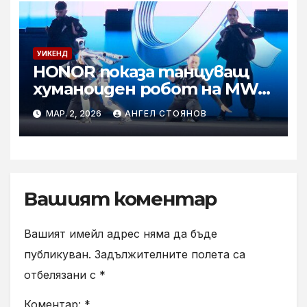
УИКЕНД
HONOR показа танцуващ
хуманоиден робот на MWC
2026
МАР. 2, 2026
АНГЕЛ СТОЯНОВ
Вашият коментар
Вашият имейл адрес няма да бъде
публикуван.
Задължителните полета са
отбелязани с
*
Коментар:
*