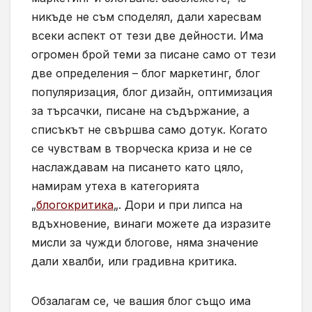
никъде не съм споделял, дали харесвам
всеки аспект от тези две дейности. Има
огромен брой теми за писане само от тези
две определения – блог маркетинг, блог
популяризация, блог дизайн, оптимизация
за търсачки, писане на съдържание, а
списъкът не свършва само дотук. Когато
се чувствам в творческа криза и не се
наслаждавам на писането като цяло,
намирам утеха в категорията
„
блогокритика
„. Дори и при липса на
вдъхновение, винаги можете да изразите
мисли за чужди блогове, няма значение
дали хвалби, или градивна критика.
Обзалагам се, че вашия блог също има