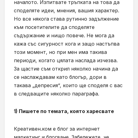
началото. Изпитвате тръпката на това да
споделяте идеи, мнения, вашия характер.
Но все някога става рутинно задължение
към посетителите да споделяте
съдържание и нищо повече. Не мога да
кажа със сигурност кога и защо настъпва
този момент, но при мен има такива
периоди, когато цялата наслада изчезва.
За щастие съм открил няколко начина да
се наслаждавам като блогър, дори в
такава „депресия“, които ще споделя с вас
в следващите няколко параграфа.
1) Пишете по темата, която харесвате
Креативен.ком е блог за интернет
маркетинг и блогване. Забележете, че