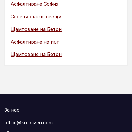
Асфалтиране София
Соев восък за свещи
Щамповане на Бетон
Асфалтиране на път
Щамповане на Бетон
За нас
office@kreativen.com