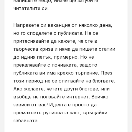
напишете нещо, иначе ще загубите
читателите си.
Направете си ваканция от няколко дена,
но го споделете с публиката. Не се
притеснявайте да кажете, че сте в
творческа криза и няма да пишете статии
до идния петък, примерно. Но не
прекалявайте с почивката, защото
публиката ви има крехко търпение. През
този период не се опитвайте на блогвате.
Ако желаете, четете други блогове, или
въобще не ползвайте интернет. Всичко
зависи от вас! Идеята е просто да
премахнете рутинната част, връщайки
забавната.