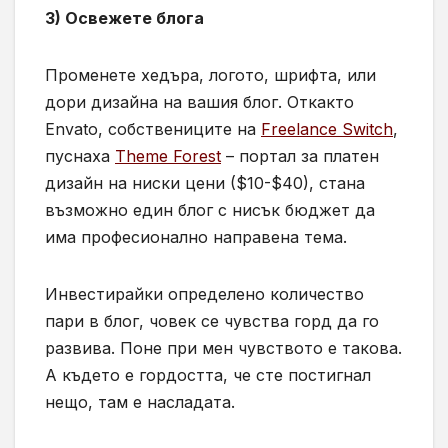
3) Освежете блога
Променете хедъра, логото, шрифта, или
дори дизайна на вашия блог. Откакто
Envato, собствениците на
Freelance Switch
,
пуснаха
Theme Forest
– портал за платен
дизайн на ниски цени ($10-$40), стана
възможно един блог с нисък бюджет да
има професионално направена тема.
Инвестирайки определено количество
пари в блог, човек се чувства горд да го
развива. Поне при мен чувството е такова.
А където е гордостта, че сте постигнал
нещо, там е насладата.