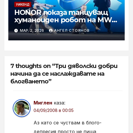
УИКЕНД
HONOR показа танцуващ
хуманоиден робот на MWC
2026
МАР. 2, 2026
АНГЕЛ СТОЯНОВ
7 thoughts on “Три дяволски добри
начина да се наслаждавате на
блогването”
Миглен
каза:
04/09/2008 в 00:05
Аз като се чуствам в блого-
депресия просто не пиша