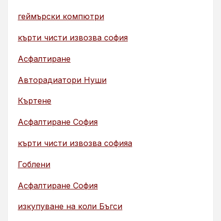
геймърски компютри
кърти чисти извозва софия
Асфалтиране
Авторадиатори Нуши
Къртене
Асфалтиране София
кърти чисти извозва софияа
Гоблени
Асфалтиране София
изкупуване на коли Бъгси