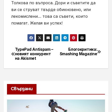
Толкова по въпроса. Дори и съветите да
ви се струват твърде обикновено, или
лекомислени… това са съвети, които
помагат. Желая ви успех!
TypePad Antispam –
Блогокритика:
Навигация
новият конкурент
Smashing Magazine
на Akismet
Свързани