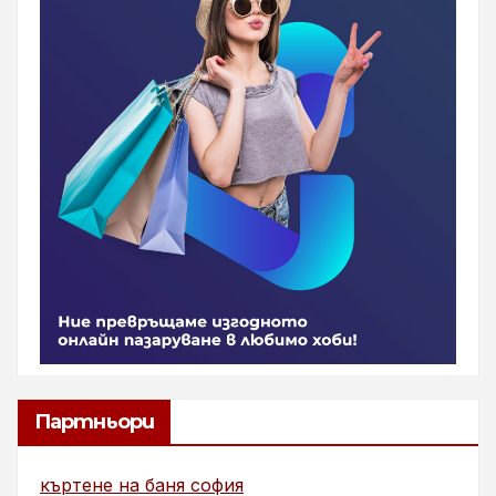
Партньори
къртене на баня софия