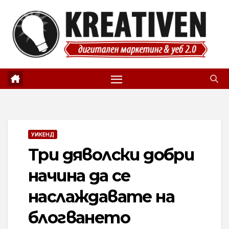
Skip
to
content
УИКЕНД
Три дяволски добри
начина да се
наслаждавате на
блогването