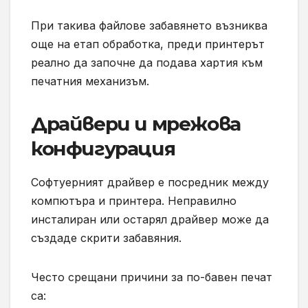
При такива файлове забавянето възниква
още на етап обработка, преди принтерът
реално да започне да подава хартия към
печатния механизъм.
Драйвери и мрежова
конфигурация
Софтуерният драйвер е посредник между
компютъра и принтера. Неправилно
инсталиран или остарял драйвер може да
създаде скрити забавяния.
Често срещани причини за по-бавен печат
са: