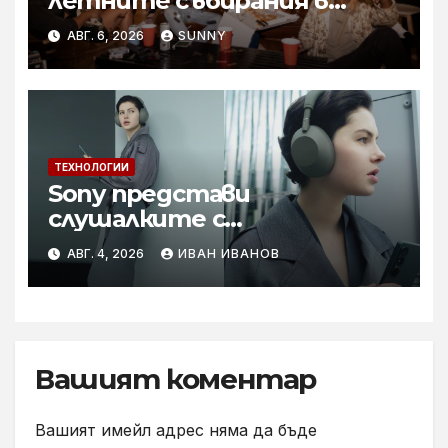
летните събирания в
купон с караоке система
АВГ. 6, 2026
SUNNY
ТЕХНОЛОГИИ
Sony представи
слушалките с
шумопотискане WH-
АВГ. 4, 2026
ИВАН ИВАНОВ
1000XM6 в нов цвят „Olive
Gray“
Вашият коментар
Вашият имейл адрес няма да бъде