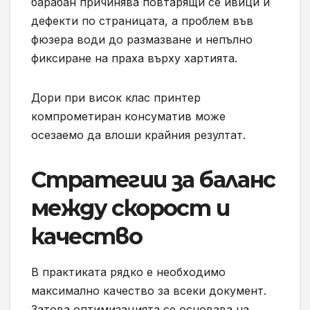
барабан причинява повтарящи се ивици и
дефекти по страницата, а проблем във
фюзера води до размазване и непълно
фиксиране на праха върху хартията.
Дори при висок клас принтер
компрометиран консуматив може
осезаемо да влоши крайния резултат.
Стратегии за баланс
между скорост и
качество
В практиката рядко е необходимо
максимално качество за всеки документ.
Затова оптимизацията се основава на