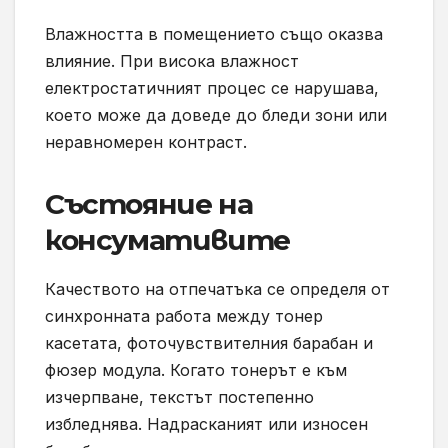
Влажността в помещението също оказва
влияние. При висока влажност
електростатичният процес се нарушава,
което може да доведе до бледи зони или
неравномерен контраст.
Състояние на
консумативите
Качеството на отпечатъка се определя от
синхронната работа между тонер
касетата, фоточувствителния барабан и
фюзер модула. Когато тонерът е към
изчерпване, текстът постепенно
избледнява. Надрасканият или износен