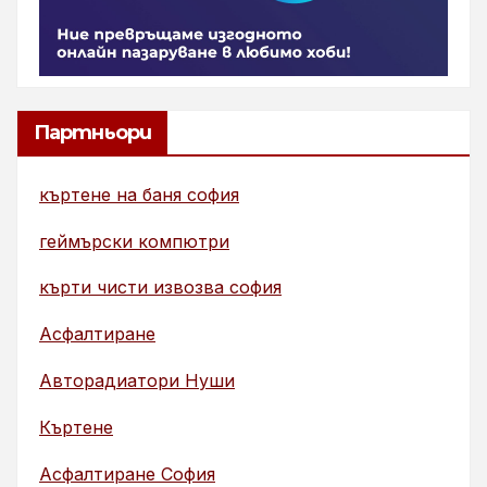
Партньори
къртене на баня софия
геймърски компютри
кърти чисти извозва софия
Асфалтиране
Авторадиатори Нуши
Къртене
Асфалтиране София