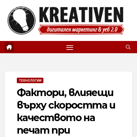
Skip
to
content
ТЕХНОЛОГИИ
Фактори, влияещи
върху скоростта и
качеството на
печат при