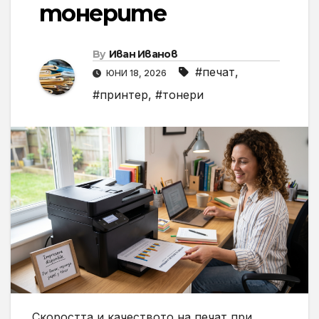
тонерите
By
Иван Иванов
#печат
,
ЮНИ 18, 2026
#принтер
,
#тонери
Скоростта и качеството на печат при