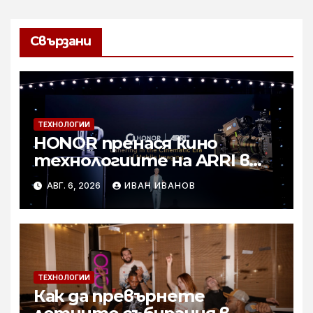
Свързани
ТЕХНОЛОГИИ
HONOR пренася кино
технологиите на ARRI в
мобилното творчество на
АВГ. 6, 2026
ИВАН ИВАНОВ
събитието Imaging
Technology Launch
ТЕХНОЛОГИИ
Как да превърнете