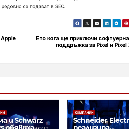
о редовно се подават в
SEC.
 Apple
Ето кога ще приключи софтуерна
поддръжка за Pixel и Pixel
НИИ
КОМПАНИИ
а и Schwarz
Schneider Electr
ts обявиха
реализира