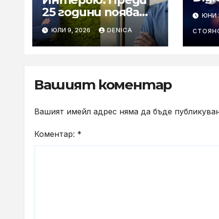
стр
25 години появата
ЮНИ 
пар
на Globul постави
ЮЛИ 9, 2026
DENICA
раз
СТОЯН
началото на
то 
реалната
изк
конкуренция в
инт
сектора
орг
Вашият коментар
цял
Вашият имейл адрес няма да бъде публикуван
Коментар:
*