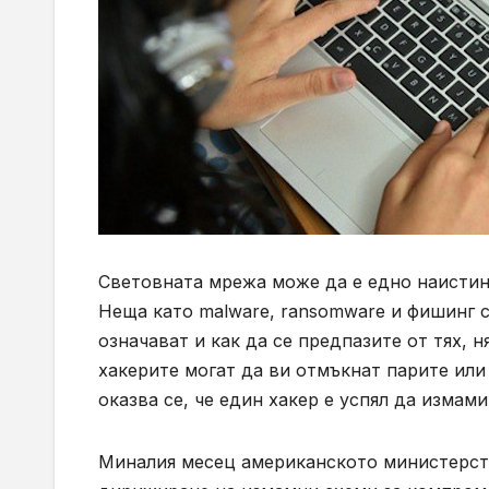
Световната мрежа може да е едно наистина
Неща като
malware, ransomware
и фишинг с
означават и как да се предпазите от тях, 
хакерите могат да ви отмъкнат парите или
оказва се, че един хакер е успял да измам
Миналия месец американското министерст