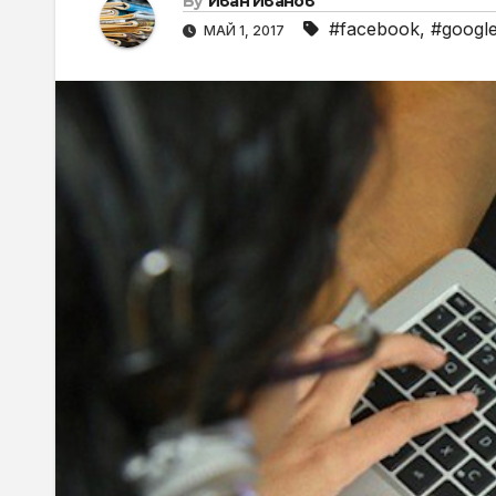
By
Иван Иванов
#facebook
,
#googl
МАЙ 1, 2017