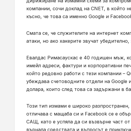
дирижиране на измамни схеми за компроме
компании, сочи доклад на
CNET,
в който н
късно, че това са именно
Google
и
Faceboo
Смата се, че служителите на интернет ком
атаки, но ако хакерите звучат убедително,
Евалдас Римасаускас е 40 годишен мъж, ко
имейл адреси, фактури и корпоративни печ
който редовно работи с тези компании –
Q
убеждава счетоводните отдели на
Google
долара, които след това са задържани в ба
Този тип измами е широко разпространен, 
отличава с мащаба си и
Facebook
се е объ
САЩ, като е успяла да си възвърне част от
върнала средствата и въпросът е приключе