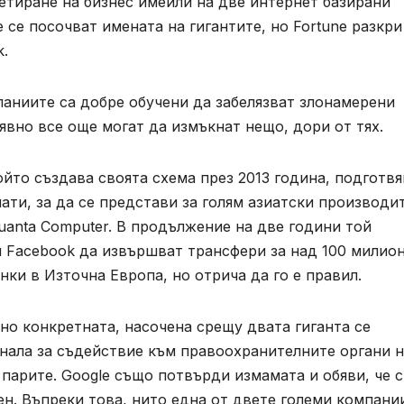
тиране на бизнес имейли на две интернет базирани
е се посочват имената на гигантите, но
Fortune
разкри
k.
паниите са добре обучени да забелязват злонамерени
 явно все още могат да измъкнат нещо, дори от тях.
йто създава своята схема през 2013 година, подготв
ати, за да се представи за голям азиатски производит
uanta Computer.
В продължение на две години той
и
Facebook
да извършват трансфери за над 100 милио
нки в Източна Европа, но отрича да го е правил.
но конкретната, насочена срещу двата гиганта се
рнала за съдействие към правоохранителните органи 
 парите.
Google
също потвърди измамата и обяви, че с
н. Въпреки това, нито една от двете големи компани