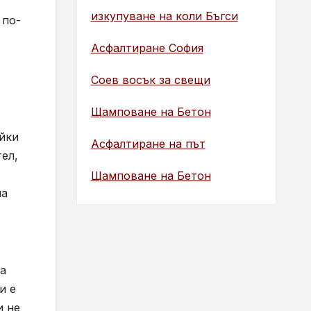
изкупуване на коли Бъгси
 по-
Асфалтиране София
Соев восък за свещи
Щамповане на Бетон
яйки
Асфалтиране на път
ел,
Щамповане на Бетон
на
на
и е
и не