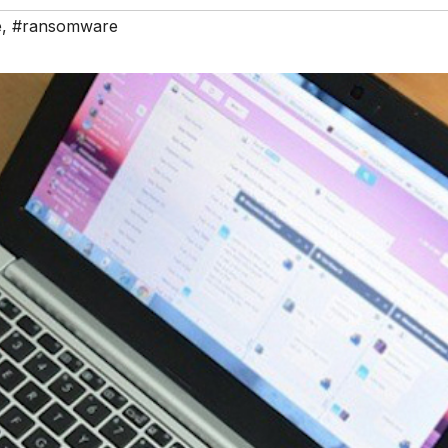
e
,
#ransomware