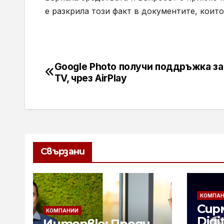
е разкрила този факт в документите, коит
Google Photo получи поддръжка за
Навигация
TV, чрез AirPlay
Свързани
КОМПА
Сирм
КОМПАНИИ
Digi
Интервю: Преди