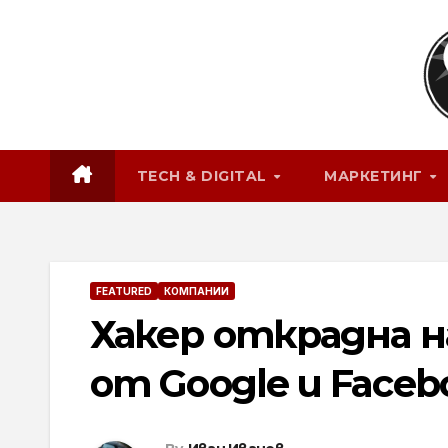
Skip
to
content
TECH & DIGITAL
МАРКЕТИНГ
FEATURED
КОМПАНИИ
Хакер открадна н
от Google и Faceb