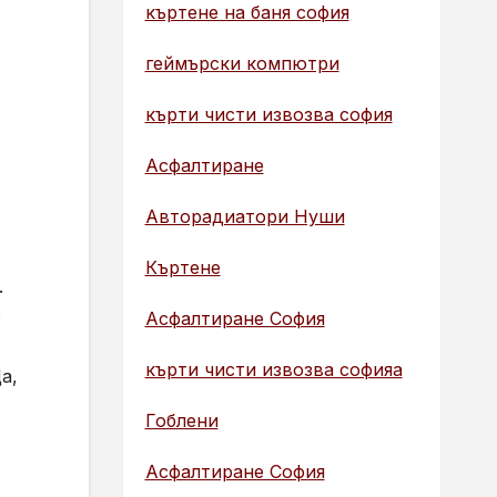
къртене на баня софия
геймърски компютри
кърти чисти извозва софия
Асфалтиране
Авторадиатори Нуши
Къртене
.
о
Асфалтиране София
кърти чисти извозва софияа
а,
Гоблени
Асфалтиране София