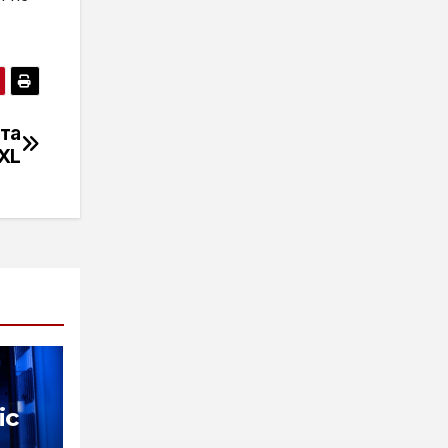
та
 XL
ic