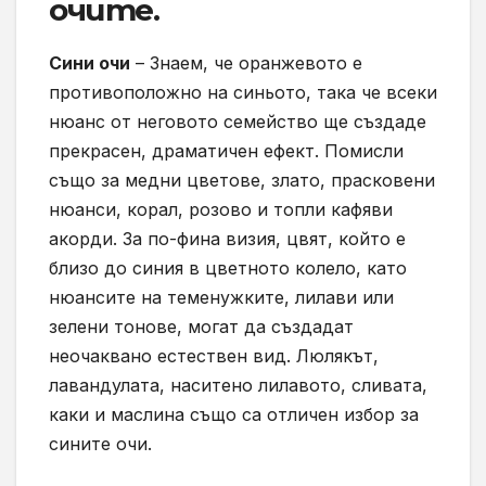
очите.
Сини очи
– Знаем, че оранжевото е
противоположно на синьото, така че всеки
нюанс от неговото семейство ще създаде
прекрасен, драматичен ефект. Помисли
също за медни цветове, злато, прасковени
нюанси, корал, розово и топли кафяви
акорди. За по-фина визия, цвят, който е
близо до синия в цветното колело, като
нюансите на теменужките, лилави или
зелени тонове, могат да създадат
неочаквано естествен вид. Люлякът,
лавандулата, наситено лилавото, сливата,
каки и маслина също са отличен избор за
сините очи.