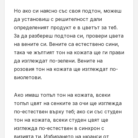
Но ако си наясно със своя подтон, можеш
да установиш с решителност дали
определеният продукт е в цветът за теб.
За да разбереш подтона си, провери цвета
на вените си. Вените са естествено сини,
така че жълтият тон на кожата ще ги прави
да изглеждат по-зелени. Вените на
розовия тон на кожата ще изглеждат по-
виолетови.
Ако имаш топъл тон на кожата, всеки
топъл цвят на сенките за очи ще изглежда
по-естествен върху теб; ако си със студен
тон на кожата, всеки студен цвят ще
изглежда по-естествен в синхрон с
визията ти. Избирането на нюанси от