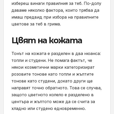
избереш винаги правилния за теб. По-долу
даваме няколко фактора, които трябва да
имаш предвид при избора на правилните
цветове за теб в грима.
Цвят на кожата
Тонът на кожата е разделен в два нюанса:
топли и студени. Не помага фактът, че
някои козметични марки категоризират
розовите тонове като топли и жълтите
тонове като студени, докато други ще
направят точно обратното. Това се случва,
защото цветното колело е разделено в
центъра и жълтото може да се счита за
хладно или студено едновременно.