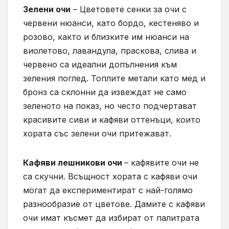
Зелени очи
– Цветовете сенки за очи с
червени нюанси, като бордо, кестеняво и
розово, както и близките им нюанси на
виолетово, лавандула, праскова, слива и
червено са идеални допълнения към
зеления поглед. Топлите метали като мед и
бронз са склонни да извеждат не само
зеленото на показ, но често подчертават
красивите сиви и кафяви оттенъци, които
хората със зелени очи притежават.
Кафяви лешникови очи
– кафявите очи не
са скучни. Всъщност хората с кафяви очи
могат да експериментират с най-голямо
разнообразие от цветове. Дамите с кафяви
очи имат късмет да избират от палитрата