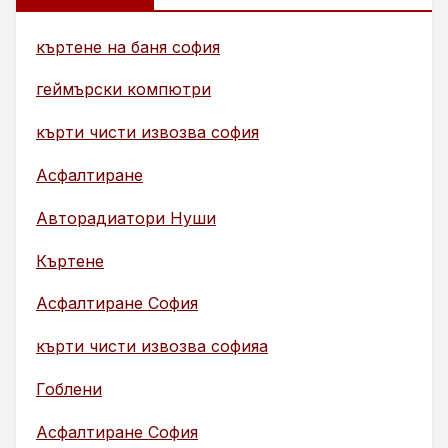
къртене на баня софия
геймърски компютри
кърти чисти извозва софия
Асфалтиране
Авторадиатори Нуши
Къртене
Асфалтиране София
кърти чисти извозва софияа
Гоблени
Асфалтиране София