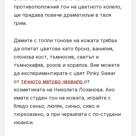
противоположния тон на цветното колело,
ще придава повече драматизъм в твоя
грим.
Дамите с топли тонове на кожата трябва
да опитат цветове като бронз, ванилия,
слонова кост, тъмносив, светъл и
тъмнокафяв, розов и коралов. Вие можете
да експериментирате с цвят Pinky Swear
от
течното матово червило
от
козметиката на Николета Лозанова. Ако
имате студен тон на кожата, играйте с
бледо синьо, люляк, синьо, сиво и
тюркоазено, а при червилата с по-студени
нюанси.