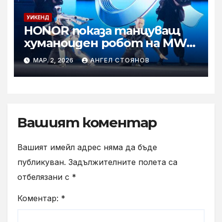
УИКЕНД
HONOR показа танцуващ
хуманоиден робот на MWC
2026
МАР. 2, 2026
АНГЕЛ СТОЯНОВ
Вашият коментар
Вашият имейл адрес няма да бъде
публикуван.
Задължителните полета са
отбелязани с
*
Коментар:
*