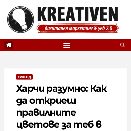
Skip
to
content
УИКЕНД
Харчи разумно: Как
да откриеш
правилните
цветове за теб в