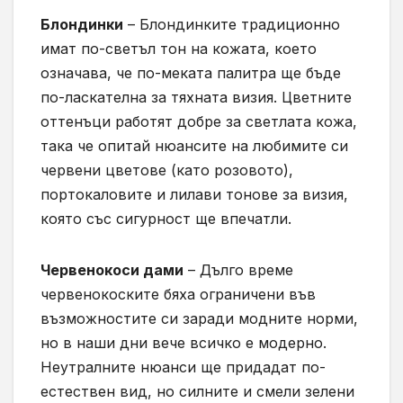
Блондинки
– Блондинките традиционно
имат по-светъл тон на кожата, което
означава, че по-меката палитра ще бъде
по-ласкателна за тяхната визия. Цветните
оттенъци работят добре за светлата кожа,
така че опитай нюансите на любимите си
червени цветове (като розовото),
портокаловите и лилави тонове за визия,
която със сигурност ще впечатли.
Червенокоси дами
– Дълго време
червенокоските бяха ограничени във
възможностите си заради модните норми,
но в наши дни вече всичко е модерно.
Неутралните нюанси ще придадат по-
естествен вид, но силните и смели зелени