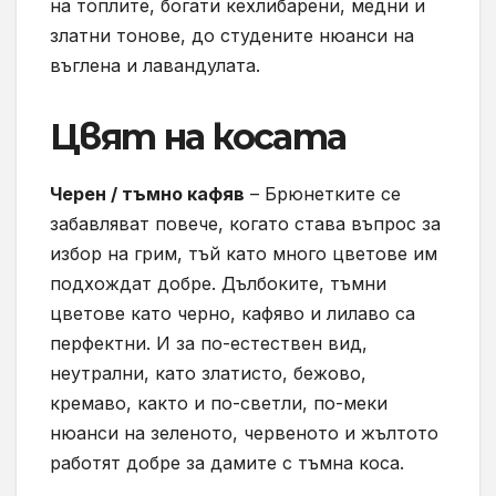
на топлите, богати кехлибарени, медни и
златни тонове, до студените нюанси на
въглена и лавандулата.
Цвят на косата
Черен / тъмно кафяв
– Брюнетките се
забавляват повече, когато става въпрос за
избор на грим, тъй като много цветове им
подхождат добре. Дълбоките, тъмни
цветове като черно, кафяво и лилаво са
перфектни. И за по-естествен вид,
неутрални, като златисто, бежово,
кремаво, както и по-светли, по-меки
нюанси на зеленото, червеното и жълтото
работят добре за дамите с тъмна коса.