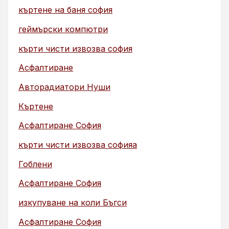
къртене на баня софия
геймърски компютри
кърти чисти извозва софия
Асфалтиране
Авторадиатори Нуши
Къртене
Асфалтиране София
кърти чисти извозва софияа
Гоблени
Асфалтиране София
изкупуване на коли Бъгси
Асфалтиране София