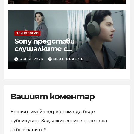
ТЕХНОЛОГИИ
Sony представи
слушалките с
шумопотискане WH-
АВГ. 4, 2026
ИВАН ИВАНОВ
1000XM6 в нов цвят „Olive
Gray“
Вашият коментар
Вашият имейл адрес няма да бъде
публикуван.
Задължителните полета са
отбелязани с
*