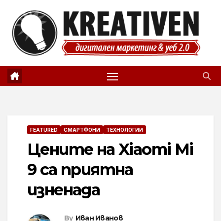
Skip
to
content
FEATURED
СМАРТФОНИ
ТЕХНОЛОГИИ
Цените на Xiaomi Mi
9 са приятна
изненада
By
Иван Иванов