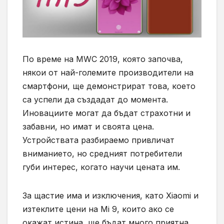
По време на MWC 2019, която започва,
някои от най-големите производители на
смартфони, ще демонстрират това, което
са успели да създадат до момента.
Иновациите могат да бъдат страхотни и
забавни, но имат и своята цена.
Устройствата разбираемо привличат
вниманието, но средният потребители
губи интерес, когато научи цената им.
За щастие има и изключения, като Xiaomi и
изтеклите цени на Mi 9, които ако се
окажат истина, ще бъдат много приятна