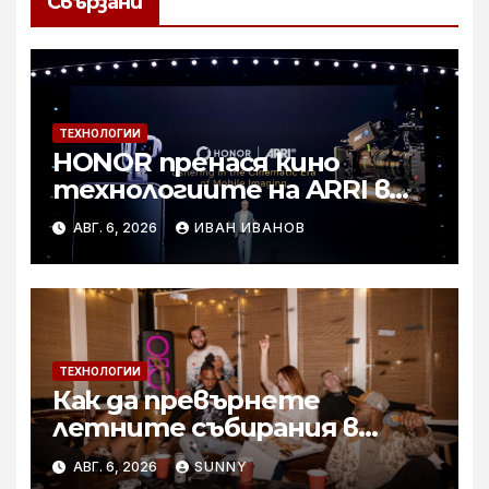
Свързани
ТЕХНОЛОГИИ
HONOR пренася кино
технологиите на ARRI в
мобилното творчество на
АВГ. 6, 2026
ИВАН ИВАНОВ
събитието Imaging
Technology Launch
ТЕХНОЛОГИИ
Как да превърнете
летните събирания в
купон с караоке система
АВГ. 6, 2026
SUNNY