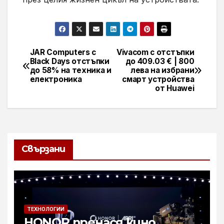
JAR Computers с
Vivacom с отстъпки
Навигация
Black Days отстъпки
до 409.03 € | 800
до 58% на техника и
лева на избрани
електроника
смарт устройства
от Huawei
Свързани
ТЕХНОЛОГИИ
HONOR пренася кино