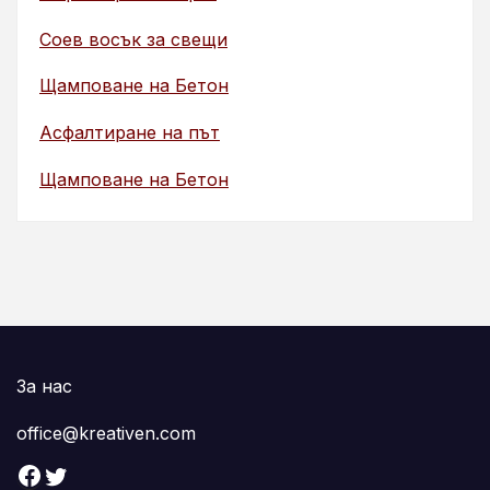
Соев восък за свещи
Щамповане на Бетон
Асфалтиране на път
Щамповане на Бетон
За нас
office@kreativen.com
Facebook
Twitter