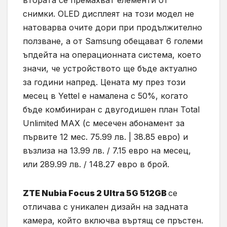
втората се премахват елементи от
снимки. OLED дисплеят на този модел не
натоварва очите дори при продължително
ползване, а от Samsung обещават 6 големи
ъпдейта на операционната система, което
значи, че устройството ще бъде актуално
за години напред. Цената му през този
месец в Yettel е намалена с 50%, когато
бъде комбиниран с двугодишен план Total
Unlimited MAX (с месечен абонамент за
първите 12 мес. 75.99 лв. | 38.85 евро) и
възлиза на 13.99 лв. / 7.15 евро на месец,
или 289.99 лв. / 148.27 евро в брой.
ZTE Nubia Focus 2 Ultra 5G 512GB
се
отличава с уникален дизайн на задната
камера, който включва въртящ се пръстен.