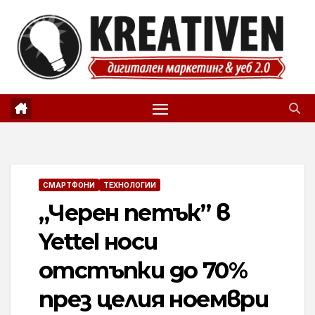
Skip
to
content
СМАРТФОНИ
ТЕХНОЛОГИИ
„Черен петък” в
Yettel носи
отстъпки до 70%
през целия ноември