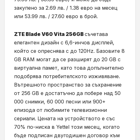
закупено за 2.69 лв. / 1.38 евро на месец
или 53.99 лв. / 27.60 евро в брой.
ZTE Blade V60 Vita 256GB
съчетава
елегантен дизайн с 6,6-инчов дисплей,
който се опреснява с до 120Hz. Базовите 8
GB RAM могат да се разширят до 20 GB с
виртуална памет, като това допълнително
подобрява потребителското изживяване.
Вътрешното пространство за съхранение
от 256 GB е достатъчно да побере над 50
000 снимки, 60 000 песни или 900+
епизода от любимите телевизионни
сериали. Цената на устройството е със
70% по-ниска в Yettel този месец, когато
бъде подписан двугодишен договор към