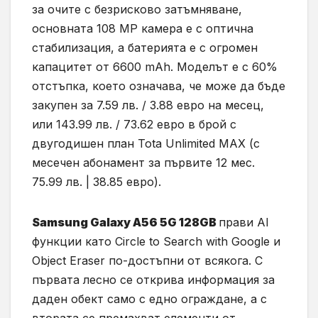
за очите с безрисково затъмняване,
основната 108 MP камера е с оптична
стабилизация, а батерията е с огромен
капацитет от 6600 mAh. Моделът е с 60%
отстъпка, което означава, че може да бъде
закупен за 7.59 лв. / 3.88 евро на месец,
или 143.99 лв. / 73.62 евро в брой с
двугодишен план Tota Unlimited MAX (с
месечен абонамент за първите 12 мес.
75.99 лв. | 38.85 евро).
Samsung Galaxy A56 5G 128GB
прави AI
функции като Circle to Search with Google и
Object Eraser по-достъпни от всякога. С
първата лесно се открива информация за
даден обект само с едно ограждане, а с