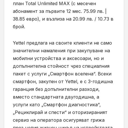
план Total Unlimited MAX (с месечен
абонамент за първите 12 мес. 75.99 лв. |
38.85 евро), и възлиза на 20.99 лв. / 10.73 в
брой.
Yettel предлага на своите клиенти не само
значителни намаления при закупуване на
мобилни устройства и аксесоари, но и
допълнителна стойност чрез специалния
пакет с услуги „Смартфон вселена“. Всеки
смартфон, закупен от Yettel, е с 3-годишна
гаранция без допълнителни разходи,
вместо стандартната двугодишна, а
услуги като „Смартфон диагностика“,
„Рециклирай и спести“ и оторизираният
сервиз на оператора осигуряват грижа
през целия жизнен цикъл на устройствата.