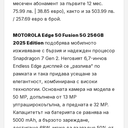
месечен абонамент за първите 12 мес.
75.99 лв. | 38.85 евро), както и за 503.99 лв.
/ 257.69 евро в брой.
MOTOROLA Edge 50 Fusion 5G 256GB
2025 Edition
подобрява мобилното
изживяване с бързия и надежден процесор
Snapdragon 7 Gen 2. Неговият 6,7-инчов
Endless Edge дисплей се „разлива” по
рамката и така придава усещане за
елегантност, комбинирана с високи
технологии. Основната камера на модела е
50 MP, допълнена от 13 MP
ултраширокоъгълна, а предната е 32 MP.
Капацитетът на батерията се равнява на
5000 mAh, а бързото зареждане,
достигащо 68W, може да възвърне 50% от