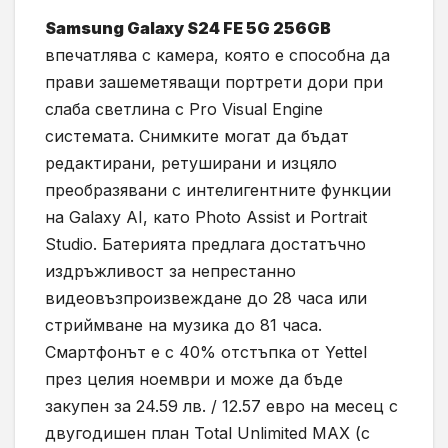
Samsung Galaxy S24 FE 5G 256GB
впечатлява с камера, която е способна да
прави зашеметяващи портрети дори при
слаба светлина с Pro Visual Engine
системата. Снимките могат да бъдат
редактирани, ретуширани и изцяло
преобразявани с интелигентните функции
на Galaxy AI, като Photo Assist и Portrait
Studio. Батерията предлага достатъчно
издръжливост за непрестанно
видеовъзпроизвеждане до 28 часа или
стриймване на музика до 81 часа.
Смартфонът е с 40% отстъпка от Yettel
през целия ноември и може да бъде
закупен за 24.59 лв. / 12.57 евро на месец с
двугодишен план Total Unlimited MAX (с