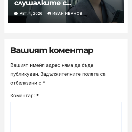
слушалките с
шумопотискане WH-
АВГ. 4, 2026
ИВАН ИВАНОВ
1000XM6 в нов цвят „Olive
Gray“
Вашият коментар
Вашият имейл адрес няма да бъде
публикуван.
Задължителните полета са
отбелязани с
*
Коментар:
*