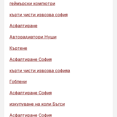
геймърски компютри
кърти чисти извозва софия
Асфалтиране
Авторадиатори Нуши
Къртене
Асфалтиране София
кърти чисти извозва софияа
Гоблени
Асфалтиране София
изкупуване на коли Бъгси
Асфалтиране София