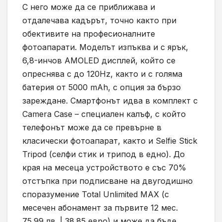
С него може да се приближава и
отдалечава кадърът, точно както при
обективите на професионалните
фотоапарати. Моделът изпъква и с ярък,
6,8-инчов AMOLED дисплей, който се
опреснява с до 120Hz, както и с голяма
батерия от 5000 mAh, с опция за бързо
зареждане. Смартфонът идва в комплект с
Camera Case – специален калъф, с който
телефонът може да се превърне в
класически фотоапарат, както и Selfie Stick
Tripod (селфи стик и трипод в едно). До
края на месеца устройството е със 70%
отстъпка при подписване на двугодишно
споразумение Total Unlimited MAX (с
месечен абонамент за първите 12 мес.
75.99 лв. | 38.85 евро) и може да бъде