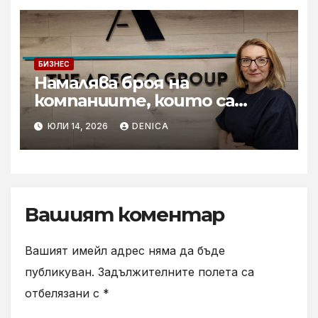
БИЗНЕС
Намалява броя на
компаниите, които са
готови за мащабното
ЮЛИ 14, 2026
DENICA
внедряване на AI
Вашият коментар
Вашият имейл адрес няма да бъде
публикуван.
Задължителните полета са
отбелязани с
*