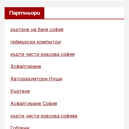
Партньори
къртене на баня софия
геймърски компютри
кърти чисти извозва софия
Асфалтиране
Авторадиатори Нуши
Къртене
Асфалтиране София
кърти чисти извозва софияа
Гоблени