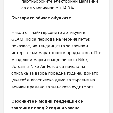
партньорските електронни магазини
са се увеличили с +14,9%.
Българите обичат обувките
Някои от най-търсените артикули в
GLAMI.bg за периода на Черния петък
показват, че тенденцията за засилен
интерес към маратонките продължава. По-
младежки марки и модели като Nike,
Jordan и Nike Air Force са начело на
списъка за втора поредна година, докато
„якета“ е класическа дума за търсене на
всички времена за женската аудитория.
Сезонните и модни тенденции се
завръщат след 2 години чакане