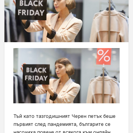
Тъй като тазгодишният Черен петък беше
първият след пандемията, българите се
насочиха повече от всякога към онлайн