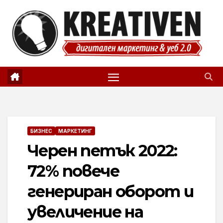
Skip
to
content
БИЗНЕС
МАРКЕТИНГ
Черен петък 2022:
72% повече
генериран оборот и
увеличение на