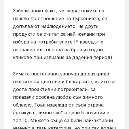
Забелязаният факт, че маратонките са
начело по отношение на търсенията, се
допълва от наблюдението, че други
продукти се считат за най-желани при
избора на потребителите (* изводът е
направен въз основа на броя изходни
кликове при излизане за дадения период).
Зимата постепенно започва да разкрива
пълните си цветове и българките, които са
доста проактивни потребители, са
показали особена любов към зимното
облекло. Това извежда от своя страна
артикула „зимно яке“ в цели 5 позиции в
топ 10. Мъжете също са били най-активни
именно в тази категория, но при тях водещ