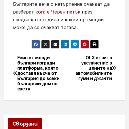
Българите вече с нетърпение очакват да
разберат
кога е Черен петък
през
следващата година и какви промоции
може да се очакват тогава.
Екип от млади
OLX отчита
Навигация
българи изгради
увеличение в
платформа, която
цените на
доставя късче от
автомобилните
България до всеки
гуми и джанти
български дом по
света
Свързани