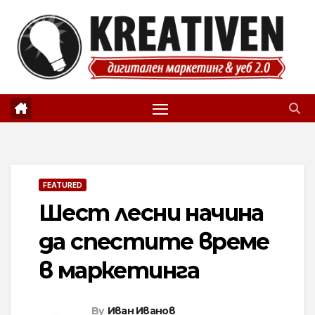
Skip
to
content
FEATURED
Шест лесни начина
да спестите време
в маркетинга
By
Иван Иванов