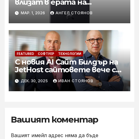
влизат в ерата на
вграденото IQ
МАР. 1, 2026
АНГЕЛ СТОЯНОВ
FEATURED
СОФТУЕР
ТЕХНОЛОГИИ
С новия AI Сайт Билдър на
JetHost сайтовете вече се
правят сами
ДЕК. 30, 2025
ИВАН СТОЯНОВ
Вашият коментар
Вашият имейл адрес няма да бъде