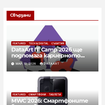
Свързани
FEATURED
TECH & DIGITAL
СЪБИТИЯ
DataArt IT Camp 2026 ще
подпомага кариерното
развитие на специалисти в
МАР. 10, 2026
DATAART
технологичния бранш
FEATURED
СМАРТФОНИ
ТАБЛЕТИ
MWC 2026: Смартфоните