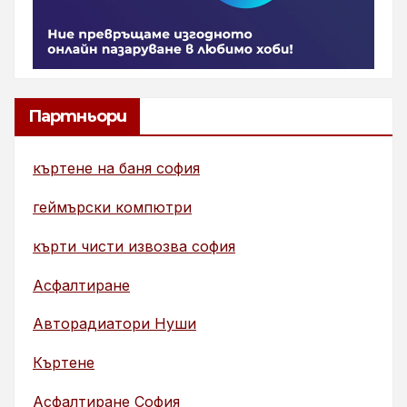
Партньори
къртене на баня софия
геймърски компютри
кърти чисти извозва софия
Асфалтиране
Авторадиатори Нуши
Къртене
Асфалтиране София