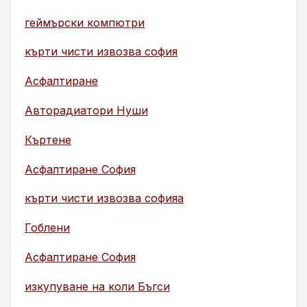
геймърски компютри
кърти чисти извозва софия
Асфалтиране
Авторадиатори Нуши
Къртене
Асфалтиране София
кърти чисти извозва софияа
Гоблени
Асфалтиране София
изкупуване на коли Бъгси