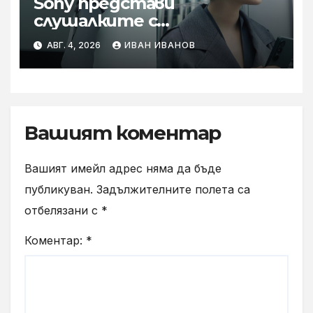
Sony представи
слушалките с
шумопотискане WH-
АВГ. 4, 2026
ИВАН ИВАНОВ
1000XM6 в нов цвят „Olive
Gray“
Вашият коментар
Вашият имейл адрес няма да бъде
публикуван.
Задължителните полета са
отбелязани с
*
Коментар:
*