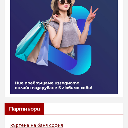
Партньори
къртене на баня софия