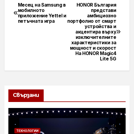
Месец на Samsung в
HONOR България
Навигация
мобилното
представи
приложение Yettel и
амбициозно
петъчната игра
портфолио от смарт
устройства и
акцентира върху
изключителните
характеристики за
мощност и скорост
На HONOR Magic4
Lite 5G
Свързани
ТЕХНОЛОГИИ