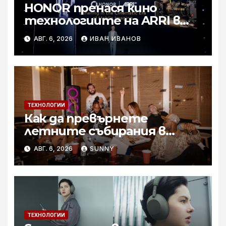
HONOR пренася кино
технологиите на ARRI в
мобилното творчество на
АВГ. 6, 2026
ИВАН ИВАНОВ
събитието Imaging
Technology Launch
ТЕХНОЛОГИИ
Как да превърнете
летните събирания в
купон с караоке система
АВГ. 6, 2026
SUNNY
ТЕХНОЛОГИИ