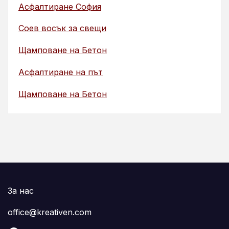
Асфалтиране София
Соев восък за свещи
Щамповане на Бетон
Асфалтиране на път
Щамповане на Бетон
За нас
office@kreativen.com