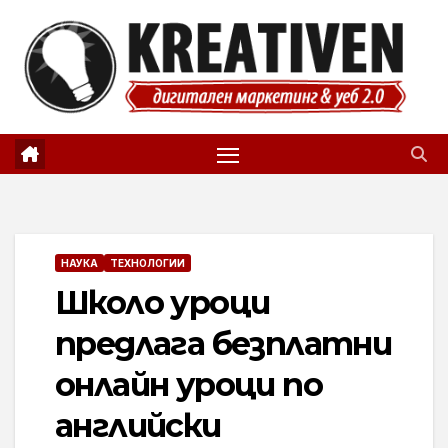
Skip
to
content
НАУКА
ТЕХНОЛОГИИ
Школо уроци
предлага безплатни
онлайн уроци по
английски