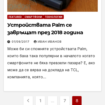
FEATURED
СМАРТФОНИ
ТЕХНОЛОГИИ
Устройствата Palm се
завръщат през 2018 година
01/09/2017
ИВАН ИВАНОВ
Може би си спомняте устройствата Palm,
които баха така популярни в началото когато
смартфоните не бяха превзели пазара? Е, ако
може да се вярва на доклада на TCL,
компанията, която…
Разделяне
1
…
7
8