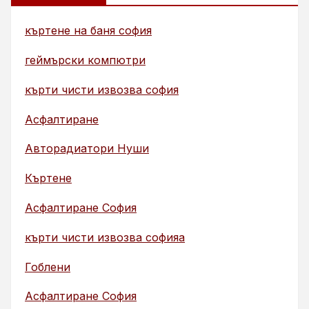
къртене на баня софия
геймърски компютри
кърти чисти извозва софия
Асфалтиране
Авторадиатори Нуши
Къртене
Асфалтиране София
кърти чисти извозва софияа
Гоблени
Асфалтиране София