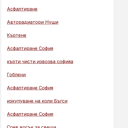
Асфалтиране
Авторадиатори Нуши
Къртене
Асфалтиране София
кърти чисти извозва софияа
Гоблени
Асфалтиране София
изкупуване на коли Бъгси
Асфалтиране София
Соев восък за свещи