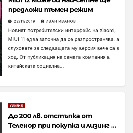
MIUI 12 може би най-сетне ще
предложи тъмен режим
22/11/2019
ИВАН ИВАНОВ
Новият потребителски интерфейс на Xiaomi,
MIUI 11 едва започна да се разпространява, а
слуховете за следващата му версия вече са в
ход. От публикация на самата компания в
китайската социална…
УИКЕНД
До 200 лв. отстъпка от
Теленор при покупка и лизинг на