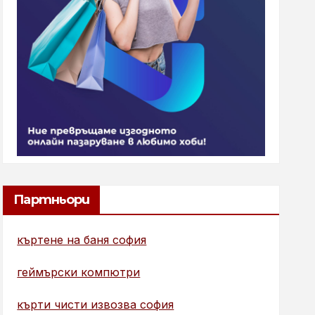
Партньори
къртене на баня софия
геймърски компютри
кърти чисти извозва софия