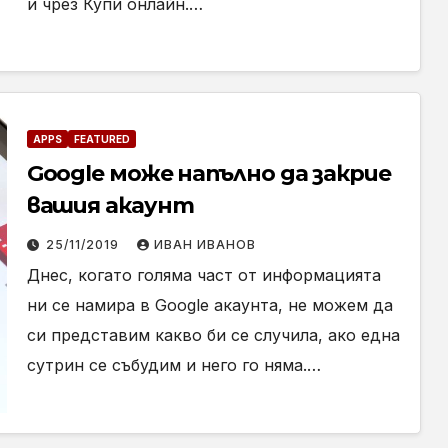
и чрез Купи онлайн.…
APPS
FEATURED
Google може напълно да закрие
вашия акаунт
25/11/2019
ИВАН ИВАНОВ
Днес, когато голяма част от информацията
ни се намира в Google акаунта, не можем да
си представим какво би се случила, ако една
сутрин се събудим и него го няма.…