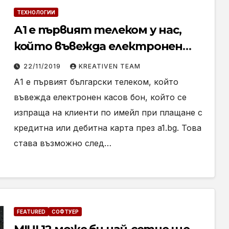
ТЕХНОЛОГИИ
А1 е първият телеком у нас,
който въвежда електронен
касов бон
22/11/2019
KREATIVEN TEAM
А1 е първият български телеком, който
въвежда електронен касов бон, който се
изпраща на клиенти по имейл при плащане с
кредитна или дебитна карта през a1.bg. Това
става възможно след…
FEATURED
СОФТУЕР