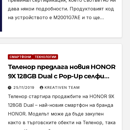
преминал сертификация, което съответно ни
дава някои подробности. Продуктовият код
на устройството е M2001G7AE и то ще…
СМАРТФОНИ
ТЕХНОЛОГИИ
Теленор предлага новия HONOR
9X 128GB Dual с Pop-Up селфи
камера
25/11/2019
KREATIVEN TEAM
Теленор стартира продажбите на HONOR 9X
128GB Dual – най-новия смартфон на бранда
HONOR. Моделът може да бъде закупен
както в търговските обекти на Теленор, така