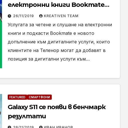
електронни книги Bookmate
към своите дигитални услуги
26/11/2019
KREATIVEN TEAM
Услугата за четене и слушане на електронни
книги и подкасти Bookmate e новото
допълнение към дигиталните услуги, които
клиентите на Теленор могат да добавят в
позиция за дигитални услуги към…
FEATURED
СМАРТФОНИ
Galaxy S11 се появи в бенчмарк
резултати
26/11/2019
ИВАН ИВАНОВ