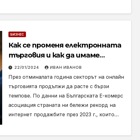
БИЗНЕС
Как се променя електронната
търговия и как да имаме
успешен онлайн магазин през
22/01/2024
ИВАН ИВАНОВ
2024 година
През отминалата година секторът на онлайн
търговията продължи да расте с бързи
темпове. По данни на Българската Е-комерс
асоциация страната ни бележи рекорд на
интернет продажбите през 2023 г., които…