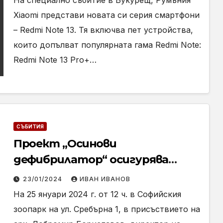
На специално събитие в Букурещ, Румъния
Xiaomi представи новата си серия смартфони
– Redmi Note 13. Тя включва пет устройства,
които допълват популярната гама Redmi Note:
Redmi Note 13 Pro+…
СЪБИТИЯ
Проект „Осинови
дефибрилатор“ осигурява
първия автоматичен
23/01/2024
ИВАН ИВАНОВ
дефибрилатор за Софийския
На 25 януари 2024 г. от 12 ч. в Софийския
зоопарк
зоопарк на ул. Сребърна 1, в присъствието на