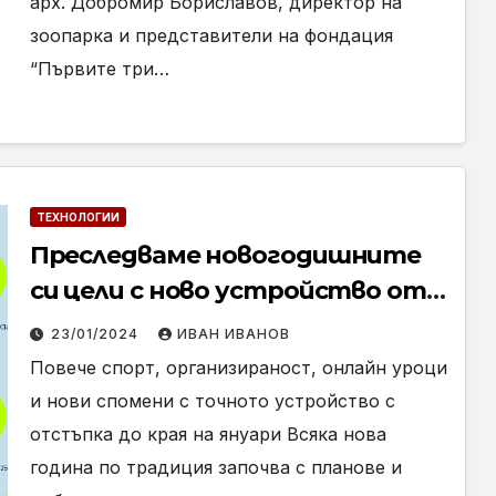
арх. Добромир Бориславов, директор на
зоопарка и представители на фондация
“Първите три…
ТЕХНОЛОГИИ
Преследваме новогодишните
си цели с ново устройство от
Yettel с отстъпка до 200 лева
23/01/2024
ИВАН ИВАНОВ
Повече спорт, организираност, онлайн уроци
и нови спомени с точното устройство с
отстъпка до края на януари Всяка нова
година по традиция започва с планове и