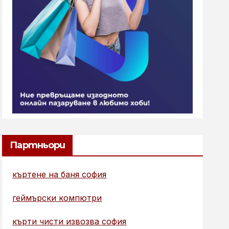
Партньори
къртене на баня софия
геймърски компютри
кърти чисти извозва софия