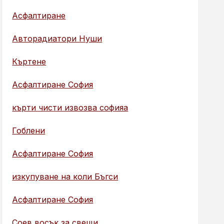
Асфалтиране
Авторадиатори Нуши
Къртене
Асфалтиране София
кърти чисти извозва софияа
Гоблени
Асфалтиране София
изкупуване на коли Бъгси
Асфалтиране София
Соев восък за свещи