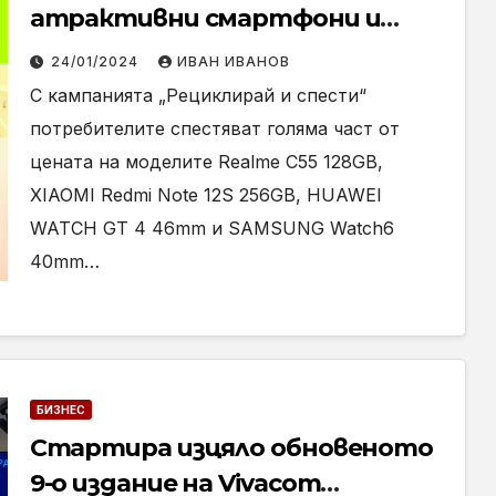
атрактивни смартфони и
смарт часовници срещу
24/01/2024
ИВАН ИВАНОВ
връщане на старо устройство
С кампанията „Рециклирай и спести“
потребителите спестяват голяма част от
цената на моделите Realme C55 128GB,
XIAOMI Redmi Note 12S 256GB, HUAWEI
WATCH GT 4 46mm и SAMSUNG Watch6
40mm…
БИЗНЕС
Стартира изцяло обновеното
9-о издание на Vivacom