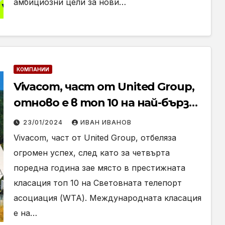
амбициозни цели за нови…
КОМПАНИИ
Vivacom, част от United Group,
отново е в топ 10 на най-бързо
развиващите се оператори в
23/01/2024
ИВАН ИВАНОВ
света за сателитни услуги за
Vivacom, част от United Group, отбеляза
бизнеса
огромен успех, след като за четвърта
поредна година зае място в престижната
класация топ 10 на Световната телепорт
асоциация (WTA). Международната класация
е на…