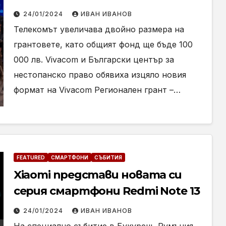
Регионален грант
24/01/2024
ИВАН ИВАНОВ
Телекомът увеличава двойно размера на
грантовете, като общият фонд ще бъде 100
000 лв. Vivacom и Български център за
нестопанско право обявиха изцяло новия
формат на Vivacom Регионален грант –…
FEATURED
СМАРТФОНИ
СЪБИТИЯ
Xiaomi представи новата си
серия смартфони Redmi Note 13
24/01/2024
ИВАН ИВАНОВ