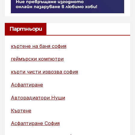
Партньори
къртене на баня софия
геймърски компютри
кърти чисти извозва софия
Асфалтиране
Авторадиатори Нуши
Къртене
Асфалтиране София