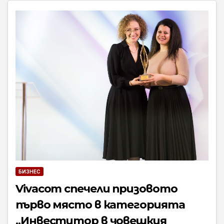
БИЗНЕС
Vivacom спечели призовото
първо място в категорията
„Инвеститор в човешкия