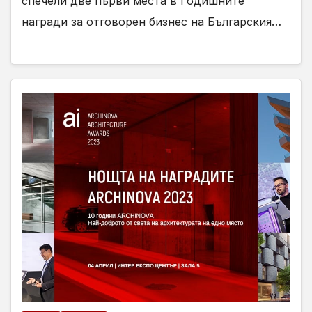
спечели две първи места в Годишните
награди за отговорен бизнес на Българския…