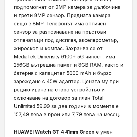
подпомогнат от 2MP камера за дълбочина
и трети 8MP сензор. Предната камера
също е 8MP. Телефонът има оптичен
сензор за разпознаване на пръстови
отпечатъци под дисплея, акселерометър,
жироскоп и компас. Захранва се от
MediaTek Dimensity 6100+ 5G чипсет, има
256GB вътрешна памет и 8GB RAM, както и
батерия с капацитет 5000 mAh и бързо
зареждане с 45W адаптер. Цената му при
рециклиране на старо устройство и
сключване на договор за план Total
Unlimited 59.99 за две години в момента е
157,49 лева в брой или 7,79 лева на месец.
HUAWEI Watch GT 4 41mm Green
е умен