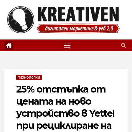
Skip
to
content
ТЕХНОЛОГИИ
25% отстъпка от
цената на ново
устройство в Yettel
при рециклиране на