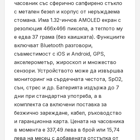
часовник със сферично сапфирено стъкло
с метален безел и корпус от неръждаема
стомана. Има 1.32-инчов AMOLED екран с
резолюция 466х466 пиксела, а теглото му
е едва 37 грама (без каишката). Функциите
включват Bluetooth разговори,
съвместимост с iOS и Android, GPS,
акселерометър, жироскоп и множество
сензори. Устройството може да извършва
мониторинг на сърдечната честота, SpO2,
сън, стрес и др. Батерията издържа до 7
дни при стандартна употреба, а в
комплекта са включени поставка за
безжично зареждане, кабел, ръководство
и гаранционна карта. Цената на часовника
в момента е 337,49 лева в брой или 15,74
лева на месец с добавената отстъпка от