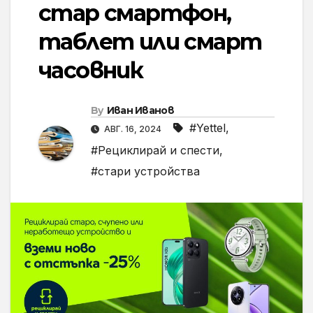
стар смартфон,
таблет или смарт
часовник
By
Иван Иванов
#Yettel
,
АВГ. 16, 2024
#Рециклирай и спести
,
#стари устройства