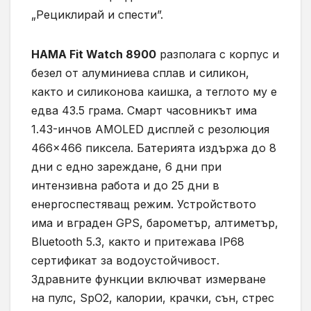
„Рециклирай и спести”.
HAMA Fit Watch 8900
разполага с корпус и
безел от алуминиева сплав и силикон,
както и силиконова каишка, а теглото му е
едва 43.5 грама. Смарт часовникът има
1.43-инчов AMOLED дисплей с резолюция
466×466 пиксела. Батерията издържа до 8
дни с едно зареждане, 6 дни при
интензивна работа и до 25 дни в
енергоспестяващ режим. Устройството
има и вграден GPS, барометър, алтиметър,
Bluetooth 5.3, както и притежава IP68
сертификат за водоустойчивост.
Здравните функции включват измерване
на пулс, SpO2, калории, крачки, сън, стрес