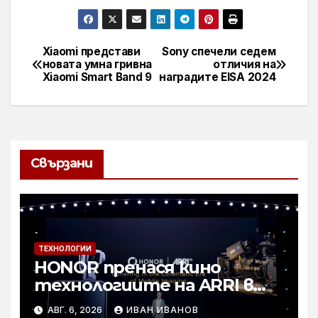
Xiaomi представи
Sony спечели седем
Навигация
новата умна гривна
отличия на
Xiaomi Smart Band 9
наградите EISA 2024
Свързани
ТЕХНОЛОГИИ
HONOR пренася кино
технологиите на ARRI в
мобилното творчество на
АВГ. 6, 2026
ИВАН ИВАНОВ