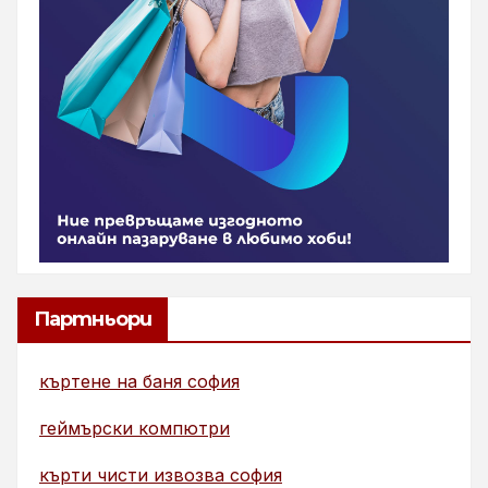
Партньори
къртене на баня софия
геймърски компютри
кърти чисти извозва софия