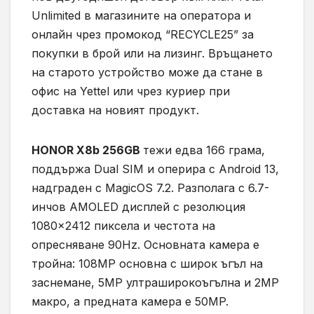
Unlimited в магазините на оператора и
онлайн чрез промокод “RECYCLE25” за
покупки в брой или на лизинг. Връщането
на старото устройство може да стане в
офис на Yettel или чрез куриер при
доставка на новият продукт.
HONOR X8b 256GB
тежи едва 166 грама,
поддържа Dual SIM и оперира с Android 13,
надграден с MagicOS 7.2. Разполага с 6.7-
инчов AMOLED дисплей с резолюция
1080×2412 пиксела и честота на
опресняване 90Hz. Основната камера е
тройна: 108MP основна с широк ъгъл на
заснемане, 5MP ултраширокоъгълна и 2MP
макро, а предната камера е 50MP.