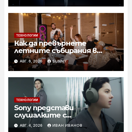
събитието Imaging
Technology Launch
ТЕХНОЛОГИИ
Как да превърнете
летните събирания в
купон с караоке система
АВГ. 6, 2026
SUNNY
ТЕХНОЛОГИИ
Sony представи
слушалките с
шумопотискане WH-
АВГ. 4, 2026
ИВАН ИВАНОВ
1000XM6 в нов цвят „Olive