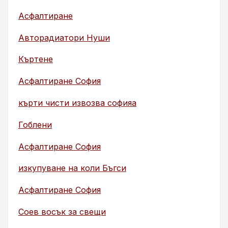
Асфалтиране
Авторадиатори Нуши
Къртене
Асфалтиране София
кърти чисти извозва софияа
Гоблени
Асфалтиране София
изкупуване на коли Бъгси
Асфалтиране София
Соев восък за свещи