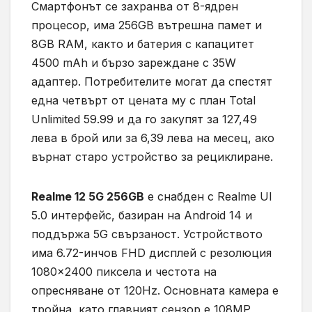
Смартфонът се захранва от 8-ядрен
процесор, има 256GB вътрешна памет и
8GB RAM, както и батерия с капацитет
4500 mAh и бързо зареждане с 35W
адаптер. Потребителите могат да спестят
една четвърт от цената му с план Total
Unlimited 59.99 и да го закупят за 127,49
лева в брой или за 6,39 лева на месец, ако
върнат старо устройство за рециклиране.
Realme 12 5G 256GB
е снабден с Realme UI
5.0 интерфейс, базиран на Android 14 и
поддържа 5G свързаност. Устройството
има 6.72-инчов FHD дисплей с резолюция
1080×2400 пиксела и честота на
опресняване от 120Hz. Основната камера е
тройна, като главният сензор е 108MP,