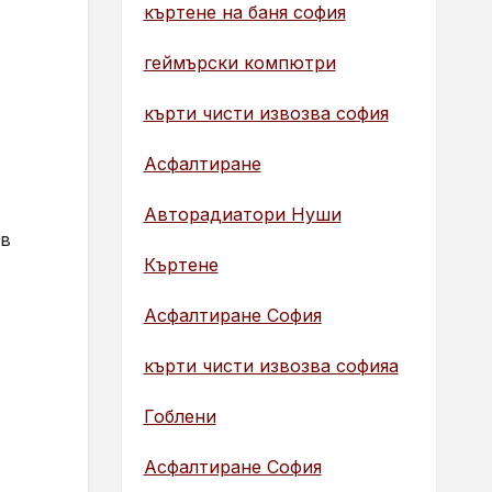
къртене на баня софия
геймърски компютри
кърти чисти извозва софия
Асфалтиране
Авторадиатори Нуши
 в
Къртене
Асфалтиране София
кърти чисти извозва софияа
Гоблени
Асфалтиране София