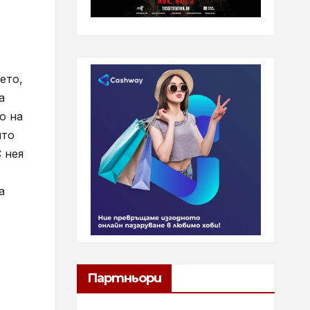
ето,
а
о на
ято
 нея
а
Партньори