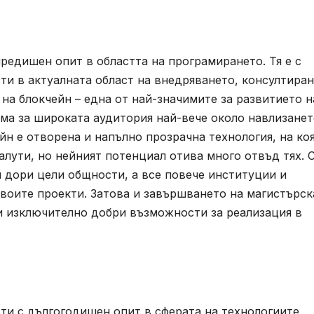
редишен опит в областта на програмирането. Тя е с
ти в актуалната област на внедряването, консултиран
на блокчейн – една от най-значимите за развитието н
ема за широката аудитория най-вече около навлизанет
йн е отворена и напълно прозрачна технология, на ко
алути, но нейният потенциал отива много отвъд тях. С
и дори цели общности, а все повече институции и
своите проекти. Затова и завършването на магистърск
и изключително добри възможности за реализация в
ти с дългогодишен опит в сферата на технологиите,