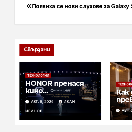
Появиха се нови слухове за Galaxy 
Навигация
Свързани
ТЕХНОЛОГИИ
HONOR пренася
ТЕХНОЛ
кино
Как 
технологиите на
пре
АВГ. 6, 2026
ИВАН
ARRI в мобилното
лет
АВГ. 
творчество на
ИВАНОВ
съб
събитието
с к
Imaging