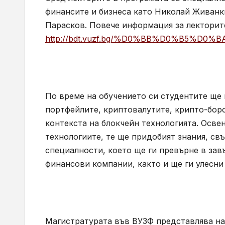
финансите и бизнеса като Николай Живанк
Парасков. Повече информация за лекторите
http://bdt.vuzf.bg/%D0%BB%D0%B5%D
По време на обучението си студентите ще 
портфейлите, криптовалутите, крипто-борс
контекста на блокчейн технологията. Осве
технологиите, те ще придобият знания, св
специалности, което ще ги превърне в за
финансови компании, както и ще ги улесни 
Магистратурата във ВУЗФ представлява най