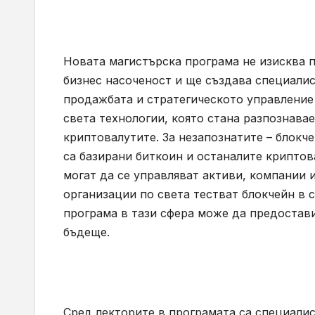
Новата магистърска програма не изисква п
бизнес насоченост и ще създава специалис
продажбата и стратегическото управление 
света технологии, която стана разпознава
криптовалутите. За незапознатите – блокче
са базирани биткоин и останалите криптов
могат да се управляват активи, компании 
организации по света тестват блокчейн в 
програма в тази сфера може да предостав
бъдеще.
Сред лекторите в програмата са специалис