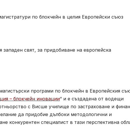
магистратури по блокчейн в целия Европейски съюз
я западен свят, за придобиване на европейска
магистърски програми по блокчейн в Европейския съю
ция – блокчейн иновации
“ и е създадена от водещи
артньорство с Висше училище по застраховане и фина
 желание да придобие дълбоки методологични и
тане конкурентен специалист в тази перспективна обл