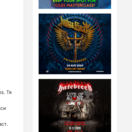
з. Тя
нси
аст.