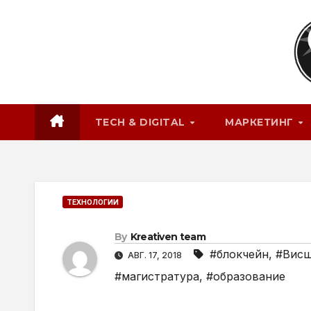
Skip
to
content
TECH & DIGITAL
МАРКЕТИНГ
ТЕХНОЛОГИИ
By
Kreativen team
#блокчейн
,
#Висш
АВГ. 17, 2018
#магистратура
,
#образование